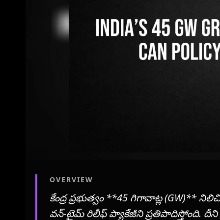
OVERVIEW
కేంద్ర ప్రభుత్వం **45 గిగావాట్ల (GW)** నిలిచిప
వన్-టైమ్ రిలీఫ్ ప్యాకేజీని ప్రతిపాదిస్తోంది. దీని