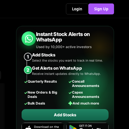
Login
Sign Up
Instant Stock Alerts on
WhatsApp
Used by 10,000+ active investors
Add Stocks
1
Select the stocks you want to track in real time.
Get Alerts on WhatsApp
2
Receive instant updates directly to WhatsApp.
✓
✓
Quarterly Results
Concall
Announcements
✓
✓
New Orders & Big
Capex
Deals
Announcements
✓
✦
Bulk Deals
And much more
Add Stocks