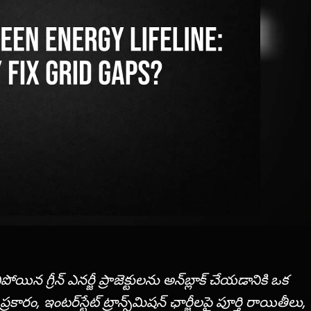
ోయిన గ్రీన్ ఎనర్జీ ప్రాజెక్టులను అన్‌బ్లాక్ చేయడానికి ఒక
 ప్రకారం, ఇంటర్‌స్టేట్ ట్రాన్స్‌మిషన్ ఛార్జీలపై పూర్తి రాయితీలు,