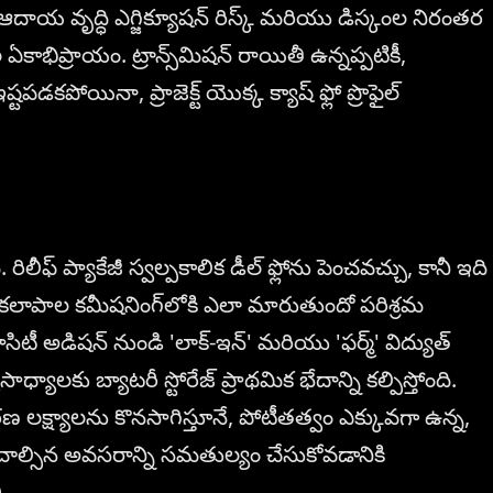
 ఆదాయ వృద్ధి ఎగ్జిక్యూషన్ రిస్క్ మరియు డిస్కంల నిరంతర
ఏకాభిప్రాయం. ట్రాన్స్‌మిషన్ రాయితీ ఉన్నప్పటికీ,
టపడకపోయినా, ప్రాజెక్ట్ యొక్క క్యాష్ ఫ్లో ప్రొఫైల్
ీఫ్ ప్యాకేజీ స్వల్పకాలిక డీల్ ఫ్లోను పెంచవచ్చు, కానీ ఇది
ాపాల కమీషనింగ్‌లోకి ఎలా మారుతుందో పరిశ్రమ
ిటీ అడిషన్ నుండి 'లాక్-ఇన్' మరియు 'ఫర్మ్' విద్యుత్
యాసాధ్యాలకు బ్యాటరీ స్టోరేజ్ ప్రాథమిక భేదాన్ని కల్పిస్తోంది.
రణ లక్ష్యాలను కొనసాగిస్తూనే, పోటీతత్వం ఎక్కువగా ఉన్న,
ించాల్సిన అవసరాన్ని సమతుల్యం చేసుకోవడానికి
.