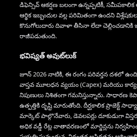
డిఫెన్సివ్ ఆకర్షణ బలంగా ఉన్నప్పటికీ, సమీపకాలిక
ఆర్థిక ఇబ్బందుల వల్ల పరిమితంగా ఉందని విశ్లేషకుల 
కొనుగోలుదారు దివాళా తీసినా లేదా చెల్లించడానికి ఇష్
రాజీపడుతుంది.
భవిష్యత్ అవుట్‌లుక్
జూన్ 2026 నాటికి, ఈ రంగం పరివర్తన దశలో ఉంది. రిల
వాస్తవ మూలధన వ్యయం (Capex) మరియు కార్యకల
నిపుణులు నిశితంగా గమనిస్తున్నారు. సాధారణ కెపాస
ఉత్పత్తికి దృష్టి మారుతోంది. దీర్ఘకాలిక ప్రాజెక్ట్ సాధ్
మార్కెట్ పాల్గొనేవారు, డెవలపర్లు దూకుడుగా విస్త
అధిక వడ్డీ రేట్ల వాతావరణంలో మార్జిన్లను నిర్వహ
ప్రయత్నిస్తున్నందున, నిరంతర అస్థిరతను ఆశించాలి