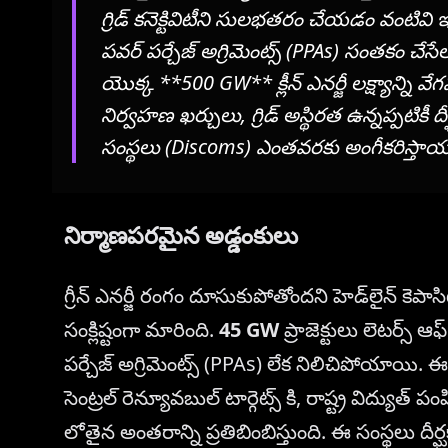
గ్రిడ్ కనెక్టివిటీని సులభతరం చేయడం వంటివ
పవర్ పర్చేజ్ అగ్రిమెంట్స్ (PPAs) సంతకం చేస
యొక్క **500 GW** క్లీన్ ఎనర్జీ లక్ష్యాన్ని వ
నిర్వహణ ఖర్చులు, గ్రిడ్ అస్థిరత ఉన్నప్పటికీ ద
సంస్థలు (Discoms) ఎంతవరకు అంగీకరిస్తా
నిర్మాణపరమైన అడ్డంకులు
గ్రీన్ ఎనర్జీ రంగం దూసుకుపోతోందని హెడ్‌లైన్ కెపాసిట
సంక్లిష్టంగా మారింది.
45 GW
ప్రాజెక్టులు లెటర్స్ 
పర్చేజ్ అగ్రిమెంట్స్ (PPAs) లేక నిలిచిపోయాయి. 
సెంట్రల్ రెన్యూవబుల్ టార్గెట్స్ కి, రాష్ట్ర విద్య
లోతైన అంతరాన్ని ప్రతిబింబిస్తుంది. ఈ సంస్థలు ద