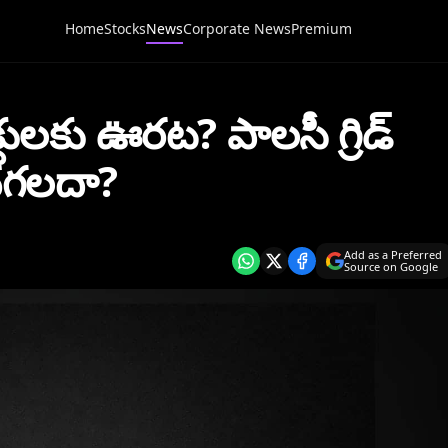
Home
Stocks
News
Corporate News
Premium
ెక్టులకు ఊరట? పాలసీ గ్రిడ్
చగలదా?
Add as a Preferred
Source on Google