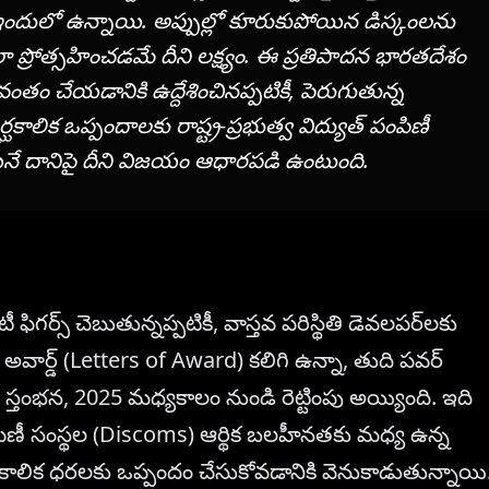
ి ఇందులో ఉన్నాయి. అప్పుల్లో కూరుకుపోయిన డిస్కంలను
ేలా ప్రోత్సహించడమే దీని లక్ష్యం. ఈ ప్రతిపాదన భారతదేశం
ేగవంతం చేయడానికి ఉద్దేశించినప్పటికీ, పెరుగుతున్న
ీర్ఘకాలిక ఒప్పందాలకు రాష్ట్ర-ప్రభుత్వ విద్యుత్ పంపిణీ
యనే దానిపై దీని విజయం ఆధారపడి ఉంటుంది.
ీ ఫిగర్స్ చెబుతున్నప్పటికీ, వాస్తవ పరిస్థితి డెవలపర్‌లకు
ఆఫ్ అవార్డ్ (Letters of Award) కలిగి ఉన్నా, తుది పవర్
ఈ స్తంభన, 2025 మధ్యకాలం నుండి రెట్టింపు అయ్యింది. ఇది
ుత్ పంపిణీ సంస్థల (Discoms) ఆర్థిక బలహీనతకు మధ్య ఉన్న
ీర్ఘకాలిక ధరలకు ఒప్పందం చేసుకోవడానికి వెనుకాడుతున్నాయి