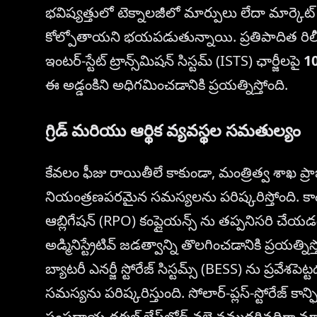
భవిష్యత్తులో టెక్నాలజీలో మార్పులు లేదా మార్కెట్ ప
కోల్పోతాయని భయపడుతున్నాయి. ప్రతిపాదిత రిలీఫ్
ఇంటర్‌-స్టేట్ ట్రాన్స్‌మిషన్ సిస్టమ్ (ISTS) ఛార్జీలపై
1
ఈ అడ్డంకిని అధిగమించడానికి ప్రయత్నిస్తోంది.
గ్రిడ్ మరియు ఆర్థిక వ్యవస్థల సమతుల్యం
కేవలం ఫీజు రాయితీలే కాకుండా, మంత్రిత్వ శాఖ ప్రాజ
నియంత్రణపరమైన సమస్యలను పరిష్కరిస్తోంది. కాంట్ర
ఆబ్లిగేషన్ (RPO) కంప్లైయన్స్ ను తప్పనిసరి చేయడం 
అడ్మినిస్ట్రేటివ్ జడత్వాన్ని తొలగించడానికి ప్రయత్నిస
బ్యాటరీ ఎనర్జీ స్టోరేజ్ సిస్టమ్స్ (BESS) ను ప్రవ
సమస్యను పరిష్కరిస్తుంది. సోలార్-ప్లస్-స్టోరేజ్ క
సంప్రదాయ థర్మల్ బేస్‌లోడ్ వలె నమ్మదగినదిగా మార