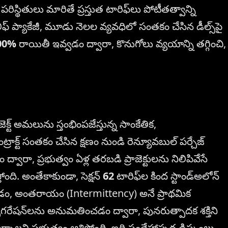
రిస్థితులు మారితే ప్రస్తుత టారిఫ్‌లు పోటీతత్వాన్ని
 ప్యాకేజీ, మూడు నెలల వ్యవధిలో సంతకం చేసిన డీల్స్‌పై
00%
రాయితీ ఇవ్వడం ద్వారా, కొనుగోలు వ్యయాన్ని తగ్గించి,
ెక్ట్ అమలును స్తంభింపజేస్తున్న సాంకేతిక,
ాక్ట్ సంతకం చేసిన క్షణం నుండి రెన్యూవబుల్ పర్చేజ్
ద్వారా, ప్రభుత్వం ఏళ్ల తరబడి ప్రాజెక్టులను నిలిపివేసే
్తోంది. అంతేకాకుండా, సెక్షన్
62
టారిఫ్‌ల కింద స్టాండ్‌అలోన్
ేశపెట్టడం, అంతరాయం (Intermittency) అనే ప్రాథమిక
ాన్ఫిగరేషన్‌లను అనుమతించడం ద్వారా, పునరుత్పాదక శక్తిని
్చాలని ప్రభుత్వం ఆశిస్తోంది. ఇది సందేహాస్పద డిస్కంలు