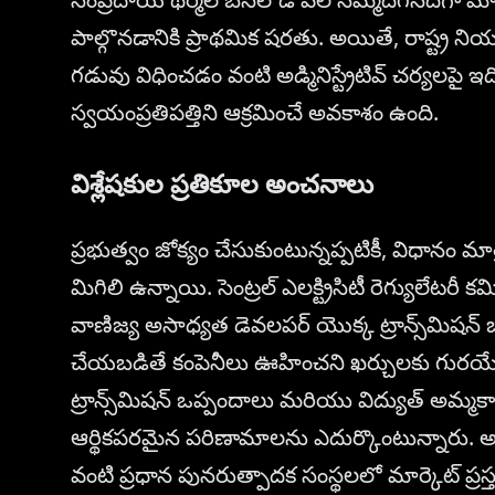
పాల్గొనడానికి ప్రాథమిక షరతు. అయితే, రాష్ట్ర న
గడువు విధించడం వంటి అడ్మినిస్ట్రేటివ్ చర్యలపై ఇ
స్వయంప్రతిపత్తిని ఆక్రమించే అవకాశం ఉంది.
విశ్లేషకుల ప్రతికూల అంచనాలు
ప్రభుత్వం జోక్యం చేసుకుంటున్నప్పటికీ, విధానం 
మిగిలి ఉన్నాయి. సెంట్రల్ ఎలక్ట్రిసిటీ రెగ్యులేటరీ 
వాణిజ్య అసాధ్యత డెవలపర్ యొక్క ట్రాన్స్‌మిషన్ బ
చేయబడితే కంపెనీలు ఊహించని ఖర్చులకు గురయ్య
ట్రాన్స్‌మిషన్ ఒప్పందాలు మరియు విద్యుత్ అమ్
ఆర్థికపరమైన పరిణామాలను ఎదుర్కొంటున్నారు. అంతేక
వంటి ప్రధాన పునరుత్పాదక సంస్థలలో మార్కెట్ ప్రస