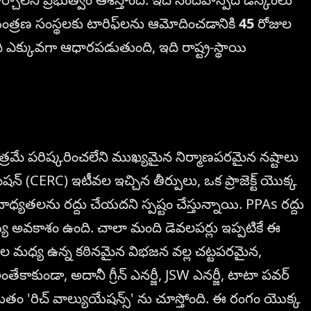
ియంత్రణ సంస్థలకు టారిఫ్‌లను ఆమోదించడానికి
45
రోజుల
ది ఎక్కువగా ఆధారపడుతుంది, ఇది రాష్ట్ర-స్థాయి
మాత్రమే పరిష్కరించలేని ముఖ్యమైన నిర్మాణపరమైన నష్టాలు
కమిషన్ (CERC) ఇటీవల ఇచ్చిన తీర్పులు, ఒక ప్రాజెక్ట్ యొక్క
ాధ్యతలను రద్దు చేయదని స్పష్టం చేస్తున్నాయి. PPAs రద్దు
ే అవకాశం ఉంది. చాలా మంది డెవలపర్లు ఇప్పటికే ఈ
మకాల మధ్య ఉన్న కఠినమైన విభజన వల్ల చట్టపరమైన,
ాకుండా, అదానీ గ్రీన్ ఎనర్జీ, JSW ఎనర్జీ, టాటా పవర్
్తుతం 'రిచ్ వాల్యుయేషన్స్' ను చూస్తోంది. ఈ రంగం యొక్క