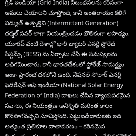
గ్రిడ్ ఇండియా (Grid India) నిబంధనలను కఠినంగా
అమలు చేయాలని చూస్తోంది, కానీ అంతరాయం కలిగే
విద్యుత్ ఉత్పత్తిని (Intermittent Generation)
థర్మల్ పవర్ లాగా నియంత్రించడం భౌతికంగా అసాధ్యం.
యూరప్ వంటి దేశాల్లో భారీ బ్యాటరీ ఎనర్జీ స్టోరేజ్
సిస్టమ్స్ (BESS) ను ఏర్పాటు చేసి ఈ సమస్యలను
అధిగమించారు. కానీ భారతదేశంలో స్టోరేజ్ సామర్థ్యం
ఇంకా ప్రారంభ దశలోనే ఉంది. నేషనల్ సోలార్ ఎనర్జీ
ఫెడరేషన్ ఆఫ్ ఇండియా (National Solar Energy
Federation of India) దాఖలు చేసిన న్యాయపరమైన
సవాలు, ఈ నియంత్రణ అనిశ్చితి మరింత కాలం
కొనసాగవచ్చని సూచిస్తోంది. పెట్టుబడిదారులకు ఇది
అత్యంత ప్రతికూల వాతావరణం – కఠినమైన