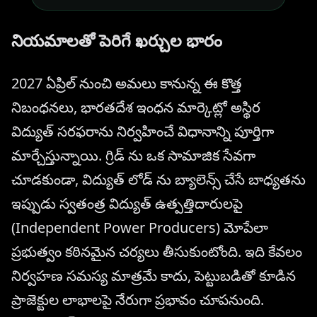
నియమాలతో పెరిగే ఖర్చుల భారం
2027 ఏప్రిల్ నుంచి అమలు కానున్న ఈ కొత్త
నిబంధనలు, భారతదేశ ఇంధన మార్కెట్లో అస్థిర
విద్యుత్ సరఫరాను నిర్వహించే విధానాన్ని పూర్తిగా
మార్చేస్తున్నాయి. గ్రిడ్ ను ఒక సామాజిక సేవగా
చూడకుండా, విద్యుత్ లోడ్ ను బ్యాలెన్స్ చేసే బాధ్యతను
ఇప్పుడు స్వతంత్ర విద్యుత్ ఉత్పత్తిదారులపై
(Independent Power Producers) మోపేలా
ప్రభుత్వం కఠినమైన చర్యలు తీసుకుంటోంది. ఇది కేవలం
నిర్వహణ సమస్య మాత్రమే కాదు, పెట్టుబడితో కూడిన
ప్రాజెక్టుల లాభాలపై నేరుగా ప్రభావం చూపనుంది.