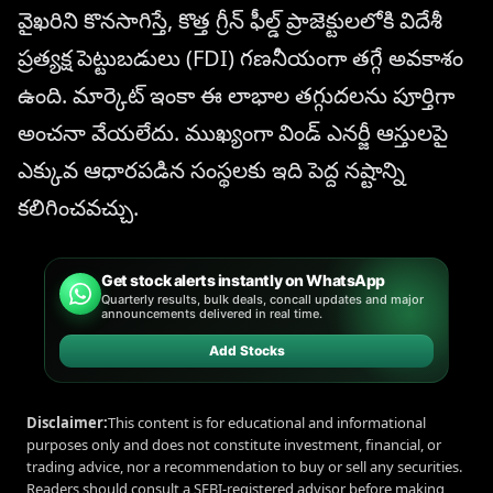
వైఖరిని కొనసాగిస్తే, కొత్త గ్రీన్ ఫీల్డ్ ప్రాజెక్టులలోకి విదేశీ
ప్రత్యక్ష పెట్టుబడులు (FDI) గణనీయంగా తగ్గే అవకాశం
ఉంది. మార్కెట్ ఇంకా ఈ లాభాల తగ్గుదలను పూర్తిగా
అంచనా వేయలేదు. ముఖ్యంగా విండ్ ఎనర్జీ ఆస్తులపై
ఎక్కువ ఆధారపడిన సంస్థలకు ఇది పెద్ద నష్టాన్ని
కలిగించవచ్చు.
Get stock alerts instantly on WhatsApp
Quarterly results, bulk deals, concall updates and major
announcements delivered in real time.
Add Stocks
Disclaimer:
This content is for educational and informational
purposes only and does not constitute investment, financial, or
trading advice, nor a recommendation to buy or sell any securities.
Readers should consult a SEBI-registered advisor before making