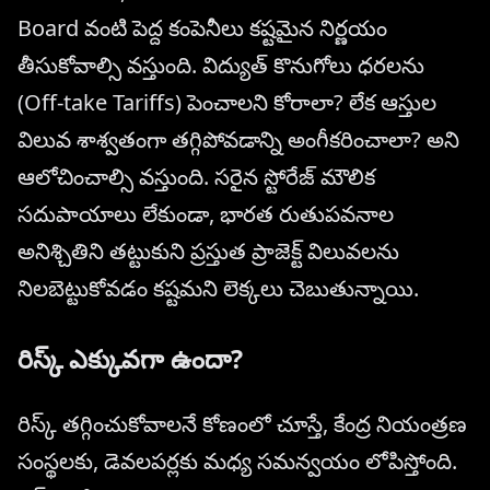
Board వంటి పెద్ద కంపెనీలు కష్టమైన నిర్ణయం
తీసుకోవాల్సి వస్తుంది. విద్యుత్ కొనుగోలు ధరలను
(Off-take Tariffs) పెంచాలని కోరాలా? లేక ఆస్తుల
విలువ శాశ్వతంగా తగ్గిపోవడాన్ని అంగీకరించాలా? అని
ఆలోచించాల్సి వస్తుంది. సరైన స్టోరేజ్ మౌలిక
సదుపాయాలు లేకుండా, భారత రుతుపవనాల
అనిశ్చితిని తట్టుకుని ప్రస్తుత ప్రాజెక్ట్ విలువలను
నిలబెట్టుకోవడం కష్టమని లెక్కలు చెబుతున్నాయి.
రిస్క్ ఎక్కువగా ఉందా?
రిస్క్ తగ్గించుకోవాలనే కోణంలో చూస్తే, కేంద్ర నియంత్రణ
సంస్థలకు, డెవలపర్లకు మధ్య సమన్వయం లోపిస్తోంది.