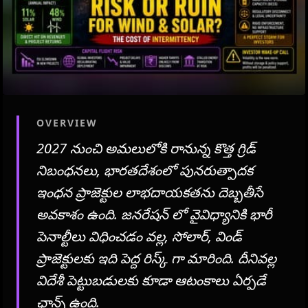
OVERVIEW
2027 నుంచి అమలులోకి రానున్న కొత్త గ్రిడ్
నిబంధనలు, భారతదేశంలో పునరుత్పాదక
ఇంధన ప్రాజెక్టుల లాభదాయకతను దెబ్బతీసే
అవకాశం ఉంది. జనరేషన్ లో వైవిధ్యానికి భారీ
పెనాల్టీలు విధించడం వల్ల, సోలార్, విండ్
ప్రాజెక్టులకు ఇది పెద్ద రిస్క్ గా మారింది. దీనివల్ల
విదేశీ పెట్టుబడులకు కూడా ఆటంకాలు ఏర్పడే
ఛాన్స్ ఉంది.