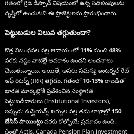
గతంలో గ్రిడ్ డిస్పాచ్ విషయంలో ఉన్న సడలింపులను
దృష్టిలో ఉంచుకుని ఈ ప్రాజెక్టులను ప్రారంభించారు.
పెట్టుబడుల విలువ తగ్గుతుందా?
కొత్త నిబంధనల వల్ల ఆదాయంలో
11%
నుంచి
48%
వరకు నష్టం వాటిల్లే అవకాశం ఉందని అంచనాలు
చెబుతున్నాయి. అయితే, అసలు సమస్య ఇంటర్నల్ రేట్
ఆఫ్ రిటర్న్ (IRR) తగ్గడం. గతంలో
10-13%
రాబడితో
భారత మార్కెట్లోకి ప్రవేశించిన సంస్థాగత
పెట్టుబడిదారులు (Institutional Investors),
ఇప్పుడు కంప్లైయన్స్ ఖర్చుల వల్ల తమ లాభాల్లో
150
బేసిస్ పాయింట్లు
వరకు కోల్పోయే ప్రమాదం ఉంది.
దీంతో Actis, Canada Pension Plan Investment