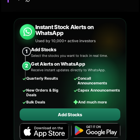
Instant Stock Alerts on
WhatsApp
Used by 10,000+ active investors
Add Stocks
1
Select the stocks you want to track in real time.
Get Alerts on WhatsApp
2
Receive instant updates directly to WhatsApp.
✓
✓
Quarterly Results
Concall
Announcements
✓
✓
New Orders & Big
Capex Announcements
Deals
✓
✦
Bulk Deals
And much more
Add Stocks