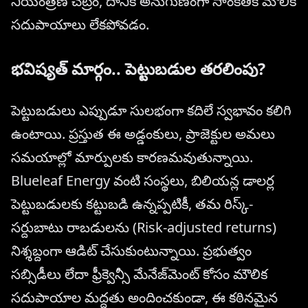
నియంత్రణ చట్రం, దానికి అనుగుణంగా సాంకేతిక మౌలిక
సదుపాయాలు లేకపోవడం.
భవిష్యత్ మార్గం.. పెట్టుబడుల తరలింపు?
పెట్టుబడులు ఎప్పుడూ సులభంగా కదిలే స్వభావం కలిగి
ఉంటాయి. ప్రస్తుత ఈ అడ్డంకులు, ప్రాజెక్టుల అమలు
సమయాల్లో మార్పులకు కారణమవుతున్నాయి.
Blueleaf Energy వంటి సంస్థలు, బిలియన్ల డాలర్ల
పెట్టుబడులకు కట్టుబడి ఉన్నప్పటికీ, తమ రిస్క్-
సర్దుబాటు రాబడులను (Risk-adjusted returns)
నిశ్శబ్దంగా ఆడిట్ చేసుకుంటున్నాయి. ప్రభుత్వం
సబ్సిడీలు లేదా ఫ్రీక్వెన్సీ మేనేజ్‌మెంట్ కోసం మౌలిక
సదుపాయాల మద్దతు అందించకుండా, ఈ కఠినమైన