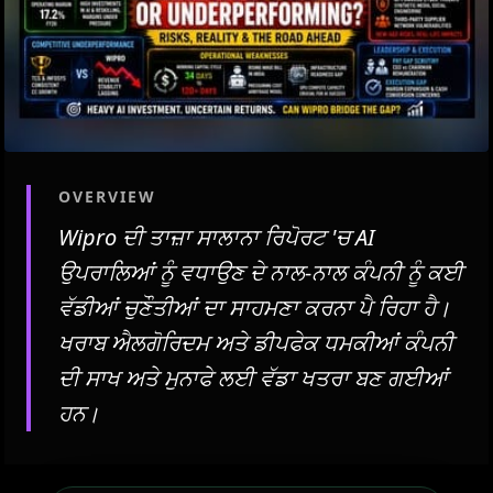
OVERVIEW
Wipro ਦੀ ਤਾਜ਼ਾ ਸਾਲਾਨਾ ਰਿਪੋਰਟ 'ਚ AI
ਉਪਰਾਲਿਆਂ ਨੂੰ ਵਧਾਉਣ ਦੇ ਨਾਲ-ਨਾਲ ਕੰਪਨੀ ਨੂੰ ਕਈ
ਵੱਡੀਆਂ ਚੁਣੌਤੀਆਂ ਦਾ ਸਾਹਮਣਾ ਕਰਨਾ ਪੈ ਰਿਹਾ ਹੈ।
ਖਰਾਬ ਐਲਗੋਰਿਦਮ ਅਤੇ ਡੀਪਫੇਕ ਧਮਕੀਆਂ ਕੰਪਨੀ
ਦੀ ਸਾਖ ਅਤੇ ਮੁਨਾਫੇ ਲਈ ਵੱਡਾ ਖਤਰਾ ਬਣ ਗਈਆਂ
ਹਨ।