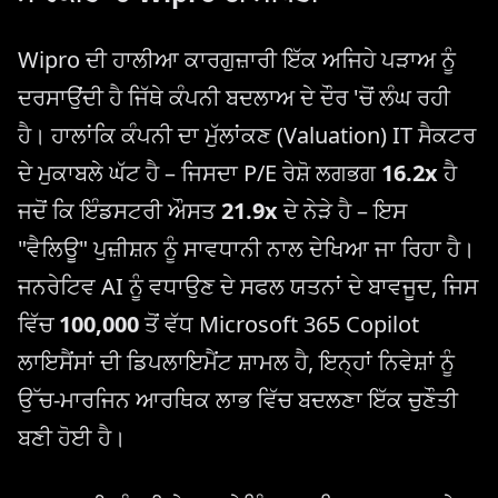
Wipro ਦੀ ਹਾਲੀਆ ਕਾਰਗੁਜ਼ਾਰੀ ਇੱਕ ਅਜਿਹੇ ਪੜਾਅ ਨੂੰ
ਦਰਸਾਉਂਦੀ ਹੈ ਜਿੱਥੇ ਕੰਪਨੀ ਬਦਲਾਅ ਦੇ ਦੌਰ 'ਚੋਂ ਲੰਘ ਰਹੀ
ਹੈ। ਹਾਲਾਂਕਿ ਕੰਪਨੀ ਦਾ ਮੁੱਲਾਂਕਣ (Valuation) IT ਸੈਕਟਰ
ਦੇ ਮੁਕਾਬਲੇ ਘੱਟ ਹੈ – ਜਿਸਦਾ P/E ਰੇਸ਼ੋ ਲਗਭਗ
16.2x
ਹੈ
ਜਦੋਂ ਕਿ ਇੰਡਸਟਰੀ ਔਸਤ
21.9x
ਦੇ ਨੇੜੇ ਹੈ – ਇਸ
"ਵੈਲਿਊ" ਪੁਜ਼ੀਸ਼ਨ ਨੂੰ ਸਾਵਧਾਨੀ ਨਾਲ ਦੇਖਿਆ ਜਾ ਰਿਹਾ ਹੈ।
ਜਨਰੇਟਿਵ AI ਨੂੰ ਵਧਾਉਣ ਦੇ ਸਫਲ ਯਤਨਾਂ ਦੇ ਬਾਵਜੂਦ, ਜਿਸ
ਵਿੱਚ
100,000
ਤੋਂ ਵੱਧ Microsoft 365 Copilot
ਲਾਇਸੈਂਸਾਂ ਦੀ ਡਿਪਲਾਇਮੈਂਟ ਸ਼ਾਮਲ ਹੈ, ਇਨ੍ਹਾਂ ਨਿਵੇਸ਼ਾਂ ਨੂੰ
ਉੱਚ-ਮਾਰਜਿਨ ਆਰਥਿਕ ਲਾਭ ਵਿੱਚ ਬਦਲਣਾ ਇੱਕ ਚੁਣੌਤੀ
ਬਣੀ ਹੋਈ ਹੈ।