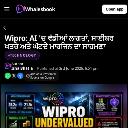
Whalesbook
Open app
Wipro: AI 'ਚ ਵੱਡੀਆਂ ਲਾਗਤਾਂ, ਸਾਈਬਰ
ਖਤਰੇ ਅਤੇ ਘੱਟਦੇ ਮਾਰਜਿਨ ਦਾ ਸਾਹਮਣਾ
TECHNOLOGY
Author
Isha Bhatia
|
Published at:
3rd June 2026, 6:51 pm
Add as a Preferred
Source on Google