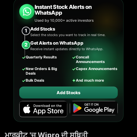
Instant Stock Alerts on
WhatsApp
Used by 10,000+ active investors
Add Stocks
1
Select the stocks you want to track in real time.
Get Alerts on WhatsApp
2
Receive instant updates directly to WhatsApp.
✓
✓
Quarterly Results
Concall
Announcements
✓
✓
New Orders & Big
Capex Announcements
Deals
✓
✦
Bulk Deals
And much more
Add Stocks
ਮਾਰਕੀਟ 'ਚ Wipro ਦੀ ਸਥਿਤੀ