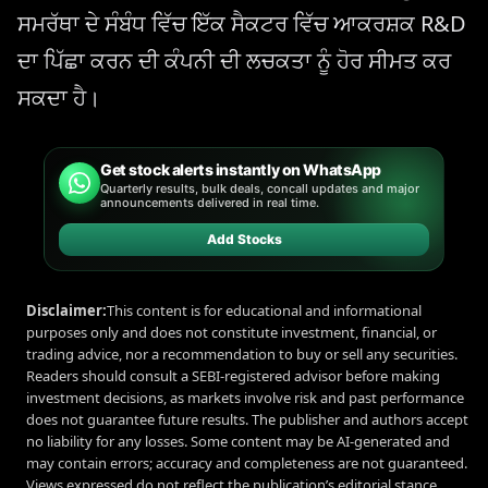
ਸਮਰੱਥਾ ਦੇ ਸੰਬੰਧ ਵਿੱਚ ਇੱਕ ਸੈਕਟਰ ਵਿੱਚ ਆਕਰਸ਼ਕ R&D
ਦਾ ਪਿੱਛਾ ਕਰਨ ਦੀ ਕੰਪਨੀ ਦੀ ਲਚਕਤਾ ਨੂੰ ਹੋਰ ਸੀਮਤ ਕਰ
ਸਕਦਾ ਹੈ।
Get stock alerts instantly on WhatsApp
Quarterly results, bulk deals, concall updates and major
announcements delivered in real time.
Add Stocks
Disclaimer:
This content is for educational and informational
purposes only and does not constitute investment, financial, or
trading advice, nor a recommendation to buy or sell any securities.
Readers should consult a SEBI-registered advisor before making
investment decisions, as markets involve risk and past performance
does not guarantee future results. The publisher and authors accept
no liability for any losses. Some content may be AI-generated and
may contain errors; accuracy and completeness are not guaranteed.
Views expressed do not reflect the publication’s editorial stance.