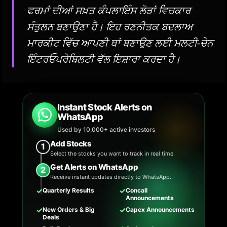
ਫਰਮਾਂ ਦੀਆਂ ਸਖ਼ਤ ਕੰਪਲਾਇੰਸ ਲੋੜਾਂ ਵਿਚਕਾਰ
ਸੰਤੁਲਨ ਬਣਾਉਣਾ ਹੈ। ਇਹ ਰਣਨੀਤਕ ਬਦਲਾਅ
ਮਾਰਕੀਟ ਵਿੱਚ ਆਪਣੀ ਥਾਂ ਬਣਾਉਣ ਲਈ ਮਲਟੀ-ਚੇਨ
ਇੰਟਰਓਪਰੇਬਿਲਟੀ ਵੱਲ ਇਸ਼ਾਰਾ ਕਰਦਾ ਹੈ।
Instant Stock Alerts on
WhatsApp
Used by 10,000+ active investors
Add Stocks
1
Select the stocks you want to track in real time.
Get Alerts on WhatsApp
2
Receive instant updates directly to WhatsApp.
✓
✓
Quarterly Results
Concall
Announcements
✓
✓
New Orders & Big
Capex Announcements
Deals