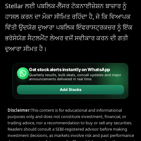
Stellar ਲਈ ਪਬਲਿਕ-ਲੈੱਜਰ ਟੋਕਨਾਈਜ਼ੇਸ਼ਨ ਬਾਜ਼ਾਰ ਨੂੰ
ਹਾਸਲ ਕਰਨ ਦਾ ਮੌਕਾ ਸੀਮਿਤ ਰਹਿੰਦਾ ਹੈ, ਜੋ ਕਿ ਵਿਆਪਕ
ਵਿੱਤੀ ਉਦਯੋਗ ਦੁਆਰਾ ਪਬਲਿਕ ਇੰਫਰਾਸਟ੍ਰਕਚਰ ਨੂੰ ਇੱਕ
ਭਰੋਸੇਯੋਗ ਸੈਟਲਮੈਂਟ ਲੇਅਰ ਵਜੋਂ ਸਵੀਕਾਰ ਕਰਨ ਦੀ ਗਤੀ
ਦੁਆਰਾ ਸੀਮਤ ਹੈ।
Get stock alerts instantly on WhatsApp
Quarterly results, bulk deals, concall updates and major
announcements delivered in real time.
Add Stocks
Disclaimer:
This content is for educational and informational
purposes only and does not constitute investment, financial, or
trading advice, nor a recommendation to buy or sell any securities.
Readers should consult a SEBI-registered advisor before making
investment decisions, as markets involve risk and past performance