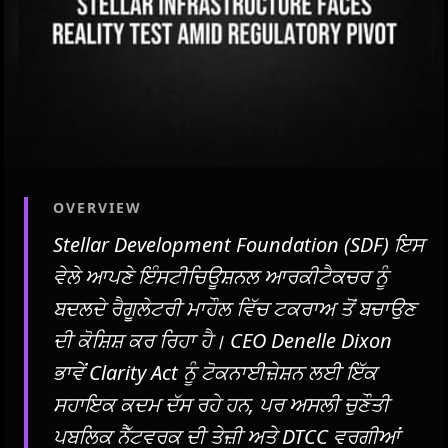
OVERVIEW
Stellar Development Foundation (SDF) ਇਸ
ਵੇਲੇ ਆਪਣੇ ਇੰਸਟੀਚਿਊਸ਼ਨਲ ਆਰਕੀਟੈਕਚਰ ਨੂੰ
ਬਦਲਦੇ ਰੈਗੂਲੇਟਰੀ ਮਾਹੌਲ ਵਿੱਚ ਟਕਰਾਅ ਤੋਂ ਬਚਾਉਣ
ਦੀ ਕੋਸ਼ਿਸ਼ ਕਰ ਰਿਹਾ ਹੈ। CEO Denelle Dixon
ਭਾਵੇਂ Clarity Act ਨੂੰ ਟੋਕਨਾਈਜ਼ੇਸ਼ਨ ਲਈ ਇੱਕ
ਸਹਾਇਕ ਕਦਮ ਦੱਸ ਰਹੇ ਹਨ, ਪਰ ਅਸਲੀ ਚੁਣੌਤੀ
ਪਬਲਿਕ ਨੈੱਟਵਰਕ ਦੀ ਤੇਜ਼ੀ ਅਤੇ DTCC ਵਰਗੀਆਂ