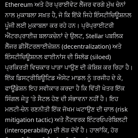
Ethereum ਅਤੇ ਹੋਰ ਪ੍ਰਾਈਵੇਟ ਲੈੱਜਰ ਵਰਗੇ ਮੁੱਖ ਚੇਨਾਂ
ਨਾਲ ਮੁਕਾਬਲਾ ਸਖ਼ਤ ਹੈ, ਜੋ ਕਿ ਇੱਕੋ ਜਿਹੇ ਇੰਸਟੀਚਿਊਸ਼ਨਲ
ਪੂੰਜੀ ਲਈ ਮੁਕਾਬਲਾ ਕਰ ਰਹੇ ਹਨ। ਪ੍ਰੋਪ੍ਰਾਈਟਰੀ
ਐਂਟਰਪ੍ਰਾਈਜ਼ ਬਲਾਕਚੇਨਾਂ ਦੇ ਉਲਟ, Stellar ਪਬਲਿਕ
ਲੈੱਜਰ ਡੀਸੈਂਟਰਲਾਈਜ਼ੇਸ਼ਨ (decentralization) ਅਤੇ
ਇੰਸਟੀਚਿਊਸ਼ਨਲ ਫਾਈਨਾਂਸ ਦੀ ਸਿਲੋਡ (siloed)
ਪ੍ਰਕਿਰਤੀ ਵਿਚਕਾਰ ਪਾੜਾ ਪਾਉਣ ਦੀ ਕੋਸ਼ਿਸ਼ ਕਰ ਰਿਹਾ ਹੈ।
ਇੱਕ ਡਿਸਟ੍ਰੀਬਿਊਟਿਡ ਐਸੇਟ ਮਾਡਲ ਨੂੰ ਤਰਜੀਹ ਦੇ ਕੇ,
ਫਾਊਂਡੇਸ਼ਨ ਇਹ ਸਵੀਕਾਰ ਕਰਦਾ ਹੈ ਕਿ ਵਿੱਤੀ ਖੇਤਰ ਇੱਕ
ਸਿੰਗਲ ਜੇਤੂ 'ਤੇ ਸੈਟਲ ਹੋਣ ਦੀ ਸੰਭਾਵਨਾ ਨਹੀਂ ਹੈ। ਇਹ
ਮਲਟੀ-ਚੇਨ ਰਣਨੀਤੀ ਇੱਕ ਜੋਖਮ ਘਟਾਉਣ ਦੀ ਚਾਲ (risk
mitigation tactic) ਅਤੇ ਨੈੱਟਵਰਕ ਇੰਟਰਓਪਰੇਬਿਲਟੀ
(interoperability) ਦੀ ਲੋੜ ਦੋਵੇਂ ਹੈ। ਹਾਲਾਂਕਿ, ਹੋਰ