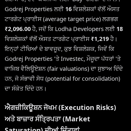
Godrej Properties ਲਈ
16
ਵਿਸ਼ਲੇਸ਼ਕਾਂ ਵੱਲੋਂ ਔਸਤ
ਟਾਰਗੇਟ ਪ੍ਰਾਈਸ (average target price) ਲਗਭਗ
₹2,096.00
ਹੈ, ਜਦੋਂ ਕਿ Lodha Developers ਲਈ
18
ਵਿਸ਼ਲੇਸ਼ਕਾਂ ਵੱਲੋਂ ਔਸਤ ਟਾਰਗੇਟ ਪ੍ਰਾਈਸ
₹1,219
ਹੈ।
ਇਨ੍ਹਾਂ ਟੀਚਿਆਂ ਦੇ ਬਾਵਜੂਦ, ਕੁਝ ਵਿਸ਼ਲੇਸ਼ਕ, ਜਿਵੇਂ ਕਿ
Godrej Properties 'ਤੇ Investec, ਮੌਜੂਦਾ ਪੱਧਰਾਂ 'ਤੇ
ਵਾਜਿਬ ਵੈਲਿਊਏਸ਼ਨ (fair valuations) ਦਾ ਸੁਝਾਅ ਦਿੰਦੇ
ਹਨ, ਜੋ ਸੰਭਾਵੀ ਸੋਧ (potential for consolidation)
ਦਾ ਸੰਕੇਤ ਦਿੰਦੇ ਹਨ।
ਐਗਜ਼ੀਕਿਊਸ਼ਨ ਜੋਖਮ (Execution Risks)
ਅਤੇ ਬਾਜ਼ਾਰ ਸੰਤ੍ਰਿਪਤਾ (Market
Saturation) ਦੀਆਂ ਚਿੰਤਾਵਾਂ