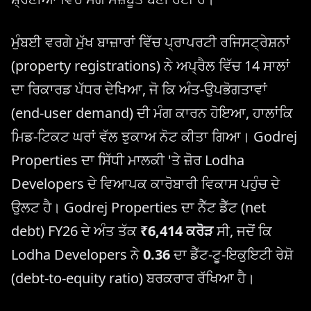
ਮੁੰਬਈ ਵਰਗੇ ਮੁੱਖ ਬਾਜ਼ਾਰਾਂ ਵਿੱਚ ਪ੍ਰਾਪਰਟੀ ਰਜਿਸਟ੍ਰੇਸ਼ਨਾਂ
(property registrations) ਨੇ ਅਪ੍ਰੈਲ ਵਿੱਚ 14 ਸਾਲਾਂ
ਦਾ ਰਿਕਾਰਡ ਪੱਧਰ ਦੇਖਿਆ, ਜੋ ਕਿ ਅੰਤ-ਉਪਭੋਗਤਾਵਾਂ
(end-user demand) ਦੀ ਮੰਗ ਕਾਰਨ ਹੋਇਆ, ਹਾਲਾਂਕਿ
ਮਿਡ-ਟਿਕਟ ਘਰਾਂ ਵੱਲ ਝੁਕਾਅ ਨੋਟ ਕੀਤਾ ਗਿਆ। Godrej
Properties ਦਾ ਸਿੱਧੀ ਮਾਲਕੀ 'ਤੇ ਜ਼ੋਰ Lodha
Developers ਦੇ ਵਿਆਪਕ ਕਾਰੋਬਾਰੀ ਵਿਕਾਸ ਪਹੁੰਚ ਦੇ
ਉਲਟ ਹੈ। Godrej Properties ਦਾ ਨੈੱਟ ਡੈੱਟ (net
debt) FY26 ਦੇ ਅੰਤ ਤੱਕ
₹6,414 ਕਰੋੜ
ਸੀ, ਜਦੋਂ ਕਿ
Lodha Developers ਨੇ
0.36
ਦਾ ਡੈੱਟ-ਟੂ-ਇਕੁਇਟੀ ਰੇਸ਼ੋ
(debt-to-equity ratio) ਬਰਕਰਾਰ ਰੱਖਿਆ ਹੈ।