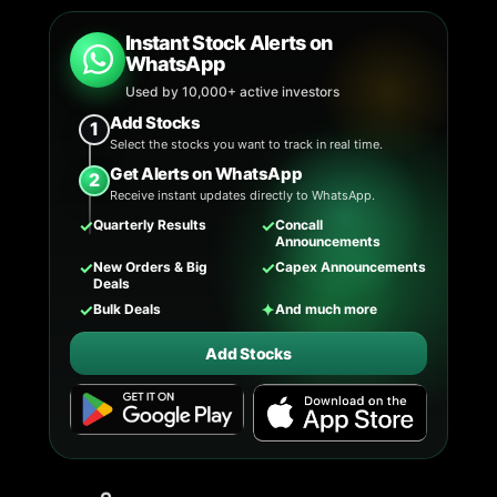
Instant Stock Alerts on
WhatsApp
Used by 10,000+ active investors
Add Stocks
1
Select the stocks you want to track in real time.
Get Alerts on WhatsApp
2
Receive instant updates directly to WhatsApp.
✓
✓
Quarterly Results
Concall
Announcements
✓
✓
New Orders & Big
Capex Announcements
Deals
✓
✦
Bulk Deals
And much more
Add Stocks