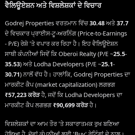
ਵੈਲਿਊਏਸ਼ਨ ਅਤੇ ਵਿਸ਼ਲੇਸ਼ਕਾਂ ਦੇ ਵਿਚਾਰ
Godrej Properties ਵਰਤਮਾਨ ਵਿੱਚ
30.48
ਅਤੇ
37.7
ਦੇ ਵਿਚਕਾਰ ਪ੍ਰਾਈਸ-ਟੂ-ਅਰਨਿੰਗ (Price-to-Earnings
- P/E) ਰੇਸ਼ੋ 'ਤੇ ਵਪਾਰ ਕਰ ਰਿਹਾ ਹੈ। ਇਹ ਵੈਲਿਊਏਸ਼ਨ
ਸਾਥੀ ਕੰਪਨੀਆਂ ਜਿਵੇਂ ਕਿ Oberoi Realty (P/E ~
25.5
-
35.53
) ਅਤੇ Lodha Developers (P/E ~
25.1
-
30.71
) ਨਾਲੋਂ ਵੱਧ ਹੈ। ਹਾਲਾਂਕਿ, Godrej Properties ਦਾ
ਮਾਰਕੀਟ ਕੈਪ (market capitalization) ਲਗਭਗ
₹57,223 ਕਰੋੜ
ਹੈ, ਜਦੋਂ ਕਿ Lodha Developers ਦਾ
ਮਾਰਕੀਟ ਕੈਪ ਲਗਭਗ
₹90,699 ਕਰੋੜ
ਹੈ।
ਵਿਸ਼ਲੇਸ਼ਕਾਂ ਦਾ ਆਮ ਤੌਰ 'ਤੇ ਸਕਾਰਾਤਮਕ ਰੁਖ ਬਣਿਆ
ਹੋਇਆ ਹੈ, ਦੋਵਾਂ ਕੰਪਨੀਆਂ ਲਈ 'Buy' ਰੇਟਿੰਗਾਂ ਦੇ ਨਾਲ।