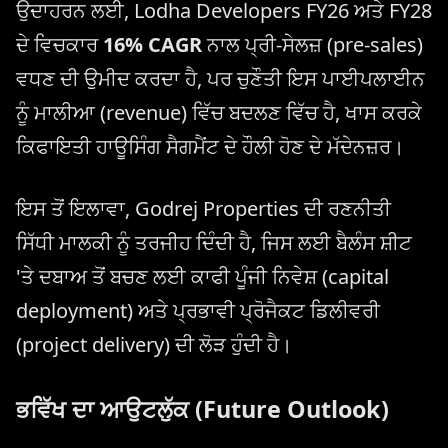
ਉਦਾਹਰਨ ਲਈ, Lodha Developers FY26 ਅਤੇ FY28
ਦੇ ਵਿਚਕਾਰ
16% CAGR
ਨਾਲ ਪ੍ਰੀ-ਸੇਲਜ਼ (pre-sales)
ਵਧਣ ਦੀ ਉਮੀਦ ਕਰਦਾ ਹੈ, ਪਰ ਚੁਣੌਤੀ ਇਸ ਪਾਈਪਲਾਈਨ
ਨੂੰ ਮਾਲੀਆ (revenue) ਵਿੱਚ ਬਦਲਣ ਵਿੱਚ ਹੈ, ਖਾਸ ਕਰਕੇ
ਕਿਫਾਇਤੀ ਹਾਊਸਿੰਗ ਸੈਗਮੈਂਟ ਦੇ ਹੌਲੀ ਹੋਣ ਦੇ ਮੱਦੇਨਜ਼ਰ।
ਇਸ ਤੋਂ ਇਲਾਵਾ, Godrej Properties ਦੀ ਰਣਨੀਤੀ
ਸਿੱਧੀ ਮਾਲਕੀ ਨੂੰ ਤਰਜੀਹ ਦਿੰਦੀ ਹੈ, ਜਿਸ ਲਈ ਬੈਲੰਸ ਸ਼ੀਟ
'ਤੇ ਦਬਾਅ ਤੋਂ ਬਚਣ ਲਈ ਕਾਫੀ ਪੂੰਜੀ ਨਿਵੇਸ਼ (capital
deployment) ਅਤੇ ਪ੍ਰਭਾਵੀ ਪ੍ਰੋਜੈਕਟ ਡਿਲੀਵਰੀ
(project delivery) ਦੀ ਲੋੜ ਹੁੰਦੀ ਹੈ।
ਭਵਿੱਖ ਦਾ ਆਉਟਲੁੱਕ (Future Outlook)