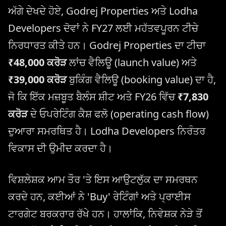
ਅੱਗੇ ਦੇਖਦੇ ਹੋਏ, Godrej Properties ਅਤੇ Lodha
Developers ਦੋਵਾਂ ਨੇ FY27 ਲਈ ਮਹੱਤਵਪੂਰਨ ਟੀਚੇ
ਨਿਰਧਾਰਤ ਕੀਤੇ ਹਨ। Godrej Properties ਦਾ ਟੀਚਾ
₹48,000 ਕਰੋੜ
ਲਾਂਚ ਵੈਲਿਊ (launch value) ਅਤੇ
₹39,000 ਕਰੋੜ
ਬੁਕਿੰਗ ਵੈਲਿਊ (booking value) ਦਾ ਹੈ,
ਜੋ ਕਿ ਇੱਕ ਮਜ਼ਬੂਤ ​​ਬੈਲੰਸ ਸ਼ੀਟ ਅਤੇ FY26 ਵਿੱਚ
₹7,830
ਕਰੋੜ
ਦੇ ਓਪਰੇਟਿੰਗ ਕੈਸ਼ ਫਲੋ (operating cash flow)
ਦੁਆਰਾ ਸਮਰਥਿਤ ਹੈ। Lodha Developers ਨਿਰੰਤਰ
ਵਿਕਾਸ ਦੀ ਉਮੀਦ ਕਰਦਾ ਹੈ।
ਵਿਸ਼ਲੇਸ਼ਕ ਆਮ ਤੌਰ 'ਤੇ ਇਸ ਆਉਟਲੁੱਕ ਦਾ ਸਮਰਥਨ
ਕਰਦੇ ਹਨ, ਕਈਆਂ ਨੇ 'Buy' ਰੇਟਿੰਗਾਂ ਅਤੇ ਪ੍ਰਾਈਸ
ਟਾਰਗੇਟ ਬਰਕਰਾਰ ਰੱਖੇ ਹਨ। ਹਾਲਾਂਕਿ, ਨਿਵੇਸ਼ਕ ਨੇੜੇ ਤੋਂ