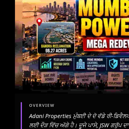
OVERVIEW
Adani Properties ਮੁੰਬਈ ਦੇ ਦੋ ਵੱਡੇ ਰੀ-ਡਿਵੈਲਪ
ਲਈ ਦੌੜ ਵਿੱਚ ਅੱਗੇ ਹੈ। ਦੂਜੇ ਪਾਸੇ, JSW ਗਰੁੱਪ 