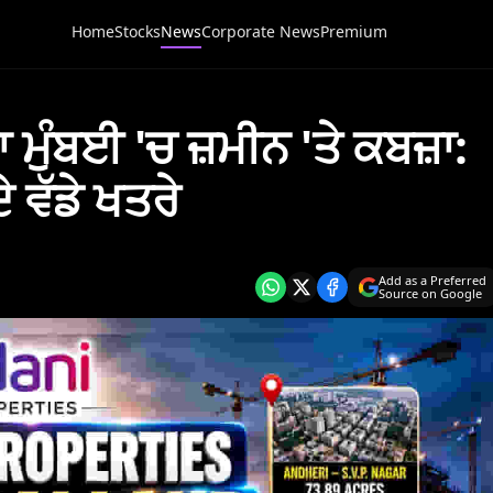
Home
Stocks
News
Corporate News
Premium
ੁੰਬਈ 'ਚ ਜ਼ਮੀਨ 'ਤੇ ਕਬਜ਼ਾ:
 ਵੱਡੇ ਖਤਰੇ
Add as a Preferred
Source on Google