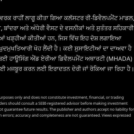
ਮਵਰਕ ਰਾਹੀਂ ਲਾਗੂ ਕੀਤਾ ਗਿਆ ਕਲੱਸਟਰ ਰੀ-ਡਿਵੈਲਪਮੈਂਟ ਮਾਡਲ
 ਬਾਂਦਰਾ ਅਤੇ ਅੰਧੇਰੀ ਵੈਸਟ ਦੇ ਵਸਨੀਕਾਂ ਅਤੇ ਸੁਤੰਤਰ ਸਹਿਕਾਰੀ
ਤੀਆਂ ਖੜ੍ਹੀਆਂ ਕੀਤੀਆਂ ਹਨ, ਜਿਸ ਵਿੱਚ ਇਹ ਦੋਸ਼ ਲਗਾਇਆ
ੀ ਖੁਦਮੁਖਤਿਆਰੀ ਖੋਹ ਲੈਂਦੀ ਹੈ। ਕਈ ਸੁਸਾਇਟੀਆਂ ਦਾ ਦਾਅਵਾ ਹੈ
ੂੰ ਮੁੰਬਈ ਹਾਊਸਿੰਗ ਐਂਡ ਏਰੀਆ ਡਿਵੈਲਪਮੈਂਟ ਅਥਾਰਟੀ (MHADA)
ੀ ਲਈ ਮਜਬੂਰ ਕਰਨ ਲਈ ਇਰਾਦਤਨ ਦੇਰੀ ਜਾਂ ਰੋਕਿਆ ਜਾ ਰਿਹਾ ਹੈ
urposes only and does not constitute investment, financial, or trading
aders should consult a SEBI-registered advisor before making investment
t guarantee future results. The publisher and authors accept no liability for
 errors; accuracy and completeness are not guaranteed. Views expressed