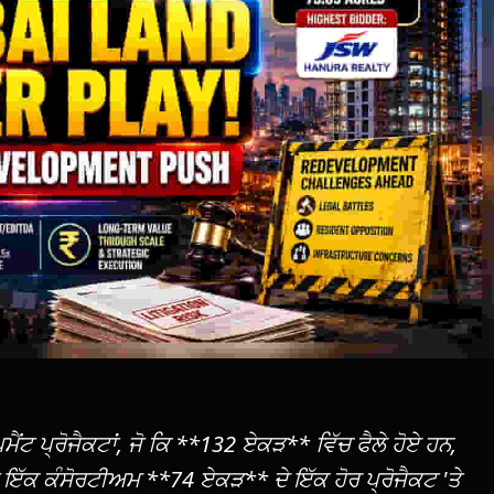
ਮੈਂਟ ਪ੍ਰੋਜੈਕਟਾਂ, ਜੋ ਕਿ **132 ਏਕੜ** ਵਿੱਚ ਫੈਲੇ ਹੋਏ ਹਨ,
ਦਾ ਇੱਕ ਕੰਸੋਰਟੀਅਮ **74 ਏਕੜ** ਦੇ ਇੱਕ ਹੋਰ ਪ੍ਰੋਜੈਕਟ 'ਤੇ