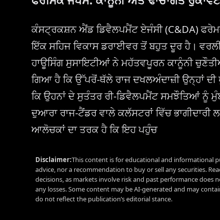
ਕੰਸਟ੍ਰਕਸ਼ਨ ਐਂਡ ਡਿਵੈਲਪਮੈਂਟ ਏਜੰਸੀ (C&DA) ਫਰੇ
ਇੱਕ ਸਹਿਜ ਵਿਕਾਸ ਡਰਾਈਵਰ ਤੋਂ ਬਹੁਤ ਦੂਰ ਹੈ। ਵਰਲੀ,
ਹਾਊਸਿੰਗ ਸੁਸਾਇਟੀਆਂ ਨੇ ਮਹੱਤਵਪੂਰਨ ਕਾਨੂੰਨੀ ਚੁਣੌ
ਗਿਆ ਹੈ ਕਿ ਉੱਪਰੋਂ-ਥੱਲੇ ਰਾਜ ਦਖਲਅੰਦਾਜ਼ੀ ਉਨ੍ਹਾਂ ਦ
ਕਿ ਉਹਨਾਂ ਦੇ ਸੁਤੰਤਰ ਰੀ-ਡਿਵੈਲਪਮੈਂਟ ਸਮਝੌਤਿਆਂ ਨ
ਦੁਆਰਾ ਰਾਜ-ਟੈਂਡਰ ਵਾਲੇ ਕਲੱਸਟਰਾਂ ਵਿੱਚ ਭਾਗੀਦਾਰ
ਆਲੋਚਕਾਂ ਦਾ ਤਰਕ ਹੈ ਕਿ ਇਹ ਪਹੁੰਚ
Disclaimer:
This content is for educational and informational p
advice, nor a recommendation to buy or sell any securities. Re
decisions, as markets involve risk and past performance does no
any losses. Some content may be AI-generated and may contain
do not reflect the publication’s editorial stance.