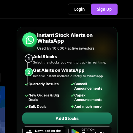
Login
Sign Up
Instant Stock Alerts on
WhatsApp
Used by 10,000+ active investors
Add Stocks
1
Select the stocks you want to track in real time.
Get Alerts on WhatsApp
2
Receive instant updates directly to WhatsApp.
✓
✓
Quarterly Results
Concall
Announcements
✓
✓
New Orders & Big
Capex
Deals
Announcements
✓
✦
Bulk Deals
And much more
Add Stocks