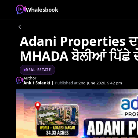
Whalesbook
Adani Properties ਦਾ ਮ
MHADA ਬੋਲੀਆਂ ਪਿੱਛੇ ਦੇ
REAL-ESTATE
Author
Ankit Solanki
|
Published at:
2nd June 2026, 9:42 pm