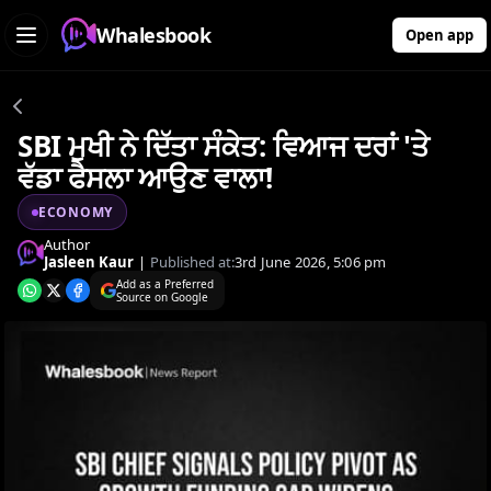
Whalesbook
Open app
SBI ਮੁਖੀ ਨੇ ਦਿੱਤਾ ਸੰਕੇਤ: ਵਿਆਜ ਦਰਾਂ 'ਤੇ
ਵੱਡਾ ਫੈਸਲਾ ਆਉਣ ਵਾਲਾ!
ECONOMY
Author
Jasleen Kaur
|
Published at:
3rd June 2026, 5:06 pm
Add as a Preferred
Source on Google