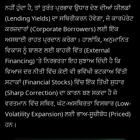
ਨਹੀਂ ਹੁੰਦਾ ਹੈ, ਤਾਂ ਤੁਰੰਤ ਪ੍ਰਭਾਵ ਉਧਾਰ ਦੇਣ ਦੀਆਂ ਯੀਲਡਾਂ
(Lending Yields) ਦਾ ਸਥਿਰੀਕਰਨ ਹੋਵੇਗਾ, ਜੋ ਕਾਰਪੋਰੇਟ
ਕਰਜ਼ਦਾਰਾਂ (Corporate Borrowers) ਲਈ ਇੱਕ
ਅਸਥਾਈ ਰਾਹਤ ਪ੍ਰਦਾਨ ਕਰੇਗਾ। ਹਾਲਾਂਕਿ, ਅਨੁਮਾਨਿਤ
ਵਿਕਾਸ ਨੂੰ ਬਾਲਣ ਲਈ ਬਾਹਰੀ ਵਿੱਤ (External
Financing) 'ਤੇ ਨਿਰਭਰਤਾ ਇਹ ਸੁਝਾਅ ਦਿੰਦੀ ਹੈ ਕਿ
ਵਿਆਜ ਦਰ ਨੀਤੀ ਵਿੱਚ ਕੋਈ ਵੀ ਭਵਿੱਖੀ ਭਟਕਾਅ ਵਿੱਤੀ
ਸਟਾਕਾਂ (Financial Stocks) ਵਿੱਚ ਇੱਕ ਤਿੱਖੀ ਸੁਧਾਰ
(Sharp Correction) ਦਾ ਕਾਰਨ ਬਣ ਸਕਦਾ ਹੈ ਜੋ
ਵਰਤਮਾਨ ਵਿੱਚ ਸਥਿਰ, ਘੱਟ-ਅਸਥਿਰਤਾ ਵਿਸਥਾਰ (Low-
Volatility Expansion) ਲਈ ਭਾਅ-ਸੂਚੀਬੱਧ (Priced)
ਹਨ।