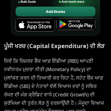
✓
✦
Bulk Deals
And much more
Add Stocks
ਪੂੰਜੀ ਖਰਚ (Capital Expenditure) ਦੀ ਲੋੜ
ਜਿਵੇਂ ਕਿ ਰਿਜ਼ਰਵ ਬੈਂਕ ਆਫ਼ ਇੰਡੀਆ (RBI) ਆਪਣੀ
ਨਵੀਨਤਮ ਮੁਦਰਾ ਨੀਤੀ (Monetary Policy) ਦਾ
ਮੁਲਾਂਕਣ ਕਰਨ ਦੀ ਤਿਆਰੀ ਕਰ ਰਿਹਾ ਹੈ, ਸਟੇਟ ਬੈਂਕ ਆਫ਼
ਇੰਡੀਆ (SBI) ਦੇ ਨੇਤਾਵਾਂ ਵੱਲੋਂ ਵਿਆਜ ਦਰਾਂ ਨੂੰ ਸਥਿਰ
ਰੱਖਣ ਦੀ ਮੰਗ ਕ੍ਰੈਡਿਟ ਵਾਧੇ (Credit Growth) ਦੀ
ਸੁਰੱਖਿਆ ਦੀ ਤੁਰੰਤ ਲੋੜ ਨੂੰ ਦਰਸਾਉਂਦੀ ਹੈ। ਮੌਜੂਦਾ ਵਿਆਜ