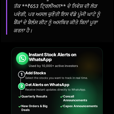
ਤੱਕ **₹653 ਟ੍ਰਿਲੀਅਨ** ਦੇ ਨਿਵੇਸ਼ ਦੀ ਲੋੜ
ਪਵੇਗੀ, ਪਰ ਅਸਲ ਚੁਣੌਤੀ ਇਸ ਵੱਡੇ ਪੂੰਜੀ ਘਾਟੇ ਨੂੰ
ਬੈਂਕਾਂ ਦੇ ਬੈਲੰਸ ਸ਼ੀਟ ਨੂੰ ਅਸਥਿਰ ਕੀਤੇ ਬਿਨਾਂ ਪੂਰਾ
ਕਰਨਾ ਹੈ।
Instant Stock Alerts on
WhatsApp
Used by 10,000+ active investors
Add Stocks
1
Select the stocks you want to track in real time.
Get Alerts on WhatsApp
2
Receive instant updates directly to WhatsApp.
✓
✓
Quarterly Results
Concall
Announcements
✓
✓
New Orders & Big
Capex Announcements
Deals