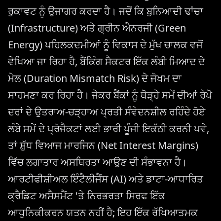
ਰੁਕਾਵਟ ਨੂੰ ਉਜਾਗਰ ਕਰਦਾ ਹੈ। ਜਦੋਂ ਕਿ ਬੁਨਿਆਦੀ ਢਾਂਚਾ
(Infrastructure) ਅਤੇ ਗ੍ਰੀਨ ਐਨਰਜੀ (Green
Energy) ਪਹਿਲਕਦਮੀਆਂ ਨੂੰ ਵਿਕਾਸ ਦੇ ਮੁੱਖ ਚਾਲਕ ਵਜੋਂ
ਵੇਖਿਆ ਜਾ ਰਿਹਾ ਹੈ, ਬੈਂਕਿੰਗ ਸੈਕਟਰ ਇੱਕ ਲੰਬੀ ਮਿਆਦ ਦੇ
ਮੇਲ (Duration Mismatch Risk) ਦੇ ਜੋਖਮ ਦਾ
ਸਾਹਮਣਾ ਕਰ ਰਿਹਾ ਹੈ। ਜੇਕਰ ਬੈਂਕਾਂ ਨੂੰ ਥੋੜ੍ਹੇ ਸਮੇਂ ਦੀਆਂ ਰੇਪੋ
ਦਰਾਂ ਦੇ ਉਤਰਾਅ-ਚੜ੍ਹਾਅ ਪ੍ਰਤੀ ਸੰਵੇਦਨਸ਼ੀਲ ਰਹਿੰਦੇ ਹੋਏ
ਲੰਬੇ ਸਮੇਂ ਦੇ ਪ੍ਰੋਜੈਕਟਾਂ ਲਈ ਭਾਰੀ ਪੂੰਜੀ ਇਕੱਠੀ ਕਰਨੀ ਪਵੇ,
ਤਾਂ ਸ਼ੁੱਧ ਵਿਆਜ ਮਾਰਜਿਨ (Net Interest Margins)
ਵਿੱਚ ਲਗਾਤਾਰ ਅਸਥਿਰਤਾ ਆਉਣ ਦੀ ਸੰਭਾਵਨਾ ਹੈ।
ਆਰਟੀਫੀਸ਼ੀਅਲ ਇੰਟੈਲੀਜੈਂਸ (AI) ਅਤੇ ਡਾਟਾ-ਆਧਾਰਿਤ
ਕ੍ਰੈਡਿਟ ਅਸੈਸਮੈਂਟ 'ਤੇ ਨਿਰਭਰਤਾ ਸਿਰਫ ਇੱਕ
ਆਧੁਨਿਕੀਕਰਨ ਯਤਨ ਨਹੀਂ ਹੈ; ਇਹ ਇੱਕ ਰੱਖਿਆਤਮਕ