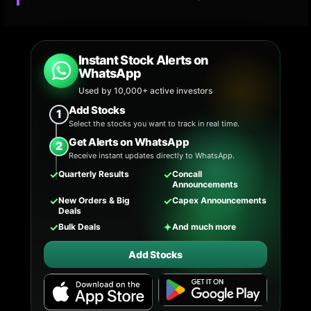
Instant Stock Alerts on
WhatsApp
Used by 10,000+ active investors
Add Stocks
1
Select the stocks you want to track in real time.
Get Alerts on WhatsApp
2
Receive instant updates directly to WhatsApp.
✓
✓
Quarterly Results
Concall
Announcements
✓
✓
New Orders & Big
Capex Announcements
Deals
✓
✦
Bulk Deals
And much more
Add Stocks