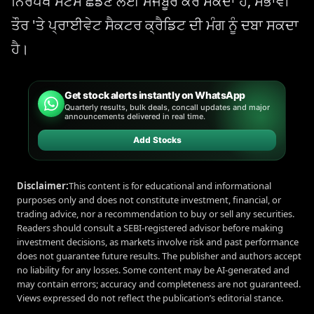
ਨਿਰਪੱਖ ਸਟੈਂਸ ਛੱਡਣ ਲਈ ਮਜਬੂਰ ਕਰ ਸਕਦਾ ਹੈ, ਸੰਭਾਵੀ
ਤੌਰ 'ਤੇ ਪ੍ਰਾਈਵੇਟ ਸੈਕਟਰ ਕ੍ਰੈਡਿਟ ਦੀ ਮੰਗ ਨੂੰ ਦਬਾ ਸਕਦਾ
ਹੈ।
Get stock alerts instantly on WhatsApp
Quarterly results, bulk deals, concall updates and major
announcements delivered in real time.
Add Stocks
Disclaimer:
This content is for educational and informational
purposes only and does not constitute investment, financial, or
trading advice, nor a recommendation to buy or sell any securities.
Readers should consult a SEBI-registered advisor before making
investment decisions, as markets involve risk and past performance
does not guarantee future results. The publisher and authors accept
no liability for any losses. Some content may be AI-generated and
may contain errors; accuracy and completeness are not guaranteed.
Views expressed do not reflect the publication’s editorial stance.