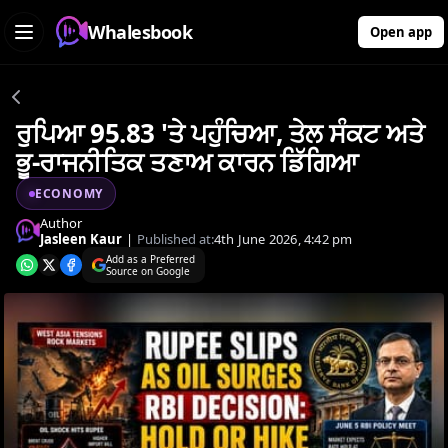
Whalesbook
Open app
ਰੁਪਿਆ 95.83 'ਤੇ ਪਹੁੰਚਿਆ, ਤੇਲ ਸੰਕਟ ਅਤੇ
ਭੂ-ਰਾਜਨੀਤਿਕ ਤਣਾਅ ਕਾਰਨ ਡਿੱਗਿਆ
ECONOMY
Author
Jasleen Kaur
|
Published at:
4th June 2026, 4:42 pm
Add as a Preferred
Source on Google