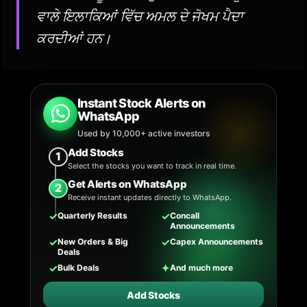
ਵਾਲੇ ਇਲਾਕਿਆਂ ਵਿੱਚ ਅਮਲ ਦੇ ਜੋਖਮ ਪੈਦਾ
ਕਰਦੀਆਂ ਹਨ।
Instant Stock Alerts on
WhatsApp
Used by 10,000+ active investors
Add Stocks
1
Select the stocks you want to track in real time.
Get Alerts on WhatsApp
2
Receive instant updates directly to WhatsApp.
✓
✓
Quarterly Results
Concall
Announcements
✓
✓
New Orders & Big
Capex Announcements
Deals
✓
✦
Bulk Deals
And much more
Add Stocks