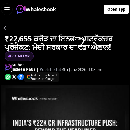
Whalesbook
Open app
₹22,655 ਕਰੋੜ ਦਾ ਇਨਫ్రాਸਟਰੱਕਚਰ
ਪ੍ਰੋਜੈਕਟ: ਮੋਦੀ ਸਰਕਾਰ ਦਾ ਵੱਡਾ ਐਲਾਨ!
ECONOMY
Author
Jasleen Kaur
|
Published at:
4th June 2026, 1:08 pm
Add as a Preferred
Source on Google