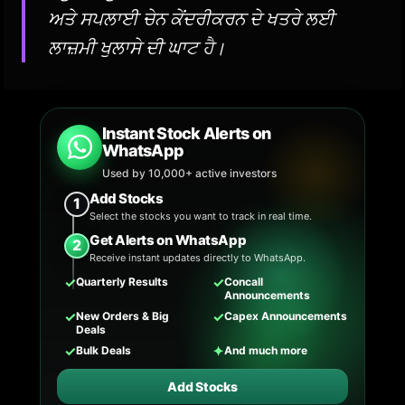
ਅਤੇ ਸਪਲਾਈ ਚੇਨ ਕੇਂਦਰੀਕਰਨ ਦੇ ਖਤਰੇ ਲਈ
ਲਾਜ਼ਮੀ ਖੁਲਾਸੇ ਦੀ ਘਾਟ ਹੈ।
Instant Stock Alerts on
WhatsApp
Used by 10,000+ active investors
Add Stocks
1
Select the stocks you want to track in real time.
Get Alerts on WhatsApp
2
Receive instant updates directly to WhatsApp.
✓
✓
Quarterly Results
Concall
Announcements
✓
✓
New Orders & Big
Capex Announcements
Deals
✓
✦
Bulk Deals
And much more
Add Stocks