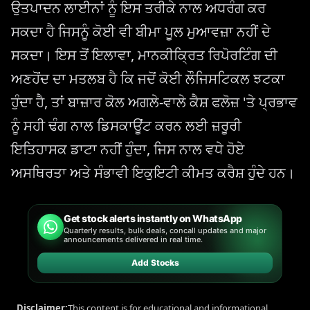
ਉਤਪਾਦਨ ਲਾਈਨਾਂ ਨੂੰ ਇਸ ਤਰੀਕੇ ਨਾਲ ਅਧਰੰਗ ਕਰ
ਸਕਦਾ ਹੈ ਜਿਸਨੂੰ ਕੋਈ ਵੀ ਬੀਮਾ ਪੂਲ ਮੁਆਵਜ਼ਾ ਨਹੀਂ ਦੇ
ਸਕਦਾ। ਇਸ ਤੋਂ ਇਲਾਵਾ, ਮਾਨਕੀਕ੍ਰਿਤ ਰਿਪੋਰਟਿੰਗ ਦੀ
ਅਣਹੋਂਦ ਦਾ ਮਤਲਬ ਹੈ ਕਿ ਜਦੋਂ ਕੋਈ ਲੌਜਿਸਟਿਕਲ ਝਟਕਾ
ਹੁੰਦਾ ਹੈ, ਤਾਂ ਬਾਜ਼ਾਰ ਕੋਲ ਅਗਲੇ-ਵਾਲੇ ਕੈਸ਼ ਫਲੋਜ਼ 'ਤੇ ਪ੍ਰਭਾਵ
ਨੂੰ ਸਹੀ ਢੰਗ ਨਾਲ ਡਿਸਕਾਊਂਟ ਕਰਨ ਲਈ ਜ਼ਰੂਰੀ
ਇਤਿਹਾਸਕ ਡਾਟਾ ਨਹੀਂ ਹੁੰਦਾ, ਜਿਸ ਨਾਲ ਵਧੇ ਹੋਏ
ਅਸਥਿਰਤਾ ਅਤੇ ਸੰਭਾਵੀ ਇਕੁਇਟੀ ਕੀਮਤ ਕਰੈਸ਼ ਹੁੰਦੇ ਹਨ।
Get stock alerts instantly on WhatsApp
Quarterly results, bulk deals, concall updates and major
announcements delivered in real time.
Add Stocks
Disclaimer:
This content is for educational and informational