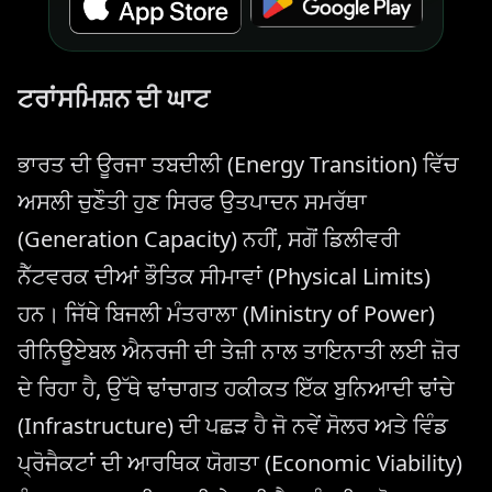
ਟਰਾਂਸਮਿਸ਼ਨ ਦੀ ਘਾਟ
ਭਾਰਤ ਦੀ ਊਰਜਾ ਤਬਦੀਲੀ (Energy Transition) ਵਿੱਚ
ਅਸਲੀ ਚੁਣੌਤੀ ਹੁਣ ਸਿਰਫ ਉਤਪਾਦਨ ਸਮਰੱਥਾ
(Generation Capacity) ਨਹੀਂ, ਸਗੋਂ ਡਿਲੀਵਰੀ
ਨੈੱਟਵਰਕ ਦੀਆਂ ਭੌਤਿਕ ਸੀਮਾਵਾਂ (Physical Limits)
ਹਨ। ਜਿੱਥੇ ਬਿਜਲੀ ਮੰਤਰਾਲਾ (Ministry of Power)
ਰੀਨਿਊਏਬਲ ਐਨਰਜੀ ਦੀ ਤੇਜ਼ੀ ਨਾਲ ਤਾਇਨਾਤੀ ਲਈ ਜ਼ੋਰ
ਦੇ ਰਿਹਾ ਹੈ, ਉੱਥੇ ਢਾਂਚਾਗਤ ਹਕੀਕਤ ਇੱਕ ਬੁਨਿਆਦੀ ਢਾਂਚੇ
(Infrastructure) ਦੀ ਪਛੜ ਹੈ ਜੋ ਨਵੇਂ ਸੋਲਰ ਅਤੇ ਵਿੰਡ
ਪ੍ਰੋਜੈਕਟਾਂ ਦੀ ਆਰਥਿਕ ਯੋਗਤਾ (Economic Viability)