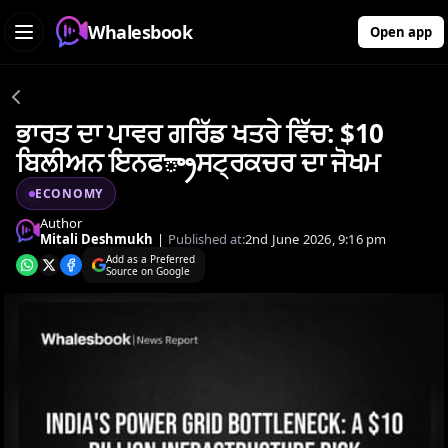
Whalesbook
Open app
ਭਾਰਤ ਦਾ ਪਾਵਰ ਗਰਿੱਡ ਖਤਰੇ ਵਿੱਚ: $10
ਬਿਲੀਅਨ ਇਨਫ్రాਸਟ੍ਰਕਚਰ ਦਾ ਜੋਖਮ
ECONOMY
Author
Mitali Deshmukh
|
Published at:
2nd June 2026, 9:16 pm
Add as a Preferred
Source on Google