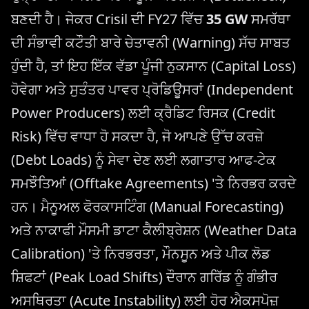
ਬਣਦੀ ਹੈ। ਜੇਕਰ Crisil ਦੀ FY27 ਵਿੱਚ
35 GW
ਸਮਰੱਥਾ
ਦੀ ਸੰਭਾਵੀ ਕਟੌਤੀ ਬਾਰੇ ਚੇਤਾਵਨੀ (Warning) ਸੱਚ ਸਾਬਤ
ਹੁੰਦੀ ਹੈ, ਤਾਂ ਇਹ ਇੱਕ ਵੱਡਾ ਪੂੰਜੀ ਨੁਕਸਾਨ (Capital Loss)
ਹੋਵੇਗਾ ਅਤੇ ਸੁਤੰਤਰ ਪਾਵਰ ਪ੍ਰੋਡਿਊਸਰਾਂ (Independent
Power Producers) ਲਈ ਕ੍ਰੈਡਿਟ ਰਿਸਕ (Credit
Risk) ਵਿੱਚ ਵਾਧਾ ਹੋ ਸਕਦਾ ਹੈ, ਜੋ ਆਪਣੇ ਉੱਚ ਕਰਜ਼ੇ
(Debt Loads) ਨੂੰ ਸੇਵਾ ਦੇਣ ਲਈ ਲਗਾਤਾਰ ਆਫ-ਟੇਕ
ਸਮਝੌਤਿਆਂ (Offtake Agreements) 'ਤੇ ਨਿਰਭਰ ਕਰਦੇ
ਹਨ। ਮੈਨੂਅਲ ਫੋਰਕਾਸਟਿੰਗ (Manual Forecasting)
ਅਤੇ ਨਾਕਾਫੀ ਮੌਸਮੀ ਡਾਟਾ ਕੈਲੀਬ੍ਰੇਸ਼ਨ (Weather Data
Calibration) 'ਤੇ ਨਿਰਭਰਤਾ, ਮੌਨਸੂਨ ਅਤੇ ਪੀਕ ਲੋਡ
ਸ਼ਿਫਟਾਂ (Peak Load Shifts) ਦੌਰਾਨ ਗਰਿੱਡ ਨੂੰ ਗੰਭੀਰ
ਅਸਥਿਰਤਾ (Acute Instability) ਲਈ ਹੋਰ ਐਕਸਪੋਜ਼