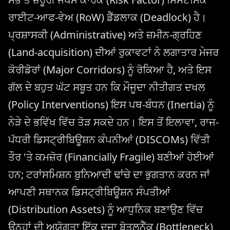
ਰਾਈਟ-ਆਫ-ਵੇਅ (RoW) ਡੈੱਡਲਾਕ (Deadlock) ਹੈ।
ਪ੍ਰਸ਼ਾਸਕੀ (Administrative) ਅਤੇ ਜ਼ਮੀਨ-ਗ੍ਰਹਿਣ
(Land-acquisition) ਦੀਆਂ ਰੁਕਾਵਟਾਂ ਨੇ ਲਗਾਤਾਰ ਮੇਜਰ
ਕੋਰੀਡੋਰਾਂ (Major Corridors) ਨੂੰ ਰੋਕਿਆ ਹੈ, ਅਤੇ ਇਸ
ਗੱਲ ਦੇ ਬਹੁਤ ਘੱਟ ਸਬੂਤ ਹਨ ਕਿ ਮੌਜੂਦਾ ਨੀਤੀਗਤ ਦਖਲ
(Policy Interventions) ਇਸ ਪਥ-ਬੰਧਨ (Inertia) ਨੂੰ
ਨੇੜੇ ਦੇ ਭਵਿੱਖ ਵਿੱਚ ਤੋੜ ਸਕਦੇ ਹਨ। ਇਸ ਤੋਂ ਇਲਾਵਾ, ਰਾਜ-
ਪੱਧਰੀ ਡਿਸਟ੍ਰੀਬਿਊਸ਼ਨ ਕੰਪਨੀਆਂ (DISCOMs) ਵਿੱਤੀ
ਤੌਰ 'ਤੇ ਕਮਜ਼ੋਰ (Financially Fragile) ਬਣੀਆਂ ਹੋਈਆਂ
ਹਨ; ਟਰਾਂਸਮਿਸ਼ਨ ਬੁਨਿਆਦੀ ਢਾਂਚੇ ਦਾ ਭੁਗਤਾਨ ਕਰਨ ਜਾਂ
ਆਪਣੀ ਸਥਾਨਕ ਡਿਸਟ੍ਰੀਬਿਊਸ਼ਨ ਸੰਪਤੀਆਂ
(Distribution Assets) ਨੂੰ ਆਧੁਨਿਕ ਬਣਾਉਣ ਵਿੱਚ
ਉਨ੍ਹਾਂ ਦੀ ਅਯੋਗਤਾ ਇੱਕ ਦੂਜਾ ਬੋਤਲਨੈੱਕ (Bottleneck)