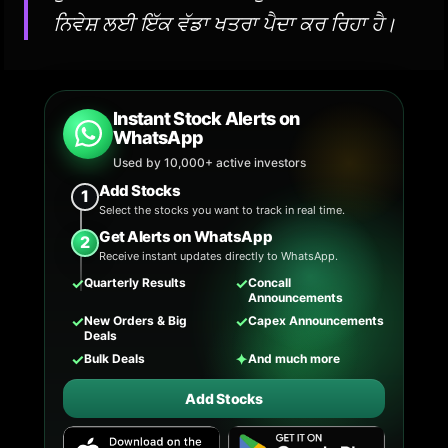
ਨਿਵੇਸ਼ ਲਈ ਇੱਕ ਵੱਡਾ ਖਤਰਾ ਪੈਦਾ ਕਰ ਰਿਹਾ ਹੈ।
Instant Stock Alerts on
WhatsApp
Used by 10,000+ active investors
Add Stocks
1
Select the stocks you want to track in real time.
Get Alerts on WhatsApp
2
Receive instant updates directly to WhatsApp.
✓
✓
Quarterly Results
Concall
Announcements
✓
✓
New Orders & Big
Capex Announcements
Deals
✓
✦
Bulk Deals
And much more
Add Stocks