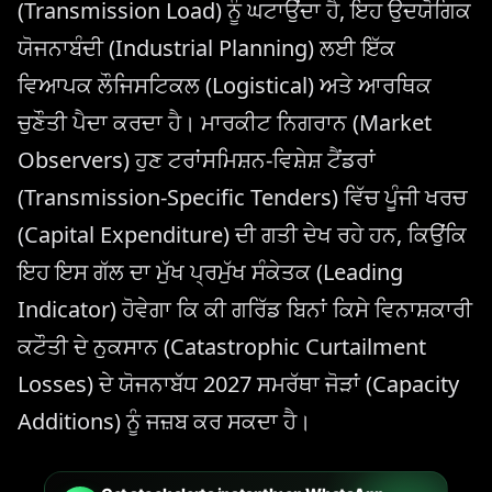
(Transmission Load) ਨੂੰ ਘਟਾਉਂਦਾ ਹੈ, ਇਹ ਉਦਯੋਗਿਕ
ਯੋਜਨਾਬੰਦੀ (Industrial Planning) ਲਈ ਇੱਕ
ਵਿਆਪਕ ਲੌਜਿਸਟਿਕਲ (Logistical) ਅਤੇ ਆਰਥਿਕ
ਚੁਣੌਤੀ ਪੈਦਾ ਕਰਦਾ ਹੈ। ਮਾਰਕੀਟ ਨਿਗਰਾਨ (Market
Observers) ਹੁਣ ਟਰਾਂਸਮਿਸ਼ਨ-ਵਿਸ਼ੇਸ਼ ਟੈਂਡਰਾਂ
(Transmission-Specific Tenders) ਵਿੱਚ ਪੂੰਜੀ ਖਰਚ
(Capital Expenditure) ਦੀ ਗਤੀ ਦੇਖ ਰਹੇ ਹਨ, ਕਿਉਂਕਿ
ਇਹ ਇਸ ਗੱਲ ਦਾ ਮੁੱਖ ਪ੍ਰਮੁੱਖ ਸੰਕੇਤਕ (Leading
Indicator) ਹੋਵੇਗਾ ਕਿ ਕੀ ਗਰਿੱਡ ਬਿਨਾਂ ਕਿਸੇ ਵਿਨਾਸ਼ਕਾਰੀ
ਕਟੌਤੀ ਦੇ ਨੁਕਸਾਨ (Catastrophic Curtailment
Losses) ਦੇ ਯੋਜਨਾਬੱਧ 2027 ਸਮਰੱਥਾ ਜੋੜਾਂ (Capacity
Additions) ਨੂੰ ਜਜ਼ਬ ਕਰ ਸਕਦਾ ਹੈ।