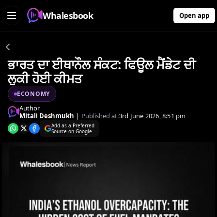
Whalesbook
Open app
ਭਾਰਤ ਦਾ ਈਥਾਨੌਲ ਸੰਕਟ: ਫਿਊਲ ਮੈਂਡੇਟ ਦੀ
ਲੁਕੀ ਹੋਈ ਕੀਮਤ
ECONOMY
Author
Mitali Deshmukh
|
Published at:
3rd June 2026, 8:51 pm
Add as a Preferred
Source on Google