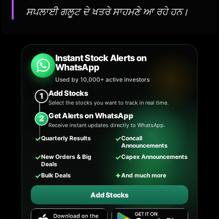
ਸਪਲਾਈ ਗਲੂਟ ਦੇ ਖਤਰੇ ਸਾਹਮਣੇ ਆ ਰਹੇ ਹਨ।
Instant Stock Alerts on
WhatsApp
Used by 10,000+ active investors
Add Stocks
1
Select the stocks you want to track in real time.
Get Alerts on WhatsApp
2
Receive instant updates directly to WhatsApp.
✓
✓
Quarterly Results
Concall
Announcements
✓
✓
New Orders & Big
Capex Announcements
Deals
✓
✦
Bulk Deals
And much more
Add Stocks