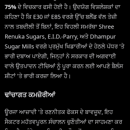
75%
ਦੇ ਵਿਚਕਾਰ ਫਸੀ ਹੋਈ ਹੈ। ਉਦਯੋਗ ਵਿਸ਼ਲੇਸ਼ਕਾਂ ਦਾ
ਕਹਿਣਾ ਹੈ ਕਿ E30 ਜਾਂ E85 ਵਰਗੇ ਉੱਚ ਬਲੈਂਡ ਵੱਲ ਤੇਜ਼ੀ
ਨਾਲ ਤਬਦੀਲੀ ਤੋਂ ਬਿਨਾਂ, ਇਹ ਵਿਹਲੀ ਸਮਰੱਥਾ Shree
Renuka Sugars, E.I.D.-Parry, ਅਤੇ Dhampur
Sugar Mills ਵਰਗੇ ਪ੍ਰਮੁੱਖ ਖਿਡਾਰੀਆਂ ਦੇ ਹੇਠਲੇ ਪੱਧਰ 'ਤੇ
ਭਾਰੀ ਦਬਾਅ ਪਾਏਗੀ, ਜਿਨ੍ਹਾਂ ਨੇ ਸਰਕਾਰ ਦੀ ਅਗਵਾਈ
ਵਾਲੇ ਉਤਪਾਦਨ ਟੀਚਿਆਂ ਨੂੰ ਪੂਰਾ ਕਰਨ ਲਈ ਆਪਣੇ ਬੈਲੰਸ
ਸ਼ੀਟਾਂ 'ਤੇ ਭਾਰੀ ਕਰਜ਼ਾ ਲਿਆ ਹੈ।
ਢਾਂਚਾਗਤ ਕਮਜ਼ੋਰੀਆਂ
ਊਰਜਾ ਆਜ਼ਾਦੀ 'ਤੇ ਰਣਨੀਤਕ ਫੋਕਸ ਦੇ ਬਾਵਜੂਦ, ਇਹ
ਸੈਕਟਰ ਮਹੱਤਵਪੂਰਨ ਸੰਚਾਲਨ ਚੁਣੌਤੀਆਂ ਦਾ ਸਾਹਮਣਾ ਕਰ