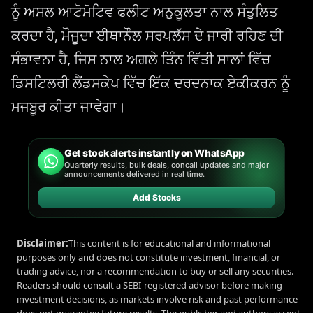
ਨੂੰ ਅਸਲ ਆਟੋਮੋਟਿਵ ਫਲੀਟ ਅਨੁਕੂਲਤਾ ਨਾਲ ਸੰਤੁਲਿਤ
ਕਰਦਾ ਹੈ, ਮੌਜੂਦਾ ਈਥਾਨੌਲ ਸਰਪਲੱਸ ਦੇ ਜਾਰੀ ਰਹਿਣ ਦੀ
ਸੰਭਾਵਨਾ ਹੈ, ਜਿਸ ਨਾਲ ਅਗਲੇ ਤਿੰਨ ਵਿੱਤੀ ਸਾਲਾਂ ਵਿੱਚ
ਡਿਸਟਿਲਰੀ ਲੈਂਡਸਕੇਪ ਵਿੱਚ ਇੱਕ ਦਰਦਨਾਕ ਏਕੀਕਰਨ ਨੂੰ
ਮਜਬੂਰ ਕੀਤਾ ਜਾਵੇਗਾ।
Get stock alerts instantly on WhatsApp
Quarterly results, bulk deals, concall updates and major
announcements delivered in real time.
Add Stocks
Disclaimer:
This content is for educational and informational
purposes only and does not constitute investment, financial, or
trading advice, nor a recommendation to buy or sell any securities.
Readers should consult a SEBI-registered advisor before making
investment decisions, as markets involve risk and past performance
does not guarantee future results. The publisher and authors accept