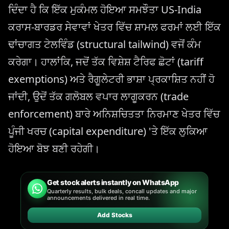
ਦਿੰਦਾ ਹੈ ਕਿ ਇੱਕ ਮੁਕੰਮਲ ਹੋਇਆ ਸਮਝੌਤਾ US-India
ਕਰਾਸ-ਬਾਰਡਰ ਸੇਵਾਵਾਂ ਖੇਤਰ ਵਿੱਚ ਸ਼ਾਮਲ ਫਰਮਾਂ ਲਈ ਇੱਕ
ਢਾਂਚਾਗਤ ਟੇਲਵਿੰਡ (structural tailwind) ਵਜੋਂ ਕੰਮ
ਕਰੇਗਾ। ਹਾਲਾਂਕਿ, ਜਦੋਂ ਤੱਕ ਵਿਸ਼ੇਸ਼ ਟੈਰਿਫ ਛੋਟਾਂ (tariff
exemptions) ਅਤੇ ਰੈਗੂਲੇਟਰੀ ਭਾਸ਼ਾ ਪ੍ਰਕਾਸ਼ਿਤ ਨਹੀਂ ਹੋ
ਜਾਂਦੀ, ਉਦੋਂ ਤੱਕ ਗਲੋਬਲ ਵਪਾਰ ਲਾਗੂਕਰਨ (trade
enforcement) ਬਾਰੇ ਅਨਿਸ਼ਚਿਤਤਾ ਨਿਰਮਾਣ ਖੇਤਰ ਵਿੱਚ
ਪੂੰਜੀ ਖਰਚ (capital expenditure) 'ਤੇ ਇੱਕ ਲੁਕਿਆ
ਹੋਇਆ ਬੋਝ ਬਣੀ ਰਹੇਗੀ।
Get stock alerts instantly on WhatsApp
Quarterly results, bulk deals, concall updates and major
announcements delivered in real time.
Add Stocks