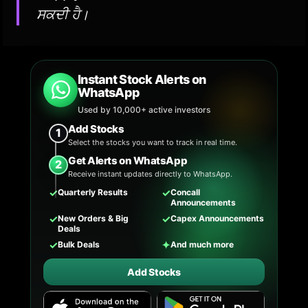
ਸਕਦੀ ਹੈ।
Instant Stock Alerts on
WhatsApp
Used by 10,000+ active investors
Add Stocks
1
Select the stocks you want to track in real time.
Get Alerts on WhatsApp
2
Receive instant updates directly to WhatsApp.
✓
✓
Quarterly Results
Concall
Announcements
✓
✓
New Orders & Big
Capex Announcements
Deals
✓
✦
Bulk Deals
And much more
Add Stocks