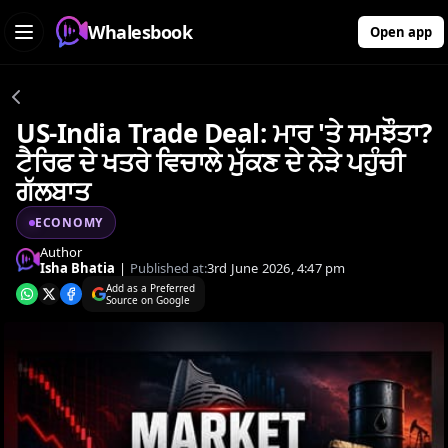
Whalesbook
Open app
US-India Trade Deal: ਮਾਰ 'ਤੇ ਸਮਝੌਤਾ?
ਟੈਰਿਫ ਦੇ ਖਤਰੇ ਵਿਚਾਲੇ ਮੁੱਕਣ ਦੇ ਨੇੜੇ ਪਹੁੰਚੀ
ਗੱਲਬਾਤ
ECONOMY
Author
Isha Bhatia
|
Published at:
3rd June 2026, 4:47 pm
Add as a Preferred
Source on Google