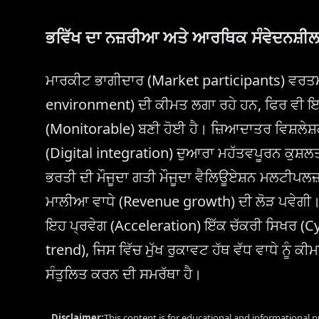
ਭਵਿੱਖ ਦਾ ਨਜ਼ਰੀਆ ਅਤੇ ਆਰਥਿਕ ਸੰਵੇਦਨਸ਼ੀ
ਮਾਰਕੀਟ ਭਾਗੀਦਾਰ (Market participants) ਵਰਤ
environment) ਦੀ ਕੀਮਤ ਲਗਾ ਰਹੇ ਹਨ, ਫਿਰ ਵੀ ਇਨ
(Monitorable) ਬਣੀ ਹੋਈ ਹੈ। ਜ਼ਿਆਦਾਤਰ ਵਿਸ਼ਲੇਸ
(Digital integration) ਦੁਆਰਾ ਮਹੱਤਵਪੂਰਨ ਕੁਸ਼ਲ
ਭਰਤੀ ਦੀ ਮੌਜੂਦਾ ਗਤੀ ਮੌਜੂਦਾ ਵੈਲਿਊਏਸ਼ਨ ਮਲਟੀਪਲਜ
ਮਾਲੀਆ ਵਾਧੇ (Revenue growth) ਦੀ ਲੋੜ ਪਵੇਗ
ਇਹ ਪ੍ਰਵੇਗ (Acceleration) ਇੱਕ ਚੱਕਰੀ ਸਿਖਰ (Cy
trend), ਜਿਸ ਵਿੱਚ ਮੁੱਖ ਰੁਕਾਵਟ ਹੱਥ ਵੱਧ ਵਾਧੇ ਨੂ
ਸੰਤੁਲਿਤ ਕਰਨ ਦੀ ਸਮਰੱਥਾ ਹੈ।
Disclaimer:
This content is for educational and informational p