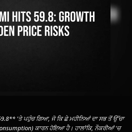
** 'ਤੇ ਪਹੁੰਚ ਗਿਆ, ਜੋ ਕਿ ਛੇ ਮਹੀਨਿਆਂ ਦਾ ਸਭ ਤੋਂ ਉੱਚਾ
onsumption) ਕਾਰਨ ਹੋਇਆ ਹੈ। ਹਾਲਾਂਕਿ, ਨੌਕਰੀਆਂ 'ਚ