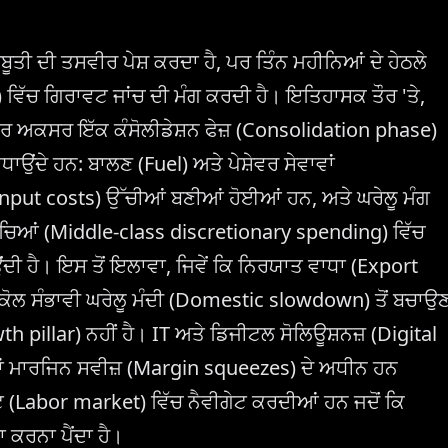
ੂਤੀ ਦੀ ਤਸਵੀਰ ਪੇਸ਼ ਕਰਦਾ ਹੈ, ਪਰ ਤਿੰਨ ਮਹੀਨਿਆਂ ਦੇ ਹੇਠਲੇ
t) ਵਿੱਚ ਗਿਰਾਵਟ ਜਾਂਚ ਦੀ ਮੰਗ ਕਰਦੀ ਹੈ। ਇਤਿਹਾਸਕ ਤੌਰ 'ਤੇ,
ਰ ਅਕਸਰ ਇੱਕ ਕੰਸੋਲੀਡੇਸ਼ਨ ਫੇਜ਼ (Consolidation phase)
ਵਧਾਉਂਦੇ ਹਨ: ਬਾਲਣ (Fuel) ਅਤੇ ਪੇਸ਼ੇਵਰ ਸੇਵਾਵਾਂ
nput costs) ਉੱਚੀਆਂ ਬਣੀਆਂ ਹੋਈਆਂ ਹਨ, ਅਤੇ ਘਰੇਲੂ ਮੰਗ
ਰਚਿਆਂ (Middle-class discretionary spending) ਵਿੱਚ
ਦੀ ਹੈ। ਇਸ ਤੋਂ ਇਲਾਵਾ, ਜਿਵੇਂ ਕਿ ਨਿਰਯਾਤ ਵਾਧਾ (Export
ਟਰ ਕੋਲ ਸੰਭਾਵੀ ਘਰੇਲੂ ਮੰਦੀ (Domestic slowdown) ਤੋਂ ਬਚਾਉ
 pillar) ਨਹੀਂ ਹੈ। IT ਅਤੇ ਡਿਜੀਟਲ ਸੋਲਿਊਸ਼ਨਜ਼ (Digital
ਨਾਂ ਮਾਰਜਿਨ ਸਵੀਜ਼ (Margin squeezes) ਦੇ ਅਧੀਨ ਹਨ
 (Labor market) ਵਿੱਚ ਨੈਵੀਗੇਟ ਕਰਦੀਆਂ ਹਨ ਜਦੋਂ ਕਿ
 ਕਰਨਾ ਪੈਂਦਾ ਹੈ।