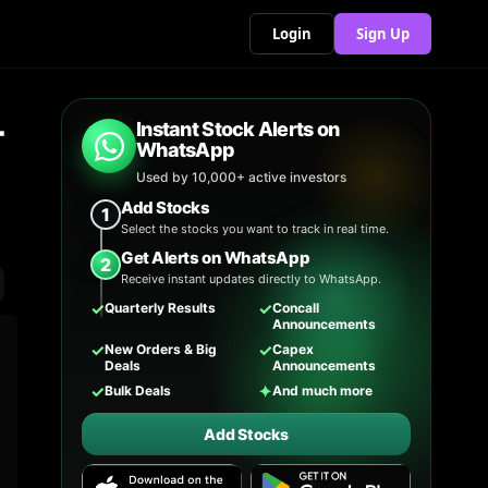
Login
Sign Up
Instant Stock Alerts on
WhatsApp
Used by 10,000+ active investors
Add Stocks
1
Select the stocks you want to track in real time.
Get Alerts on WhatsApp
2
Receive instant updates directly to WhatsApp.
✓
✓
Quarterly Results
Concall
Announcements
✓
✓
New Orders & Big
Capex
Deals
Announcements
✓
✦
Bulk Deals
And much more
Add Stocks