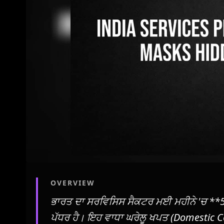
OVERVIEW
ਭਾਰਤ ਦਾ ਸਰਵਿਸਿਸ ਸੈਕਟਰ ਮਈ ਮਹੀਨੇ 'ਚ **59.8
ਪੱਧਰ ਹੈ। ਇਹ ਵਾਧਾ ਘਰੇਲੂ ਖਪਤ (Domestic C