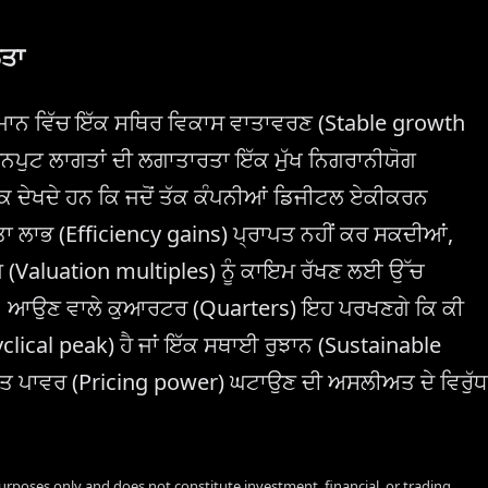
ਲਤਾ
ਮਾਨ ਵਿੱਚ ਇੱਕ ਸਥਿਰ ਵਿਕਾਸ ਵਾਤਾਵਰਣ (Stable growth
ਪੁਟ ਲਾਗਤਾਂ ਦੀ ਲਗਾਤਾਰਤਾ ਇੱਕ ਮੁੱਖ ਨਿਗਰਾਨੀਯੋਗ
਼ਕ ਦੇਖਦੇ ਹਨ ਕਿ ਜਦੋਂ ਤੱਕ ਕੰਪਨੀਆਂ ਡਿਜੀਟਲ ਏਕੀਕਰਨ
ਤਾ ਲਾਭ (Efficiency gains) ਪ੍ਰਾਪਤ ਨਹੀਂ ਕਰ ਸਕਦੀਆਂ,
਼ (Valuation multiples) ਨੂੰ ਕਾਇਮ ਰੱਖਣ ਲਈ ਉੱਚ
ੀ। ਆਉਣ ਵਾਲੇ ਕੁਆਰਟਰ (Quarters) ਇਹ ਪਰਖਣਗੇ ਕਿ ਕੀ
clical peak) ਹੈ ਜਾਂ ਇੱਕ ਸਥਾਈ ਰੁਝਾਨ (Sustainable
ੰ ਕੀਮਤ ਪਾਵਰ (Pricing power) ਘਟਾਉਣ ਦੀ ਅਸਲੀਅਤ ਦੇ ਵਿਰੁੱਧ
urposes only and does not constitute investment, financial, or trading