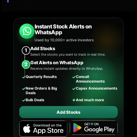
Instant Stock Alerts on
WhatsApp
Used by 10,000+ active investors
Add Stocks
1
Select the stocks you want to track in real time.
Get Alerts on WhatsApp
2
Receive instant updates directly to WhatsApp.
✓
✓
Quarterly Results
Concall
Announcements
✓
✓
New Orders & Big
Capex Announcements
Deals
✓
✦
Bulk Deals
And much more
Add Stocks