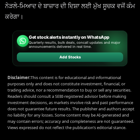
ਨੇੜਲੇ-ਮਿਆਦ ਦੇ ਬਾਜ਼ਾਰ ਦੀ ਦਿਸ਼ਾ ਲਈ ਮੁੱਖ ਸੂਚਕ ਵਜੋਂ ਕੰਮ
ਕਰੇਗਾ।
Get stock alerts instantly on WhatsApp
Quarterly results, bulk deals, concall updates and major
announcements delivered in real time.
Add Stocks
Disclaimer:
This content is for educational and informational
purposes only and does not constitute investment, financial, or
trading advice, nor a recommendation to buy or sell any securities.
Readers should consult a SEBI-registered advisor before making
investment decisions, as markets involve risk and past performance
does not guarantee future results. The publisher and authors accept
no liability for any losses. Some content may be AI-generated and
may contain errors; accuracy and completeness are not guaranteed.
Views expressed do not reflect the publication’s editorial stance.