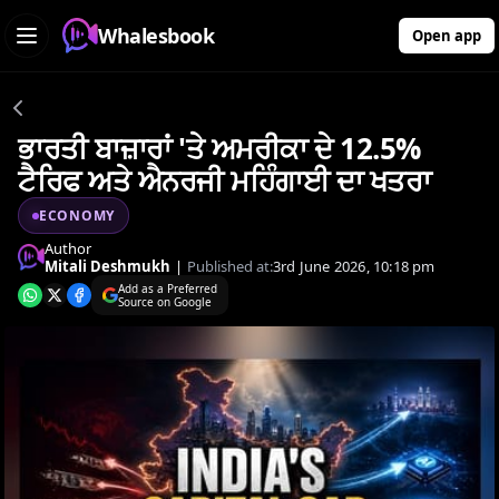
Whalesbook
Open app
ਭਾਰਤੀ ਬਾਜ਼ਾਰਾਂ 'ਤੇ ਅਮਰੀਕਾ ਦੇ 12.5%
ਟੈਰਿਫ ਅਤੇ ਐਨਰਜੀ ਮਹਿੰਗਾਈ ਦਾ ਖਤਰਾ
ECONOMY
Author
Mitali Deshmukh
|
Published at:
3rd June 2026, 10:18 pm
Add as a Preferred
Source on Google