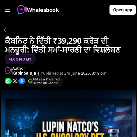
Whalesbook
Open app
ਕੈਬਨਿਟ ਨੇ ਦਿੱਤੀ ₹39,290 ਕਰੋੜ ਦੀ
ਮਨਜ਼ੂਰੀ: ਵਿੱਤੀ ਸਮਾਂ-ਸਾਰਣੀ ਦਾ ਵਿਸ਼ਲੇਸ਼ਣ
ECONOMY
Author
Kabir Saluja
|
Published at:
3rd June 2026, 3:19 pm
Add as a Preferred
Source on Google