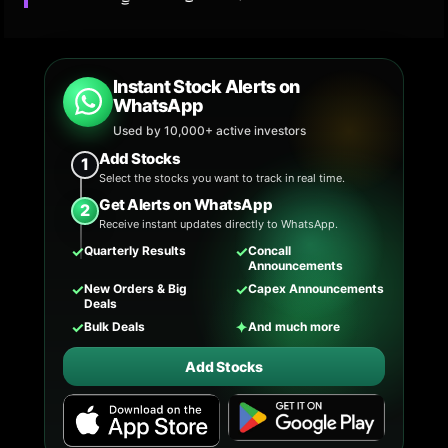
Instant Stock Alerts on
WhatsApp
Used by 10,000+ active investors
Add Stocks
1
Select the stocks you want to track in real time.
Get Alerts on WhatsApp
2
Receive instant updates directly to WhatsApp.
✓
✓
Quarterly Results
Concall
Announcements
✓
✓
New Orders & Big
Capex Announcements
Deals
✓
✦
Bulk Deals
And much more
Add Stocks