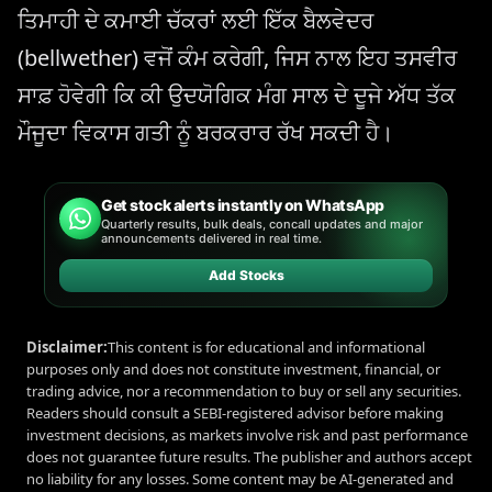
ਤਿਮਾਹੀ ਦੇ ਕਮਾਈ ਚੱਕਰਾਂ ਲਈ ਇੱਕ ਬੈਲਵੇਦਰ
(bellwether) ਵਜੋਂ ਕੰਮ ਕਰੇਗੀ, ਜਿਸ ਨਾਲ ਇਹ ਤਸਵੀਰ
ਸਾਫ਼ ਹੋਵੇਗੀ ਕਿ ਕੀ ਉਦਯੋਗਿਕ ਮੰਗ ਸਾਲ ਦੇ ਦੂਜੇ ਅੱਧ ਤੱਕ
ਮੌਜੂਦਾ ਵਿਕਾਸ ਗਤੀ ਨੂੰ ਬਰਕਰਾਰ ਰੱਖ ਸਕਦੀ ਹੈ।
Get stock alerts instantly on WhatsApp
Quarterly results, bulk deals, concall updates and major
announcements delivered in real time.
Add Stocks
Disclaimer:
This content is for educational and informational
purposes only and does not constitute investment, financial, or
trading advice, nor a recommendation to buy or sell any securities.
Readers should consult a SEBI-registered advisor before making
investment decisions, as markets involve risk and past performance
does not guarantee future results. The publisher and authors accept
no liability for any losses. Some content may be AI-generated and