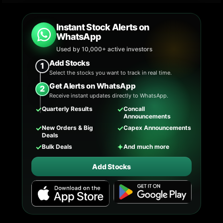
Instant Stock Alerts on
WhatsApp
Used by 10,000+ active investors
Add Stocks
1
Select the stocks you want to track in real time.
Get Alerts on WhatsApp
2
Receive instant updates directly to WhatsApp.
✓
✓
Quarterly Results
Concall
Announcements
✓
✓
New Orders & Big
Capex Announcements
Deals
✓
✦
Bulk Deals
And much more
Add Stocks