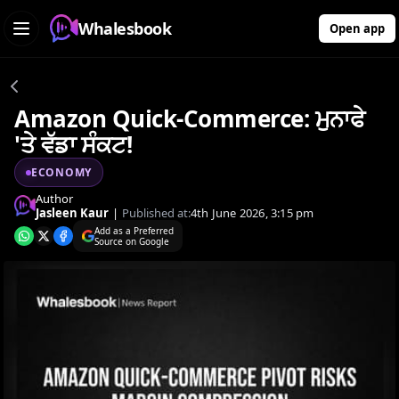
Whalesbook
Open app
Amazon Quick-Commerce: ਮੁਨਾਫੇ
'ਤੇ ਵੱਡਾ ਸੰਕਟ!
ECONOMY
Author
Jasleen Kaur
|
Published at:
4th June 2026, 3:15 pm
Add as a Preferred
Source on Google