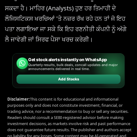
ਸਕਦਾ ਹੈ। ਮਾਹਿਰ (Analysts) ਹੁਣ ਹਰ ਤਿਮਾਹੀ ਦੇ
ਲੌਜਿਸਟਿਕਸ ਖਰਚਿਆਂ 'ਤੇ ਨਜ਼ਰ ਰੱਖ ਰਹੇ ਹਨ ਤਾਂ ਜੋ ਇਹ
ਪਤਾ ਲਗਾਇਆ ਜਾ ਸਕੇ ਕਿ ਇਹ ਰਣਨੀਤੀ ਕੰਪਨੀ ਨੂੰ ਅੱਗੇ
ਲੈ ਜਾਵੇਗੀ ਜਾਂ ਸਿਰਫ ਪੈਸਾ ਖਰਚ ਕਰੇਗੀ।
Get stock alerts instantly on WhatsApp
Quarterly results, bulk deals, concall updates and major
announcements delivered in real time.
Add Stocks
Disclaimer:
This content is for educational and informational
purposes only and does not constitute investment, financial, or
trading advice, nor a recommendation to buy or sell any securities.
Readers should consult a SEBI-registered advisor before making
investment decisions, as markets involve risk and past performance
does not guarantee future results. The publisher and authors accept
no liability for any losses. Some content may be AI-generated and