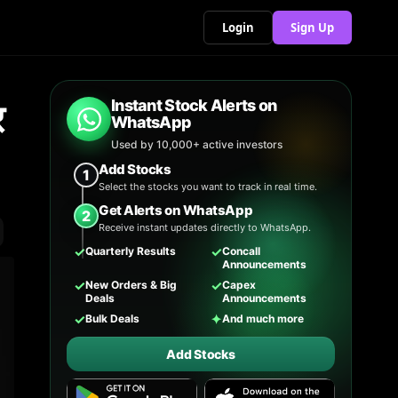
Login
Sign Up
र
Instant Stock Alerts on
WhatsApp
Used by 10,000+ active investors
Add Stocks
1
Select the stocks you want to track in real time.
Get Alerts on WhatsApp
2
Receive instant updates directly to WhatsApp.
✓
✓
Quarterly Results
Concall
Announcements
✓
✓
New Orders & Big
Capex
Deals
Announcements
✓
✦
Bulk Deals
And much more
Add Stocks