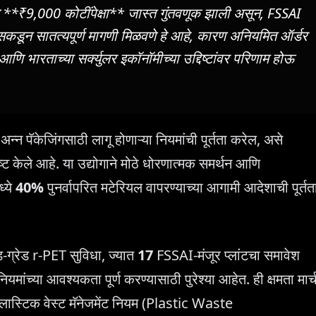
ध्ये **₹9,000 कोटींपेक्षा** जास्त गुंतवणूक झाली असून, FSSAI
ँड्सकडून सातत्यपूर्ण मागणी मिळवणे हे आहे, कारण अनियमित ऑर्डर
णि भारताच्या सर्क्युलर इकॉनॉमीच्या उद्दिष्टांवर परिणाम होऊ
न पॅकेजिंगसाठी लागू होणाऱ्या नियमांची पूर्तता करेल, असे
ेले आहे. या उद्योगाने मोठे धोरणात्मक समर्थन आणि
ध्ये
40%
पुनर्वापरित मटेरियल वापरण्याच्या आगामी आदेशाची पूर्तत
ग्रेड r-PET सुविधा, ज्यात
17
FSSAI-मंजूर प्लांटचा समावेश
ियमांच्या आवश्यकता पूर्ण करण्यासाठी पुरेश्या आहेत. ही क्षमता मार्
. प्लास्टिक वेस्ट मॅनेजमेंट नियम (Plastic Waste