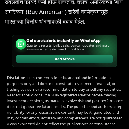
सवलतींचे फायदे कमी होऊ शकतात. तसेच, अमेरिकेच्या 'बाय
अमेरिकन' (Buy American) खरेदी कार्यक्रमामुळे
भारताच्या वित्तीय धोरणांवरही दबाव येईल.
Get stock alerts instantly on WhatsApp
Quarterly results, bulk deals, concall updates and major
announcements delivered in real time.
Add Stocks
Disclaimer:
This content is for educational and informational
purposes only and does not constitute investment, financial, or
trading advice, nor a recommendation to buy or sell any securities.
Readers should consult a SEBI-registered advisor before making
investment decisions, as markets involve risk and past performance
does not guarantee future results. The publisher and authors accept
no liability for any losses. Some content may be AI-generated and
may contain errors; accuracy and completeness are not guaranteed.
Views expressed do not reflect the publication’s editorial stance.