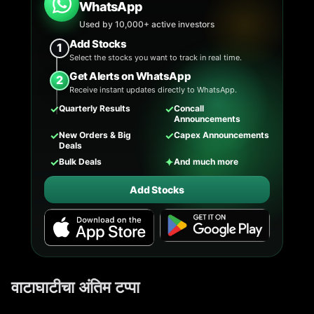
WhatsApp
Used by 10,000+ active investors
Add Stocks
1
Select the stocks you want to track in real time.
Get Alerts on WhatsApp
2
Receive instant updates directly to WhatsApp.
✓
✓
Quarterly Results
Concall
Announcements
✓
✓
New Orders & Big
Capex Announcements
Deals
✓
✦
Bulk Deals
And much more
Add Stocks
वाटाघाटीचा अंतिम टप्पा