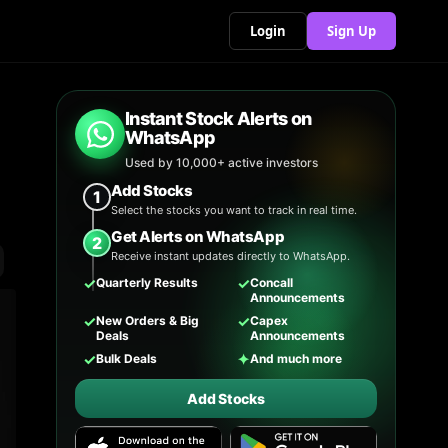
Login
Sign Up
Instant Stock Alerts on
WhatsApp
Used by 10,000+ active investors
Add Stocks
1
Select the stocks you want to track in real time.
Get Alerts on WhatsApp
2
Receive instant updates directly to WhatsApp.
✓
✓
Quarterly Results
Concall
Announcements
✓
✓
New Orders & Big
Capex
Deals
Announcements
✓
✦
Bulk Deals
And much more
Add Stocks