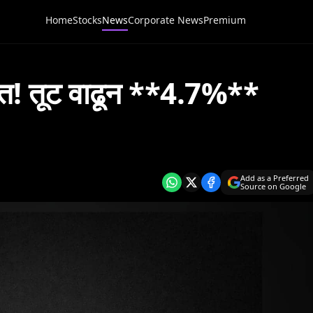
Home
Stocks
News
Corporate News
Premium
क्यात! तूट वाढून **4.7%**
Add as a Preferred
Source on Google