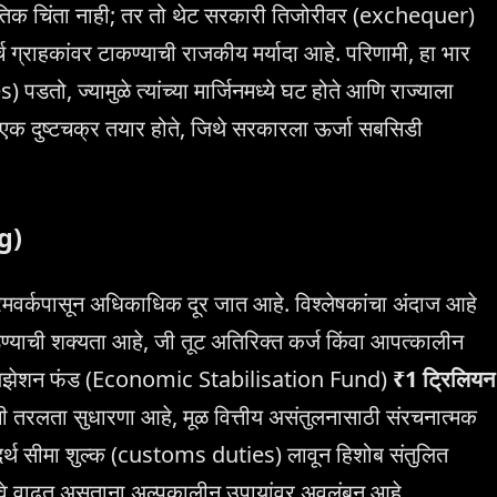
ैतिक चिंता नाही; तर तो थेट सरकारी तिजोरीवर (exchequer)
्च ग्राहकांवर टाकण्याची राजकीय मर्यादा आहे. परिणामी, हा भार
ो, ज्यामुळे त्यांच्या मार्जिनमध्ये घट होते आणि राज्याला
ळे एक दुष्टचक्र तयार होते, जिथे सरकारला ऊर्जा सबसिडी
g)
मवर्कपासून अधिकाधिक दूर जात आहे. विश्लेषकांचा अंदाज आहे
ण्याची शक्यता आहे, जी तूट अतिरिक्त कर्ज किंवा आपत्कालीन
टॅबिलायझेशन फंड (Economic Stabilisation Fund)
₹1 ट्रिलियन
 तरलता सुधारणा आहे, मूळ वित्तीय असंतुलनासाठी संरचनात्मक
र्थ सीमा शुल्क (customs duties) लावून हिशोब संतुलित
त्वे वाढत असताना अल्पकालीन उपायांवर अवलंबून आहे.