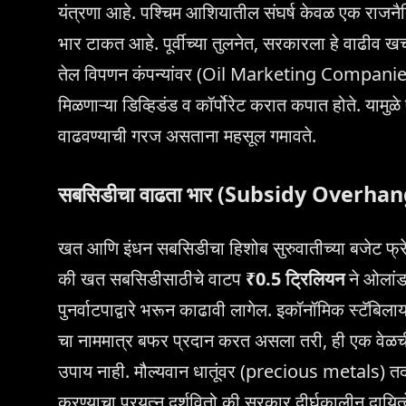
यंत्रणा आहे. पश्चिम आशियातील संघर्ष केवळ एक राजन
भार टाकत आहे. पूर्वीच्या तुलनेत, सरकारला हे वाढीव खर
तेल विपणन कंपन्यांवर (Oil Marketing Companies) पडत
मिळणाऱ्या डिव्हिडंड व कॉर्पोरेट करात कपात होते. यामु
वाढवण्याची गरज असताना महसूल गमावते.
सबसिडीचा वाढता भार (Subsidy Overhan
खत आणि इंधन सबसिडीचा हिशोब सुरुवातीच्या बजेट फ्रे
की खत सबसिडीसाठीचे वाटप
₹0.5 ट्रिलियन
ने ओलांड
पुनर्वाटपाद्वारे भरून काढावी लागेल. इकॉनॉमिक स्
चा नाममात्र बफर प्रदान करत असला तरी, ही एक वेळची
उपाय नाही. मौल्यवान धातूंवर (precious metals) तद
करण्याचा प्रयत्न दर्शवितो की सरकार दीर्घकालीन दायि