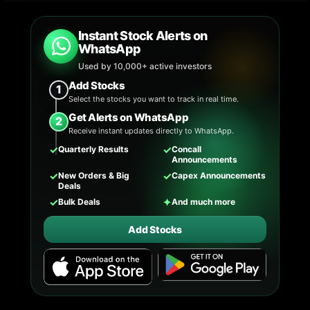
Instant Stock Alerts on
WhatsApp
Used by 10,000+ active investors
Add Stocks
1
Select the stocks you want to track in real time.
Get Alerts on WhatsApp
2
Receive instant updates directly to WhatsApp.
✓
✓
Quarterly Results
Concall
Announcements
✓
✓
New Orders & Big
Capex Announcements
Deals
✓
✦
Bulk Deals
And much more
Add Stocks