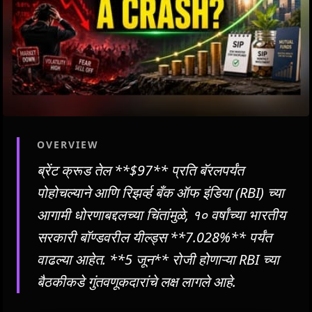
OVERVIEW
ब्रेंट क्रूड तेल **$97** प्रति बॅरलपर्यंत
पोहोचल्याने आणि रिझर्व्ह बँक ऑफ इंडिया (RBI) च्या
आगामी धोरणाबद्दलच्या चिंतांमुळे, १० वर्षांच्या भारतीय
सरकारी बॉण्डवरील यील्ड्स **7.028%** पर्यंत
वाढल्या आहेत. **5 जून** रोजी होणाऱ्या RBI च्या
बैठकीकडे गुंतवणूकदारांचे लक्ष लागले आहे.