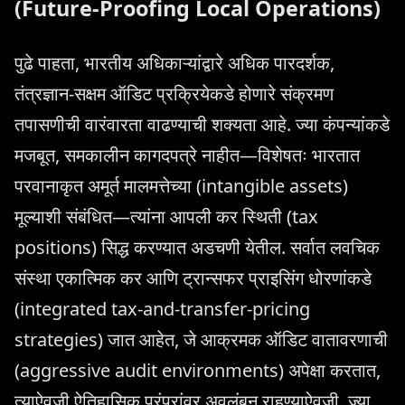
(Future-Proofing Local Operations)
पुढे पाहता, भारतीय अधिकाऱ्यांद्वारे अधिक पारदर्शक,
तंत्रज्ञान-सक्षम ऑडिट प्रक्रियेकडे होणारे संक्रमण
तपासणीची वारंवारता वाढण्याची शक्यता आहे. ज्या कंपन्यांकडे
मजबूत, समकालीन कागदपत्रे नाहीत—विशेषतः भारतात
परवानाकृत अमूर्त मालमत्तेच्या (intangible assets)
मूल्याशी संबंधित—त्यांना आपली कर स्थिती (tax
positions) सिद्ध करण्यात अडचणी येतील. सर्वात लवचिक
संस्था एकात्मिक कर आणि ट्रान्सफर प्राइसिंग धोरणांकडे
(integrated tax-and-transfer-pricing
strategies) जात आहेत, जे आक्रमक ऑडिट वातावरणाची
(aggressive audit environments) अपेक्षा करतात,
त्याऐवजी ऐतिहासिक परंपरांवर अवलंबून राहण्याऐवजी, ज्या