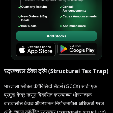
✓
✓
Quarterly Results
Concall
Announcements
✓
✓
New Orders & Big
Capex Announcements
Deals
✓
✦
Bulk Deals
And much more
Add Stocks
स्ट्रक्चरल टॅक्स ट्रॅप (Structural Tax Trap)
भारताला ग्लोबल कॅपॅबिलिटी सेंटर्स (GCCs) साठी एक
प्रमुख केंद्र म्हणून विकसित करण्याच्या धोरणात्मक
वाटचालीस केवळ ऑपरेशनल नियोजनापेक्षा अधिकची गरज
आहे; त्याला कॉर्पोरेट स्ट्रक्चर (corporate structure)