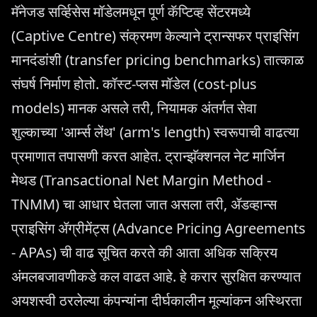
मॅनेजड सर्व्हिसेस मॉडेलमधून पूर्ण कॅप्टिव्ह सेंटरमध्ये
(Captive Centre) संक्रमण केल्याने ट्रान्सफर प्राइसिंग
मानदंडांशी (transfer pricing benchmarks) तात्काळ
संघर्ष निर्माण होतो. कॉस्ट-प्लस मॉडेल (cost-plus
models) मानक असले तरी, नियामक अंतर्गत सेवा
शुल्काच्या 'आर्म्स लेंथ' (arm's length) स्वरूपाची वाढत्या
प्रमाणात तपासणी करत आहेत. ट्रान्झॅक्शनल नेट मार्जिन
मेथड (Transactional Net Margin Method -
TNMM) चा आधार घेतला जात असला तरी, ॲडव्हान्स
प्राइसिंग ॲग्रीमेंट्स (Advance Pricing Agreements
- APAs) ची वाढ सूचित करते की आता अधिक सक्रिय
अंमलबजावणीकडे कल वाढत आहे. हे करार सुरक्षित करण्यात
अयशस्वी ठरलेल्या कंपन्यांना दीर्घकालीन मूल्यांकन अस्थिरता