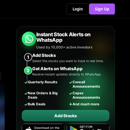
Login
Sign Up
Instant Stock Alerts on
WhatsApp
Used by 10,000+ active investors
Add Stocks
1
Select the stocks you want to track in real time.
Get Alerts on WhatsApp
2
Receive instant updates directly to WhatsApp.
✓
✓
Quarterly Results
Concall
Announcements
✓
✓
New Orders & Big
Capex
Deals
Announcements
✓
✦
Bulk Deals
And much more
Add Stocks