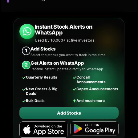
Instant Stock Alerts on
WhatsApp
Used by 10,000+ active investors
Add Stocks
1
Select the stocks you want to track in real time.
Get Alerts on WhatsApp
2
Receive instant updates directly to WhatsApp.
✓
✓
Quarterly Results
Concall
Announcements
✓
✓
New Orders & Big
Capex Announcements
Deals
✓
✦
Bulk Deals
And much more
Add Stocks