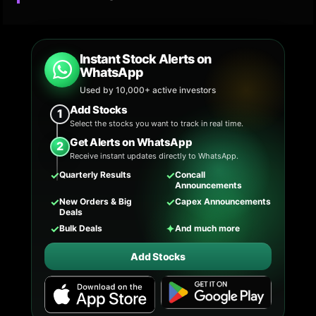
Instant Stock Alerts on
WhatsApp
Used by 10,000+ active investors
Add Stocks
1
Select the stocks you want to track in real time.
Get Alerts on WhatsApp
2
Receive instant updates directly to WhatsApp.
✓
✓
Quarterly Results
Concall
Announcements
✓
✓
New Orders & Big
Capex Announcements
Deals
✓
✦
Bulk Deals
And much more
Add Stocks