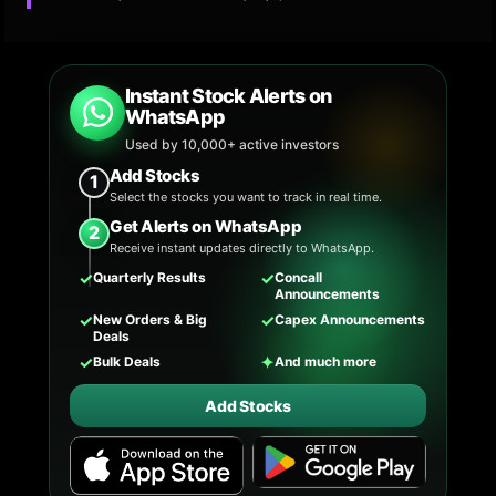
Instant Stock Alerts on
WhatsApp
Used by 10,000+ active investors
Add Stocks
1
Select the stocks you want to track in real time.
Get Alerts on WhatsApp
2
Receive instant updates directly to WhatsApp.
✓
✓
Quarterly Results
Concall
Announcements
✓
✓
New Orders & Big
Capex Announcements
Deals
✓
✦
Bulk Deals
And much more
Add Stocks