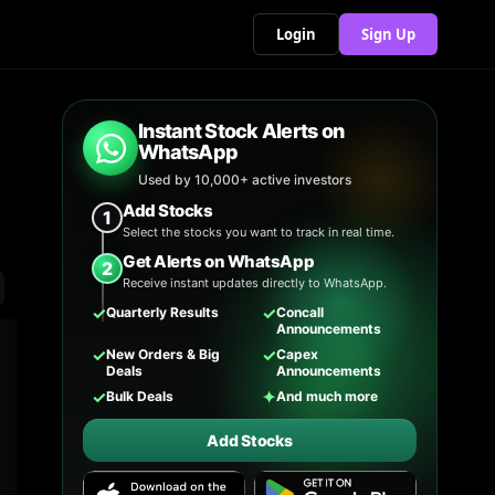
Login
Sign Up
Instant Stock Alerts on
WhatsApp
Used by 10,000+ active investors
Add Stocks
1
Select the stocks you want to track in real time.
Get Alerts on WhatsApp
2
Receive instant updates directly to WhatsApp.
✓
✓
Quarterly Results
Concall
Announcements
✓
✓
New Orders & Big
Capex
Deals
Announcements
✓
✦
Bulk Deals
And much more
Add Stocks