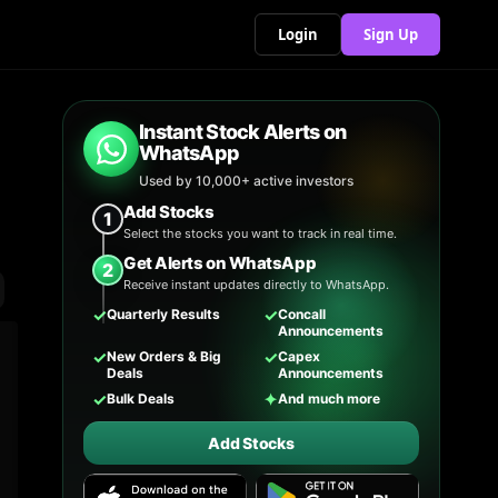
Login
Sign Up
Instant Stock Alerts on
WhatsApp
Used by 10,000+ active investors
Add Stocks
1
Select the stocks you want to track in real time.
Get Alerts on WhatsApp
2
Receive instant updates directly to WhatsApp.
✓
✓
Quarterly Results
Concall
Announcements
✓
✓
New Orders & Big
Capex
Deals
Announcements
✓
✦
Bulk Deals
And much more
Add Stocks