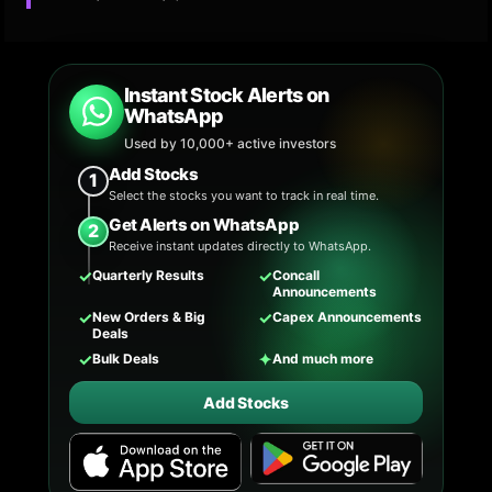
Instant Stock Alerts on
WhatsApp
Used by 10,000+ active investors
Add Stocks
1
Select the stocks you want to track in real time.
Get Alerts on WhatsApp
2
Receive instant updates directly to WhatsApp.
✓
✓
Quarterly Results
Concall
Announcements
✓
✓
New Orders & Big
Capex Announcements
Deals
✓
✦
Bulk Deals
And much more
Add Stocks