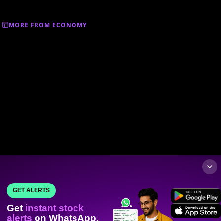
MORE FROM ECONOMY
GET ALERTS
Get
instant stock
alerts
on WhatsApp.