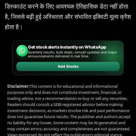
डिस्काउंट करने के लिए आवश्यक ऐतिहासिक डेटा नहीं होता
है, जिससे बढ़ी हुई अस्थिरता और संभावित इक्विटी मूल्य क्रैश
होता है।
Get stock alerts instantly on WhatsApp
Quarterly results, bulk deals, concall updates and major
announcements delivered in real time.
Add Stocks
Disclaimer:
This content is for educational and informational
purposes only and does not constitute investment, financial, or
trading advice, nor a recommendation to buy or sell any securities.
Readers should consult a SEBI-registered advisor before making
investment decisions, as markets involve risk and past performance
does not guarantee future results. The publisher and authors accept
no liability for any losses. Some content may be AI-generated and
may contain errors; accuracy and completeness are not guaranteed.
Views expressed do not reflect the publication’s editorial stance.