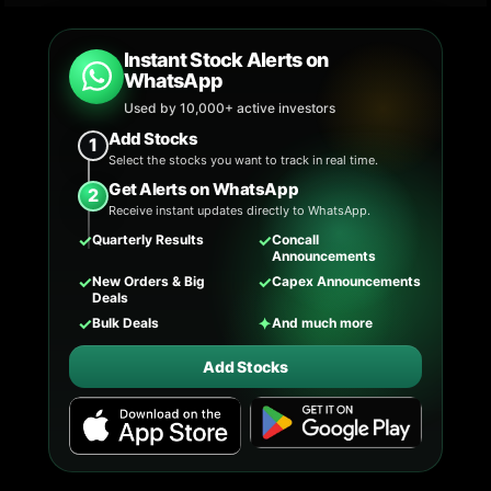
Instant Stock Alerts on
WhatsApp
Used by 10,000+ active investors
Add Stocks
1
Select the stocks you want to track in real time.
Get Alerts on WhatsApp
2
Receive instant updates directly to WhatsApp.
✓
✓
Quarterly Results
Concall
Announcements
✓
✓
New Orders & Big
Capex Announcements
Deals
✓
✦
Bulk Deals
And much more
Add Stocks