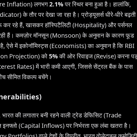
Core Inflation) लगभग
2.1%
पर स्थिर बना हुआ है। हालांकि,
ator) के तौर पर देखा जा रहा है। प्रोड्यूसर्स धीरे-धीरे बढ़ती
कर रहे हैं, खासकर हॉस्पिटैलिटी (Hospitality) और पर्सनल
ढ़ रही हैं। कमज़ोर मॉनसून (Monsoon) के अनुमान के कारण फूड
, ऐसे में इकोनॉमिस्ट्स (Economists) का अनुमान है कि RBI
lation Projection) को
5%
की ओर रिवाइज (Revise) करना प
erest Rates) में भारी कमी आएगी, जिससे सेंट्रल बैंक के पास
ीच सीमित विकल्प बचेंगे।
lnerabilities)
, भारत की लगातार बनी रहने वाली ट्रेड डेफिसिट (Trade
 इनफ्लो (Capital Inflows) पर निर्भरता एक लंबा खतरा है।
gy Portfolios) वाले देशों के विपरीत, भारत वोलेटाइल कमोडिट