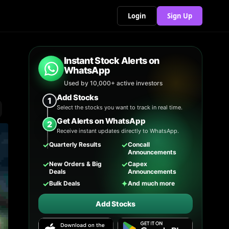
Login
Sign Up
Instant Stock Alerts on
WhatsApp
Used by 10,000+ active investors
Add Stocks
1
Select the stocks you want to track in real time.
Get Alerts on WhatsApp
2
Receive instant updates directly to WhatsApp.
✓
✓
Quarterly Results
Concall
Announcements
✓
✓
New Orders & Big
Capex
Deals
Announcements
✓
✦
Bulk Deals
And much more
Add Stocks