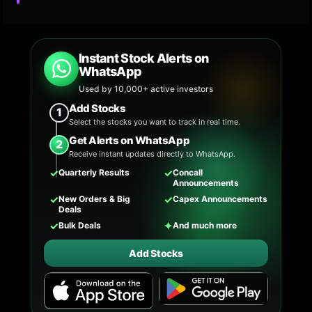
Instant Stock Alerts on
WhatsApp
Used by 10,000+ active investors
Add Stocks
1
Select the stocks you want to track in real time.
Get Alerts on WhatsApp
2
Receive instant updates directly to WhatsApp.
✓
✓
Quarterly Results
Concall
Announcements
✓
✓
New Orders & Big
Capex Announcements
Deals
✓
✦
Bulk Deals
And much more
Add Stocks