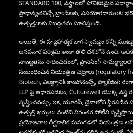
STANDARD 100, వస్త్రాలలో హానికరమైన పదార్థాలు ల
ప్రాధాన్యతనిచ్చే బ్రాండ్‌లకు, వినియోగదారులకు భర
ఉత్పత్తులకు నిబద్ధతను సూచిస్తుంది.
అయితే, ఈ వ్యూహాత్మక భాగస్వామ్యం కొన్ని ముఖ్
జనపనార పరిశ్రమ ఇంకా తొలి దశలోనే ఉంది. అధి
నాణ్యతను సాధించడంలో, ప్రాసెసింగ్ సామర్థ్యాలల
సంబంధించిన నియంత్రణ చట్రాలు (regulatory f
Biotech, ఎలక్ట్రానిక్ కాంపోనెంట్స్, ప్యాకేజింగ్ ర
LLP పై ఆధారపడటం, Culturewell యొక్క వస్త్ర రంగ
సృష్టించవచ్చు. ఇక, యూరప్, చైనాలోని స్థిరపడిన
ఉత్పత్తి ఖర్చులు వంటివి నిరంతర పోటీని సృష్టిస్
ప్రయోజనాల దీర్ఘకాలిక మనుగడలో నియంత్రణ అని
అర్ధగోళంలో అతిపెద్ద ప్లాంట్‌ను కలిగి ఉన్నప్పటికీ,