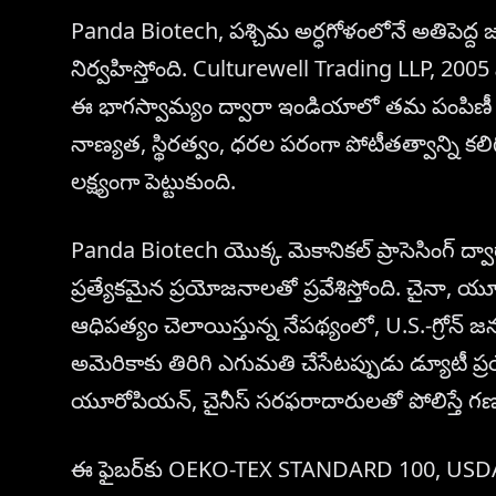
Panda Biotech, పశ్చిమ అర్ధగోళంలోనే అతిపెద్ద జన
నిర్వహిస్తోంది. Culturewell Trading LLP, 2005
ఈ భాగస్వామ్యం ద్వారా ఇండియాలో తమ పంపిణీ స
నాణ్యత, స్థిరత్వం, ధరల పరంగా పోటీతత్వాన్ని కలిగి
లక్ష్యంగా పెట్టుకుంది.
Panda Biotech యొక్క మెకానికల్ ప్రాసెసింగ్ ద
ప్రత్యేకమైన ప్రయోజనాలతో ప్రవేశిస్తోంది. చైన
ఆధిపత్యం చెలాయిస్తున్న నేపథ్యంలో, U.S.-గ్రోన్
అమెరికాకు తిరిగి ఎగుమతి చేసేటప్పుడు డ్యూటీ 
యూరోపియన్, చైనీస్ సరఫరాదారులతో పోలిస్తే గణ
ఈ ఫైబర్‌కు OEKO-TEX STANDARD 100, USDA