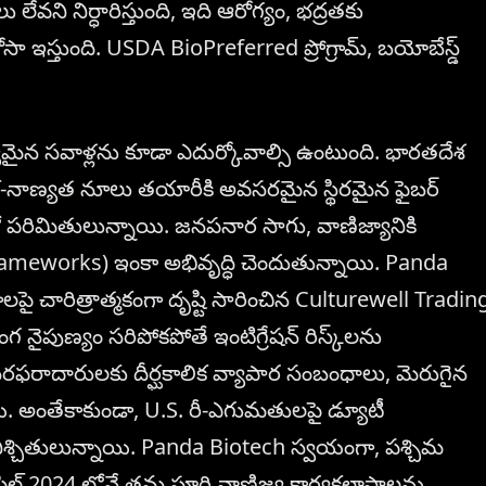
ేవని నిర్ధారిస్తుంది, ఇది ఆరోగ్యం, భద్రతకు
ోసా ఇస్తుంది. USDA BioPreferred ప్రోగ్రామ్, బయోబేస్డ్
యమైన సవాళ్లను కూడా ఎదుర్కోవాల్సి ఉంటుంది. భారతదేశ
క-నాణ్యత నూలు తయారీకి అవసరమైన స్థిరమైన ఫైబర్
ో పరిమితులున్నాయి. జనపనార సాగు, వాణిజ్యానికి
rameworks) ఇంకా అభివృద్ధి చెందుతున్నాయి. Panda
ంగాలపై చారిత్రాత్మకంగా దృష్టి సారించిన Culturewell Tradin
 నైపుణ్యం సరిపోకపోతే ఇంటిగ్రేషన్ రిస్క్‌లను
 సరఫరాదారులకు దీర్ఘకాలిక వ్యాపార సంబంధాలు, మెరుగైన
తాయి. అంతేకాకుండా, U.S. రీ-ఎగుమతులపై డ్యూటీ
శ్చితులున్నాయి. Panda Biotech స్వయంగా, పశ్చిమ
 ఏప్రిల్ 2024 లోనే తమ పూర్తి వాణిజ్య కార్యకలాపాలను