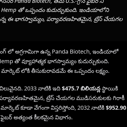
సెసర్ Panda Biotech, తమ U.S.-గ్రోన్ ఫైబర్ ని
 Hemp తో ఒప్పందం కుదుర్చుకుంది. ఇండియాలోని
చేసుకున్న ఈ భాగస్వామ్యం, పర్యావరణహితమైన, ట్రేస్ చేయగల
సింగ్ లో అగ్రగామిగా ఉన్న Panda Biotech, ఇండియాలో
Hemp తో వ్యూహాత్మక భాగస్వామ్యం కుదుర్చుకుంది.
 మార్కెట్ లోకి తీసుకురావడమే ఈ ఒప్పందం లక్ష్యం.
విలువైనది. 2033 నాటికి ఇది
$475.7 బిలియన్ల
స్థాయికి
ో పర్యావరణహితమైన, ట్రేస్ చేయగల ముడిసరుకులకు గిరాకీ
్కెట్ కూడా వేగంగా విస్తరిస్తోంది, 2032 నాటికి
$952.90
ో ఫైబర్ అత్యంత కీలకమైన విభాగం.