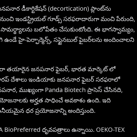
పనార డీకార్టికేషన్ (decortication) ప్లాంట్‌ను
 నుంచి ఇండస్ట్రియల్ గూడ్స్ సరఫరాదారుగా మంచి పేరుంది,
ామర్థ్యాలను బలోపేతం చేసుకుంటోంది. ఈ భాగస్వామ్యం,
 ఉండే హై-పెర్ఫార్మెన్స్, సస్టైనబుల్ ఫైబర్‌లను అందించాలని
్వారా తయారైన జనపనార ఫైబర్, భారత మార్కెట్ లో
ా, యూరప్ దేశాలు ఇండియాకు జనపనార ఫైబర్ సరఫరాలో
 జనపనార, ముఖ్యంగా Panda Biotech ప్రాసెస్ చేసినది,
ప్రయోజనాలకు అర్హత సాధించే అవకాశం ఉంది. ఇది
నీయమైన ధర ప్రయోజనాన్ని అందిస్తుంది.
 BioPreferred ధృవపత్రాలు ఉన్నాయి. OEKO-TEX