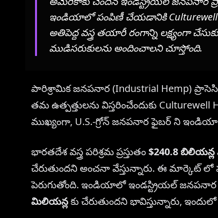
అమెరికాకు చెందిన ఇండస్ట్రియల్ జనపనార ప్రా
ఇండియాలో పంపిణీ చేయడానికి Culturewell
అతిపెద్ద వస్త్ర తయారీ రంగాన్ని లక్ష్యంగా 
ముడిసరుకులను అందించాలని చూస్తోంది.
పారిశ్రామిక జనపనార (Industrial Hemp) ప్రాసె
తమ ఉత్పత్తులను విస్తరించేందుకు Culturewell 
ముఖ్యంగా, U.S.-గ్రోన్ జనపనార ఫైబర్ ని ఇండియా
భారతదేశ వస్త్ర పరిశ్రమ ప్రస్తుతం
$240.8 బిలియన్ల
చేరుతుందని అంచనా వేస్తున్నారు. ఈ మార్కెట్ ల
పెరుగుతోంది. ఇండియాలో ఇండస్ట్రియల్ జనపనార మార
మిలియన్ల
కు చేరుతుందని భావిస్తున్నారు, ఇందుల