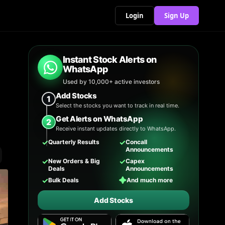
Login
Sign Up
Instant Stock Alerts on
WhatsApp
Used by 10,000+ active investors
Add Stocks
1
Select the stocks you want to track in real time.
Get Alerts on WhatsApp
2
Receive instant updates directly to WhatsApp.
✓
✓
Quarterly Results
Concall
Announcements
✓
✓
New Orders & Big
Capex
Deals
Announcements
✓
✦
Bulk Deals
And much more
Add Stocks