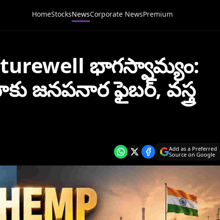
Home
Stocks
News
Corporate News
Premium
turewell భాగస్వామ్యం:
ు జనపనార ఫైబర్, వస్త్ర
Add as a Preferred
Source on Google