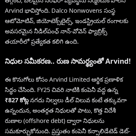
తగ్గించి, బలమైన సరఫరా వ్యవస్థను నిర్మించుకోవాలని
Arvind భావిస్తోంది. Dalco Nonwovens సంస్థ
ఆటోమోటివ్, జియోటెక్స్‌టైల్స్, ఇండస్ట్రియల్ రంగాలకు
అవసరమైన నీడిల్‌పంఛ్ నాన్-వోవెన్ ఫ్యాబ్రిక్స్
తయారీలో ప్రత్యేకత కలిగి ఉంది.
నిధుల సమీకరణ.. రుణ సామర్థ్యంతో Arvind!
ఈ కొనుగోలు కోసం Arvind Limited ఆర్థిక ప్రణాళిక
సిద్ధం చేసింది. FY25 చివరి నాటికి కంపెనీ వద్ద ఉన్న
₹827 కోట్ల
నగదు నిల్వలు డీల్ విలువ కంటే తక్కువగా
ఉన్నందున, అంతర్గత నిధులతో పాటు, కొత్త విదేశీ
రుణాల (offshore debt) ద్వారా నిధులను
సమకూర్చుకోనుంది. ప్రస్తుతం కంపెనీ కన్సాలిడేటెడ్ డెట్-