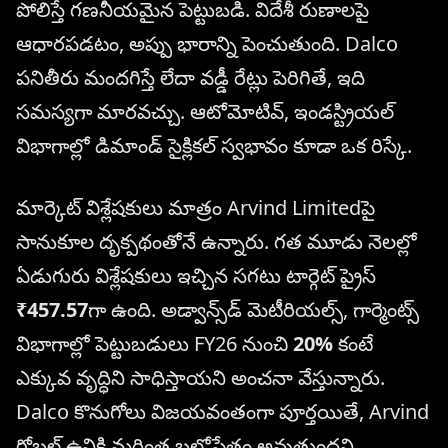
పోలిస్తే గణనీయమైన పెట్టుబడి. విదేశీ రుణాలపై
ఆధారపడటం, అప్పు భారాన్ని పెంచుతుంది. Dalco
పనితీరు మందగిస్తే లేదా వడ్డీ రేట్లు పెరిగితే, ఇది
సమస్యగా మారవచ్చు. ఆటోమోటివ్, ఇండస్ట్రియల్
విభాగాల్లో డిమాండ్ సైక్లికల్ స్వభావం కూడా ఒక రిస్కే.
మార్కెట్ విశ్లేషకులు మాత్రం Arvind Limitedపై
సానుకూల దృక్పథంతోనే ఉన్నారు. గత మూడు నెలల్లో
ఏడుగురు విశ్లేషకులు ఇచ్చిన సగటు టార్గెట్ ప్రైస్
₹457.57
గా ఉంది. అడ్వాన్స్‌డ్ మెటీరియల్స్, గార్మెంట్స్
విభాగాల్లో పెట్టుబడులు FY26 నుంచి
20%
కంటే
ఎక్కువ వృద్ధిని సాధిస్తాయని అంచనా వేస్తున్నారు.
Dalco కొనుగోలు విజయవంతంగా పూర్తయితే, Arvind
గ్లోబల్ ఉనికి మరింత బలోపేతం అవుతుందని