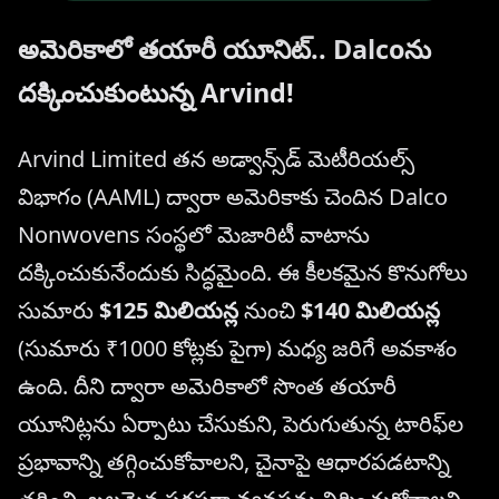
అమెరికాలో తయారీ యూనిట్.. Dalcoను
దక్కించుకుంటున్న Arvind!
Arvind Limited తన అడ్వాన్స్‌డ్ మెటీరియల్స్
విభాగం (AAML) ద్వారా అమెరికాకు చెందిన Dalco
Nonwovens సంస్థలో మెజారిటీ వాటాను
దక్కించుకునేందుకు సిద్ధమైంది. ఈ కీలకమైన కొనుగోలు
సుమారు
$125 మిలియన్ల
నుంచి
$140 మిలియన్ల
(సుమారు ₹1000 కోట్లకు పైగా) మధ్య జరిగే అవకాశం
ఉంది. దీని ద్వారా అమెరికాలో సొంత తయారీ
యూనిట్లను ఏర్పాటు చేసుకుని, పెరుగుతున్న టారిఫ్‌ల
ప్రభావాన్ని తగ్గించుకోవాలని, చైనాపై ఆధారపడటాన్ని