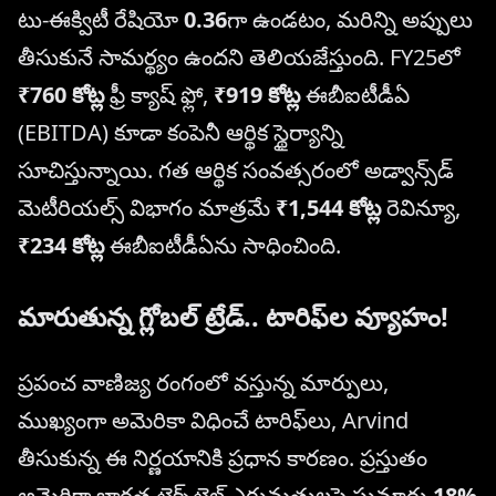
టు-ఈక్విటీ రేషియో
0.36
గా ఉండటం, మరిన్ని అప్పులు
తీసుకునే సామర్థ్యం ఉందని తెలియజేస్తుంది. FY25లో
₹760 కోట్ల
ఫ్రీ క్యాష్ ఫ్లో,
₹919 కోట్ల
ఈబీఐటీడీఏ
(EBITDA) కూడా కంపెనీ ఆర్థిక స్థైర్యాన్ని
సూచిస్తున్నాయి. గత ఆర్థిక సంవత్సరంలో అడ్వాన్స్‌డ్
మెటీరియల్స్ విభాగం మాత్రమే
₹1,544 కోట్ల
రెవిన్యూ,
₹234 కోట్ల
ఈబీఐటీడీఏను సాధించింది.
మారుతున్న గ్లోబల్ ట్రేడ్.. టారిఫ్‌ల వ్యూహం!
ప్రపంచ వాణిజ్య రంగంలో వస్తున్న మార్పులు,
ముఖ్యంగా అమెరికా విధించే టారిఫ్‌లు, Arvind
తీసుకున్న ఈ నిర్ణయానికి ప్రధాన కారణం. ప్రస్తుతం
అమెరికా భారత టెక్స్‌టైల్ ఎగుమతులపై సుమారు
18%