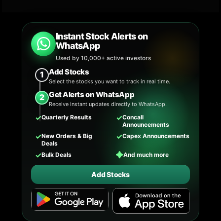
Instant Stock Alerts on
WhatsApp
Used by 10,000+ active investors
Add Stocks
1
Select the stocks you want to track in real time.
Get Alerts on WhatsApp
2
Receive instant updates directly to WhatsApp.
✓
✓
Quarterly Results
Concall
Announcements
✓
✓
New Orders & Big
Capex Announcements
Deals
✓
✦
Bulk Deals
And much more
Add Stocks