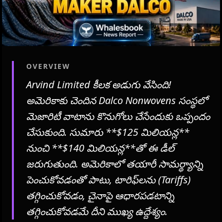
OVERVIEW
Arvind Limited కీలక అడుగు వేసింది!
అమెరికాకు చెందిన Dalco Nonwovens సంస్థలో
మెజారిటీ వాటాను కొనుగోలు చేసేందుకు ఒప్పందం
చేసుకుంది. సుమారు **$125 మిలియన్ల**
నుంచి **$140 మిలియన్ల**తో ఈ డీల్
జరుగుతుంది. అమెరికాలో తయారీ సామర్థ్యాన్ని
పెంచుకోవడంతో పాటు, టారిఫ్‌లను (Tariffs)
తగ్గించుకోవడం, చైనాపై ఆధారపడటాన్ని
తగ్గించుకోవడమే దీని ముఖ్య ఉద్దేశ్యం.