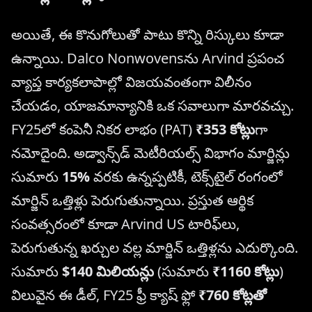
అయితే, ఈ కొనుగోలుతో పాటు కొన్ని రిస్కులు కూడా
ఉన్నాయి. Dalco Nonwovensను Arvind ప్రపంచ
వ్యాప్త కార్యకలాపాల్లో విజయవంతంగా విలీనం
చేయడం, యాజమాన్యానికి ఒక సవాలుగా మారవచ్చు.
FY25లో కంపెనీ నికర లాభం (PAT)
₹353 కోట్లు
గా
నమోదైంది. అడ్వాన్స్‌డ్ మెటీరియల్స్ విభాగం మార్జిన్లు
సుమారు
15%
వరకు ఉన్నప్పటికీ, టెక్స్‌టైల్ రంగంలో
మార్జిన్ ఒత్తిళ్లు పెరుగుతున్నాయి. ప్రస్తుత ఆర్థిక
సంవత్సరంలో కూడా Arvind US టారిఫ్‌లు,
పెరుగుతున్న ఖర్చుల వల్ల మార్జిన్ ఒత్తిళ్లను ఎదుర్కొంది.
సుమారు
$140 మిలియన్లు
(సుమారు
₹1160 కోట్లు
)
విలువైన ఈ డీల్, FY25 ఫ్రీ క్యాష్ ఫ్లో
₹760 కోట్లతో