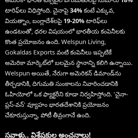
టారిఫ్‌లు విధిస్తోంది. చైనాపై
34%
కంటే ఎక్కువ,
వియత్నాం, బంగ్లాదేశ్‌లపై
19-20%
టారిఫ్‌లు
ఉండటంతో, ధరల విషయంలో భారతీయ కంపెనీలకు
కొంత ప్రయోజనం ఉంది. Welspun Living,
Gokaldas Exports వంటి కంపెనీలు ఇప్పటికే
అమెరికా మార్కెట్‌లో బలమైన స్థానాన్ని కలిగి ఉన్నాయి.
Welspun అయితే, నేరుగా అమెరికన్ డిమాండ్‌ను
తీర్చడానికి, దిగుమతి సుంకాలను నివారించడానికి
ఓహియోలో ఒక ఫ్యాక్టరీని కూడా నిర్వహిస్తోంది. 'చైనా-
ప్లస్-వన్' వ్యూహం భారతదేశానికి ప్రయోజనం
చేకూరుస్తున్నా, పోటీ తీవ్రంగానే ఉంది.
సవాళ్లు.. విశ్లేషకుల అంచనాలు!