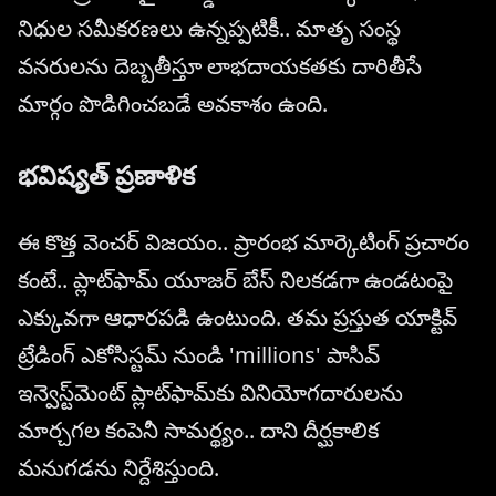
నిధుల సమీకరణలు ఉన్నప్పటికీ.. మాతృ సంస్థ
వనరులను దెబ్బతీస్తూ లాభదాయకతకు దారితీసే
మార్గం పొడిగించబడే అవకాశం ఉంది.
భవిష్యత్ ప్రణాళిక
ఈ కొత్త వెంచర్ విజయం.. ప్రారంభ మార్కెటింగ్ ప్రచారం
కంటే.. ప్లాట్‌ఫామ్ యూజర్ బేస్ నిలకడగా ఉండటంపై
ఎక్కువగా ఆధారపడి ఉంటుంది. తమ ప్రస్తుత యాక్టివ్
ట్రేడింగ్ ఎకోసిస్టమ్ నుండి 'millions' పాసివ్
ఇన్వెస్ట్‌మెంట్ ప్లాట్‌ఫామ్‌కు వినియోగదారులను
మార్చగల కంపెనీ సామర్థ్యం.. దాని దీర్ఘకాలిక
మనుగడను నిర్దేశిస్తుంది.