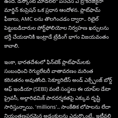
ఉంది. డిస్కౌంట్ మోడల్‌లో పనిచేసే ఏ బ్రోకరేజీకైనా
మార్జిన్ కంప్రెషన్ ఒక ప్రధాన ఆందోళన. ప్లాట్‌ఫామ్
ఫీజులు, AMC లను తొలగించడం ద్వారా.. రిటైల్
పెట్టుబడిదారుల పోర్ట్‌ఫోలియోల నిర్వహణ ఖర్చులను
భర్తీ చేయడానికి ఇంట్రాడే ట్రేడింగ్ భాగం విజయవంతం
కావాలి.
ఇంకా, భారతదేశంలో ఫిన్‌టెక్ ప్లాట్‌ఫామ్‌లకు
సంబంధించి రెగ్యులేటరీ వాతావరణం మరింత
కఠినతరం అవుతోంది. సెక్యూరిటీస్ అండ్ ఎక్స్ఛేంజ్ బోర్డ్
ఆఫ్ ఇండియా (SEBI) వంటి సంస్థలు ఈ యాప్‌ల డేటా
ప్రైవసీ, అల్గారిథమిక్ పారదర్శకతపై ఎక్కువ దృష్టి
సారిస్తున్నాయి. 'millions'.. సాంకేతిక లోపాలను లేదా
నియంత్రణపరమైన అడ్డంకులను ఎదుర్కొంటే.. ఇటీవలి