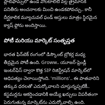
ప్లాట్‌ఫామ్స్‌లో ఉండే వోలటాలిటీ వల్ల త్రైమాసిక
పనితీరు అంచనాలకు మించి ఉండకపోవచ్చు.. కానీ
దీర్ఘకాలిక మ్యూచువల్ ఫండ్ ఆస్తులు మాత్రం స్థిరమైన
క్యాష్ ఫ్లోను అందిస్తాయి.
పోటీ మరియు మార్కెట్ సంతృప్తత
భారత ఫిన్‌టెక్ రంగంలో డిస్కౌంట్ బ్రోకర్ల మధ్య
తీవ్రమైన పోటీ ఉంది. Groww.. యూజర్-ఫ్రెండ్లీ
ఇంటర్‌ఫేస్ ద్వారా కొత్త SIP రిజిస్ట్రేషన్ మార్కెట్‌లో
ఆధిపత్యం చెలాయిస్తోంది. 'millions'.. ఈ పాతవారిని
తక్కువ ధరలతో ఎదుర్కోవాలని చూస్తున్నప్పటికీ..
కస్టమర్లను ఆకర్షించడానికి అయ్యే ఖర్చులు విపరీతంగా
పెరుగుతున్న మార్కెట్‌ను ఎదుర్కోవాల్సి ఉంది.