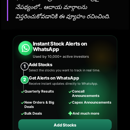
నేపథ్యంలో.. ఆదాయ మార్గాలను
విస్తరించుకోవడానికి ఈ వ్యూహం రచించింది.
Instant Stock Alerts on
WhatsApp
Used by 10,000+ active investors
Add Stocks
1
Select the stocks you want to track in real time.
Get Alerts on WhatsApp
2
Receive instant updates directly to WhatsApp.
✓
✓
Quarterly Results
Concall
Announcements
✓
✓
New Orders & Big
Capex Announcements
Deals
✓
✦
Bulk Deals
And much more
Add Stocks