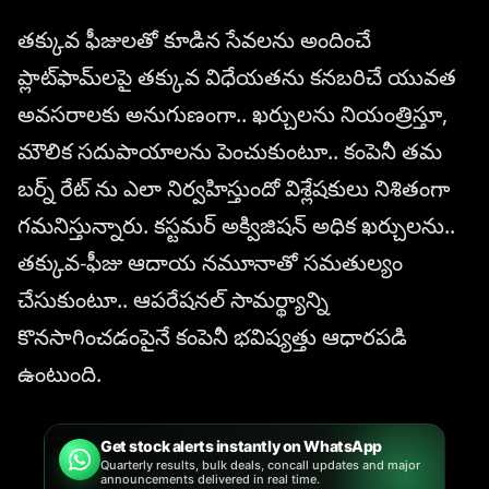
తక్కువ ఫీజులతో కూడిన సేవలను అందించే
ప్లాట్‌ఫామ్‌లపై తక్కువ విధేయతను కనబరిచే యువత
అవసరాలకు అనుగుణంగా.. ఖర్చులను నియంత్రిస్తూ,
మౌలిక సదుపాయాలను పెంచుకుంటూ.. కంపెనీ తమ
బర్న్ రేట్ ను ఎలా నిర్వహిస్తుందో విశ్లేషకులు నిశితంగా
గమనిస్తున్నారు. కస్టమర్ అక్విజిషన్ అధిక ఖర్చులను..
తక్కువ-ఫీజు ఆదాయ నమూనాతో సమతుల్యం
చేసుకుంటూ.. ఆపరేషనల్ సామర్థ్యాన్ని
కొనసాగించడంపైనే కంపెనీ భవిష్యత్తు ఆధారపడి
ఉంటుంది.
Get stock alerts instantly on WhatsApp
Quarterly results, bulk deals, concall updates and major
announcements delivered in real time.