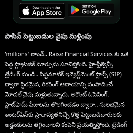
పాసివ్ పెట్టుబడుల వైపు మళ్లింపు
'millions' లాంచ్.. Raise Financial Services కు ఒక
పెద్ద స్ట్రాటజిక్ మార్పును సూచిస్తోంది. హై-ఫ్రీక్వెన్సీ
ట్రేడింగ్ నుండి.. సిస్టమాటిక్ ఇన్వెస్ట్‌మెంట్ ప్లాన్స్ (SIP)
ద్వారా స్థిరమైన, రికరింగ్ ఆదాయాన్ని సంపాదించే
మోడల్ వైపు మళ్లుతున్నారు. అకౌంట్ ఓపెనింగ్,
ప్లాట్‌ఫామ్ ఫీజులను తొలగించడం ద్వారా.. సులభమైన
ఇంటర్‌ఫేస్‌కు ప్రాధాన్యతనిచ్చే కొత్త పెట్టుబడిదారులకు
అడ్డంకులను తగ్గించాలని కంపెనీ ప్రయత్నిస్తోంది. ట్రేడింగ్