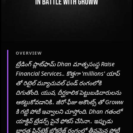
OVERVIEW
ట్రేడింగ్ ప్లాట్‌ఫామ్ Dhan మాతృసంస్థ Raise
Financial Services.. కొత్తగా 'millions' యాప్
తో రిటైల్ మ్యూచువల్ ఫండ్ రంగంలోకి
దిగుతోంది. యువ, దీర్ఘకాలిక పెట్టుబడిదారులను
ఆకట్టుకోవడానికి.. జీరో-ఫీజు అకౌంట్స్ తో Groww
కి గట్టి పోటీ ఇవ్వాలని చూస్తోంది. Dhan గతంలో
యాక్టివ్ ట్రేడర్స్ పైనే ఫోకస్ చేసినా.. ఇప్పుడు
భారత ఫిన్‌టెక్ బ్రోకరేజ్ రంగంలో తీవ్రమైన పోటీ