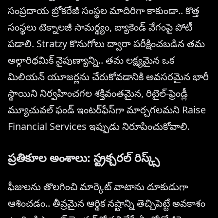
సంప్రదాయ బ్రోకరేజీ సంస్థల మాదిరిగా కాకుండా.. కొత్త
సంస్థలు టెక్నాలజీ సామర్థ్యం, బ్యాకెండ్ వేగంపై పోటీ
పడాలి. Stratzy కొనుగోలు ద్వారా పరీక్షించబడిన తమ
అల్గారిథమిక్ నైపుణ్యాన్ని.. తమ లక్ష్యమైన ఒక
మిలియన్ యూజర్లను చేరుకోవడానికి అవసరమైన భారీ
స్థాయిని నిర్వహించగల శక్తివంతమైన, రిటైల్-ఫ్రెండ్లీ
మ్యూచువల్ ఫండ్ ఇంటర్‌ఫేస్‌గా మార్చగలమని Raise
Financial Services ఇప్పుడు నిరూపించుకోవాలి.
ప్రతికూల అంశాలు: స్ట్రక్చరల్ రిస్క్స్
ఫీజులను తొలగించి మార్కెట్ వాటాను దూకుడుగా
ఆశించడం.. తీవ్రమైన ఆర్థిక నష్టాన్ని తెచ్చిపెట్టే అవకాశం