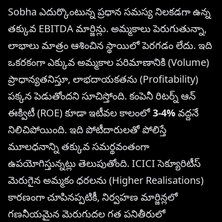
Sobha ఎదుర్కొంటున్న ప్రధాన సమస్య నిలకడగా ఉన్న
తక్కువ EBITDA మార్జిన్లు. అమ్మకాలు పెరుగుతున్నా,
లాభాలు మాత్రం ఆశించిన స్థాయిలో పెరగడం లేదు. ఇది
ఒకరకంగా ఎక్కువ అమ్మకాల పరిమాణానికి (Volume)
ప్రాధాన్యతనిస్తూ, లాభదాయకతను (Profitability)
పక్కన పెడుతోందని సూచిస్తోంది. కంపెనీ రిటర్న్ ఆన్
ఈక్విటీ (ROE) కూడా ఇటీవల కాలంలో
3-4%
వద్దనే
నిలిచిపోయింది. ఇది పోటీదారులతో పోలిస్తే
మూలధనాన్ని తక్కువ సమర్థవంతంగా
ఉపయోగిస్తున్నట్లు తెలుపుతోంది. ICICI సెక్యూరిటీస్
మెరుగైన అమ్మకం ధరలను (Higher Realisations)
కారణంగా చూపినప్పటికీ, నిర్వహణ మార్జిన్లలో
గణనీయమైన మెరుగుదల గత పనితీరులో