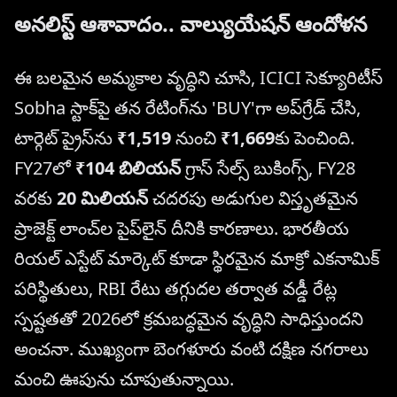
అనలిస్ట్ ఆశావాదం.. వాల్యుయేషన్ ఆందోళన
ఈ బలమైన అమ్మకాల వృద్ధిని చూసి, ICICI సెక్యూరిటీస్
Sobha స్టాక్‌పై తన రేటింగ్‌ను 'BUY'గా అప్‌గ్రేడ్ చేసి,
టార్గెట్ ప్రైస్‌ను
₹1,519
నుంచి
₹1,669
కు పెంచింది.
FY27లో
₹104 బిలియన్
గ్రాస్ సేల్స్ బుకింగ్స్, FY28
వరకు
20 మిలియన్
చదరపు అడుగుల విస్తృతమైన
ప్రాజెక్ట్ లాంచ్‌ల పైప్‌లైన్ దీనికి కారణాలు. భారతీయ
రియల్ ఎస్టేట్ మార్కెట్ కూడా స్థిరమైన మాక్రో ఎకనామిక్
పరిస్థితులు, RBI రేటు తగ్గుదల తర్వాత వడ్డీ రేట్ల
స్పష్టతతో 2026లో క్రమబద్ధమైన వృద్ధిని సాధిస్తుందని
అంచనా. ముఖ్యంగా బెంగళూరు వంటి దక్షిణ నగరాలు
మంచి ఊపును చూపుతున్నాయి.