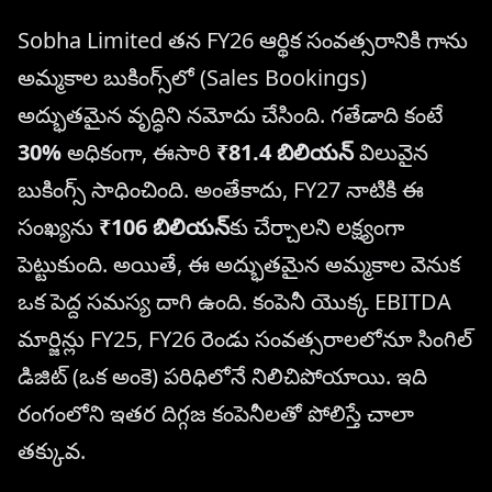
Sobha Limited తన FY26 ఆర్థిక సంవత్సరానికి గాను
అమ్మకాల బుకింగ్స్‌లో (Sales Bookings)
అద్భుతమైన వృద్ధిని నమోదు చేసింది. గతేడాది కంటే
30%
అధికంగా, ఈసారి
₹81.4 బిలియన్
విలువైన
బుకింగ్స్ సాధించింది. అంతేకాదు, FY27 నాటికి ఈ
సంఖ్యను
₹106 బిలియన్
కు చేర్చాలని లక్ష్యంగా
పెట్టుకుంది. అయితే, ఈ అద్భుతమైన అమ్మకాల వెనుక
ఒక పెద్ద సమస్య దాగి ఉంది. కంపెనీ యొక్క EBITDA
మార్జిన్లు FY25, FY26 రెండు సంవత్సరాలలోనూ సింగిల్
డిజిట్ (ఒక అంకె) పరిధిలోనే నిలిచిపోయాయి. ఇది
రంగంలోని ఇతర దిగ్గజ కంపెనీలతో పోలిస్తే చాలా
తక్కువ.