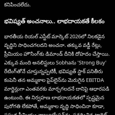
కనిపించలేదు.
భవిష్యత్ అంచనాలు.. లాభదాయకతే కీలకం
భారతీయ రియల్ ఎస్టేట్ మార్కెట్ 2026లో నిలకడైన
వృద్ధిని సాధించగలదని అంచనా. తక్కువ వడ్డీ రేట్లు,
ప్రీమియం హౌసింగ్‌కు డిమాండ్ దీనికి దోహదం చేస్తాయి.
ఎక్కువ మంది అనలిస్టులు Sobhaను 'Strong Buy'
రేటింగ్‌తోనే చూస్తున్నప్పటికీ, భవిష్యత్ స్టాక్ పనితీరు
కంపెనీ తన అమ్మకాల పైప్‌లైన్‌ను మెరుగైన EBITDA
మార్జిన్లుగా ఎంతవరకు మార్చగలదనే దానిపై ఆధారపడి
ఉంటుంది. ఈ నిర్వహణ లాభదాయకతలో స్పష్టమైన
పురోగతి లేకపోతే, అమ్మకాల వృద్ధి సాధించినా కూడా,
ప్రస్తుత ప్రీమియం వాల్యుయేషన్‌ను, సవరించిన టార్గెట్