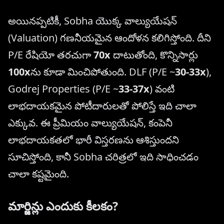
అయినప్పటికీ, Sobha యొక్క వాల్యుయేషన్
(Valuation) గణనీయమైన ఆందోళన కలిగిస్తోంది. దీని
P/E రేషియో తరచుగా
70x
దాటుతోంది, కొన్నిసార్లు
100x
ను కూడా మించిపోతుంది. DLF (P/E ~
30-33x
),
Godrej Properties (P/E ~
33-37x
) వంటి
లాభదాయకమైన పోటీదారులతో పోలిస్తే ఇది చాలా
ఎక్కువ. ఈ ప్రీమియం వాల్యుయేషన్, కంపెనీ
లాభదాయకతలో భారీ విస్తరణను ఆశిస్తుందని
సూచిస్తోంది, కానీ Sobha చరిత్రలో ఇది సాధించడం
చాలా కష్టమైంది.
మార్జిన్లు ఎందుకు కీలకం?