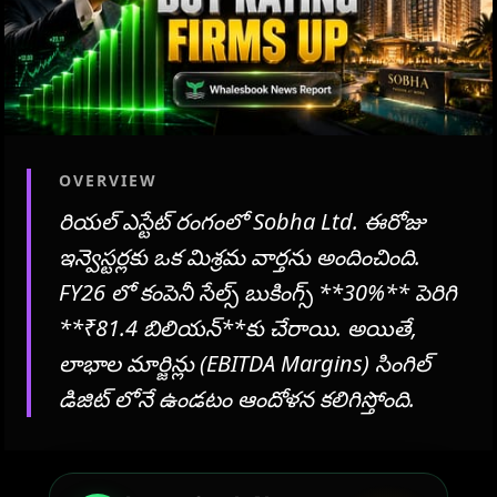
OVERVIEW
రియల్ ఎస్టేట్ రంగంలో Sobha Ltd. ఈరోజు
ఇన్వెస్టర్లకు ఒక మిశ్రమ వార్తను అందించింది.
FY26 లో కంపెనీ సేల్స్ బుకింగ్స్ **30%** పెరిగి
**₹81.4 బిలియన్**కు చేరాయి. అయితే,
లాభాల మార్జిన్లు (EBITDA Margins) సింగిల్
డిజిట్ లోనే ఉండటం ఆందోళన కలిగిస్తోంది.