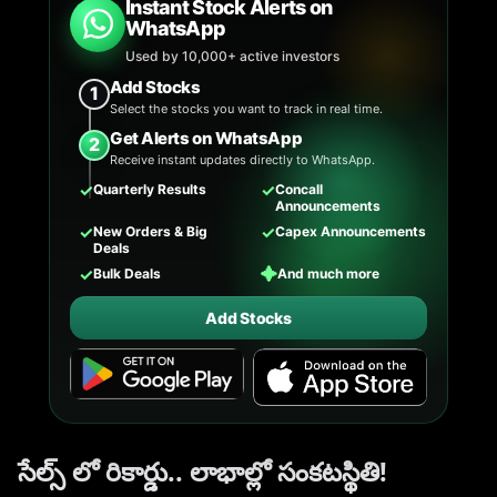
Instant Stock Alerts on
WhatsApp
Used by 10,000+ active investors
Add Stocks
1
Select the stocks you want to track in real time.
Get Alerts on WhatsApp
2
Receive instant updates directly to WhatsApp.
✓
✓
Quarterly Results
Concall
Announcements
✓
✓
New Orders & Big
Capex Announcements
Deals
✓
✦
Bulk Deals
And much more
Add Stocks
సేల్స్ లో రికార్డు.. లాభాల్లో సంకటస్థితి!