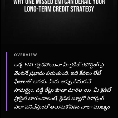
OVERVIEW
ఒక్క EMI కట్టకపోయినా మీ క్రెడిట్ రిపోర్టింగ్ పై
వెంటనే ప్రభావం పడుతుంది. ఇది కేవలం లేట్
ఫీజులతో ఆగదు. మీరు అప్పు తీసుకునే
సామర్థ్యం, వడ్డీ రేట్లు కూడా మారతాయి. మీ క్రెడిట్
ప్రొఫైల్ బాగుండాలంటే, క్రెడిట్ బ్యూరో రిపోర్టింగ్
ఎలా పనిచేస్తుందో తెలుసుకోవడం చాలా ముఖ్యం.