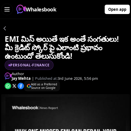
Whalesbook
Open app
EMI మిస్ అయితే ఇక అంతే సంగతులు!
మీ క్రెడిట్ స్కోర్ పై ఎలాంటి ప్రభావం
ఉంటుందో తెలుసుకోండి!
PERSONAL-FINANCE
Author
Jay Mehta
|
Published at:
3rd June 2026, 5:56 pm
Add as a Preferred
Source on Google