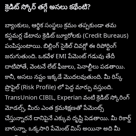
క్రెడిట్ స్కోర్ తగ్గే అసలు కథేంటి?
బ్యాంకులు, ఆర్థిక సంస్థలు క్రమం తప్పకుండా తమ
కస్టమర్ల డేటాను క్రెడిట్ బ్యూరోలకు (Credit Bureaus)
పంపిస్తుంటాయి. బిల్లింగ్ సైకిల్ చివర్లో ఈ రిపోర్టింగ్
జరుగుతుంది. ఒకవేళ EMI పేమెంట్ గడువు తేదీ
దాటిపోతే, వెంటనే లేట్ ఫీజులు, పెనాల్టీలు పడతాయి.
కానీ, అసలు నష్టం ఇక్కడే మొదలవుతుంది. మీ రిస్క్
ప్రొఫైల్ (Risk Profile) లో పెద్ద మార్పు వస్తుంది.
TransUnion CIBIL, Experian వంటి క్రెడిట్ స్కోరింగ్
మోడల్స్, మీరు ఎంత క్రమశిక్షణతో పేమెంట్స్
చేస్తున్నారనే దానిపైనే ఎక్కువ దృష్టి పెడతాయి. మీ రికార్డ్
బాగున్నా, ఒక్కసారి పేమెంట్ మిస్ అయినా అది మీ