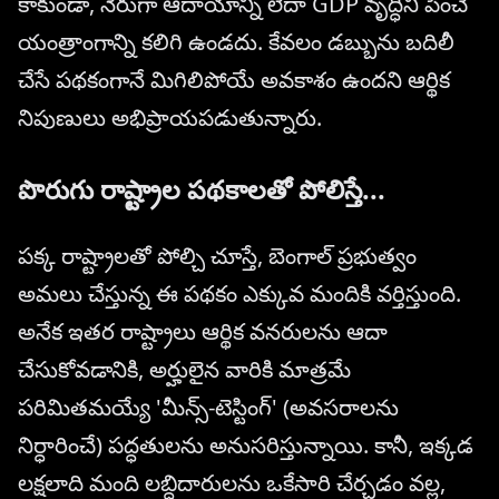
కాకుండా, నేరుగా ఆదాయాన్ని లేదా GDP వృద్ధిని పెంచే
యంత్రాంగాన్ని కలిగి ఉండదు. కేవలం డబ్బును బదిలీ
చేసే పథకంగానే మిగిలిపోయే అవకాశం ఉందని ఆర్థిక
నిపుణులు అభిప్రాయపడుతున్నారు.
పొరుగు రాష్ట్రాల పథకాలతో పోలిస్తే...
పక్క రాష్ట్రాలతో పోల్చి చూస్తే, బెంగాల్ ప్రభుత్వం
అమలు చేస్తున్న ఈ పథకం ఎక్కువ మందికి వర్తిస్తుంది.
అనేక ఇతర రాష్ట్రాలు ఆర్థిక వనరులను ఆదా
చేసుకోవడానికి, అర్హులైన వారికి మాత్రమే
పరిమితమయ్యే 'మీన్స్-టెస్టింగ్' (అవసరాలను
నిర్ధారించే) పద్ధతులను అనుసరిస్తున్నాయి. కానీ, ఇక్కడ
లక్షలాది మంది లబ్ధిదారులను ఒకేసారి చేర్చడం వల్ల,