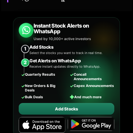
Instant Stock Alerts on
WhatsApp
Used by 10,000+ active investors
Add Stocks
1
Select the stocks you want to track in real time.
Get Alerts on WhatsApp
2
Receive instant updates directly to WhatsApp.
✓
✓
Quarterly Results
Concall
Announcements
✓
✓
New Orders & Big
Capex Announcements
Deals
✓
✦
Bulk Deals
And much more
Add Stocks