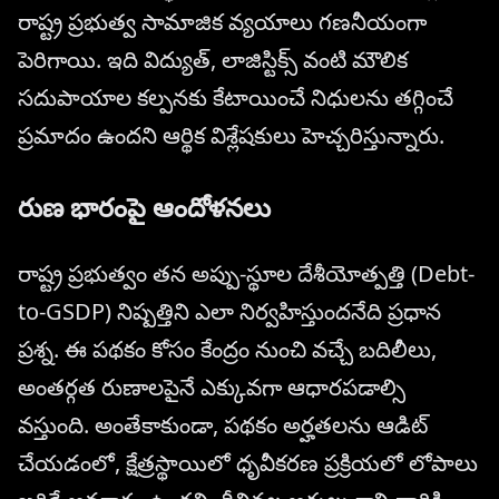
రాష్ట్ర ప్రభుత్వ సామాజిక వ్యయాలు గణనీయంగా
పెరిగాయి. ఇది విద్యుత్, లాజిస్టిక్స్ వంటి మౌలిక
సదుపాయాల కల్పనకు కేటాయించే నిధులను తగ్గించే
ప్రమాదం ఉందని ఆర్థిక విశ్లేషకులు హెచ్చరిస్తున్నారు.
రుణ భారంపై ఆందోళనలు
రాష్ట్ర ప్రభుత్వం తన అప్పు-స్థూల దేశీయోత్పత్తి (Debt-
to-GSDP) నిష్పత్తిని ఎలా నిర్వహిస్తుందనేది ప్రధాన
ప్రశ్న. ఈ పథకం కోసం కేంద్రం నుంచి వచ్చే బదిలీలు,
అంతర్గత రుణాలపైనే ఎక్కువగా ఆధారపడాల్సి
వస్తుంది. అంతేకాకుండా, పథకం అర్హతలను ఆడిట్
చేయడంలో, క్షేత్రస్థాయిలో ధృవీకరణ ప్రక్రియలో లోపాలు