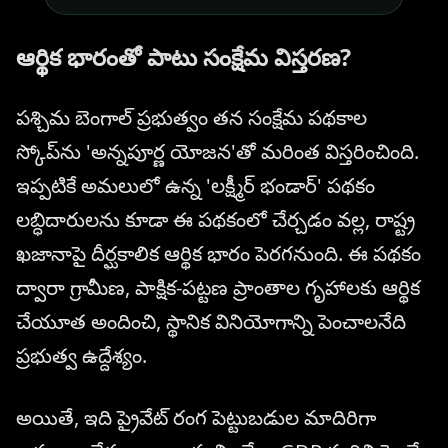
ఆర్థిక భారంతో పాటు సంక్షేమ విస్తరణ?
పశ్చిమ బెంగాల్ ప్రభుత్వం తన సంక్షేమ పథకాల
స్కోప్‌ను 'అన్నపూర్ణ యోజన'తో మరింత విస్తరించింది.
ఇప్పటికే అమలులో ఉన్న 'లక్ష్మీర్ భండార్' పథకం
లబ్ధిదారులను కూడా ఈ పథకంలో చేర్చడం వల్ల, రాష్ట్ర
ఖజానాపై దీర్ఘకాలిక ఆర్థిక భారం పెరగనుంది. ఈ పథకం
ద్వారా గ్రామీణ, పాక్షిక-పట్టణ ప్రాంతాల గృహాలకు ఆర్థిక
చేయూత అందించి, స్థానిక వినియోగాన్ని పెంచాలనేది
ప్రభుత్వ ఉద్దేశ్యం.
అయితే, ఇది ప్రైవేట్ రంగ పెట్టుబడుల మాదిరిగా