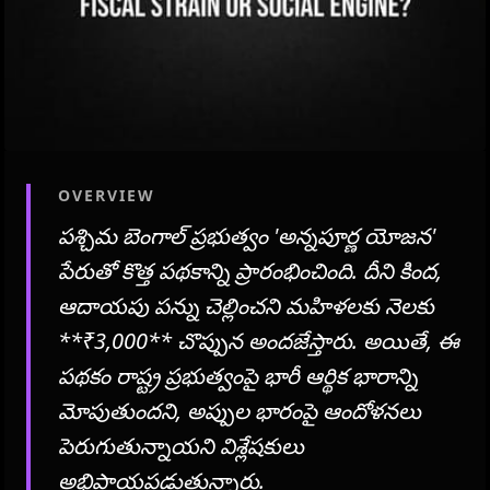
OVERVIEW
పశ్చిమ బెంగాల్ ప్రభుత్వం 'అన్నపూర్ణ యోజన'
పేరుతో కొత్త పథకాన్ని ప్రారంభించింది. దీని కింద,
ఆదాయపు పన్ను చెల్లించని మహిళలకు నెలకు
**₹3,000** చొప్పున అందజేస్తారు. అయితే, ఈ
పథకం రాష్ట్ర ప్రభుత్వంపై భారీ ఆర్థిక భారాన్ని
మోపుతుందని, అప్పుల భారంపై ఆందోళనలు
పెరుగుతున్నాయని విశ్లేషకులు
అభిప్రాయపడుతున్నారు.