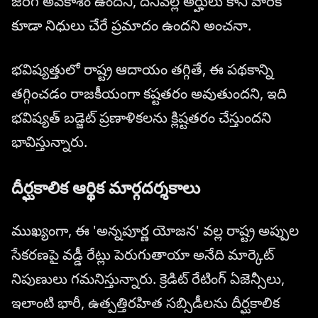
జరిగే అవకాశం ఉందని, దీనివల్ల అర్హులు కాని వారికి
కూడా నిధులు చేరే ప్రమాదం ఉందని అంచనా.
భవిష్యత్తులో రాష్ట్ర ఆదాయం తగ్గితే, ఈ పథకాన్ని
తగ్గించడం రాజకీయంగా కష్టతరం అవుతుందని, ఇది
భవిష్యత్ బడ్జెట్ ప్రణాళికలను క్లిష్టతరం చేస్తుందని
భావిస్తున్నారు.
దీర్ఘకాలిక ఆర్థిక మార్గదర్శకాలు
ముఖ్యంగా, ఈ 'అన్నపూర్ణ యోజన' వల్ల రాష్ట్ర అప్పుల
సేకరణపై వడ్డీ రేట్లు పెరుగుతాయా అనేది మార్కెట్
నిపుణులు గమనిస్తున్నారు. క్రెడిట్ రేటింగ్ ఏజెన్సీలు,
ఇలాంటి భారీ, ఉత్పత్తిరహిత సబ్సిడీలను దీర్ఘకాలిక