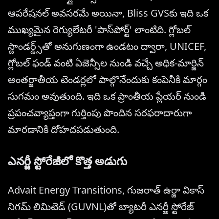
ఆపరేషనల్ అవసరమే అయినా, Bliss GVSకు ఇది ఒక
ముఖ్యమైన రెగ్యులేటరీ 'పాస్‌పోర్ట్' లాంటిది. గ్లోబల్
స్టాండర్డ్స్‌తో అనుగుణంగా ఉండటం ద్వారా, UNICEF,
గ్లోబల్ ఫండ్ వంటి ఏజెన్సీల నుండి వచ్చే అధిక-మార్జిన్
అంతర్జాతీయ టెండర్లలో పాల్గొనేందుకు కంపెనీకి మార్గం
సుగమం అవుతుంది. ఇది ఒక ప్రాంతీయ ప్లేయర్ నుండి
ప్రపంచవ్యాప్తంగా గుర్తింపు పొందిన సరఫరాదారుగా
మారడానికి దోహదపడుతుంది.
ఎనర్జీ స్టోరేజీలో కొత్త అడుగు
Advait Energy Transitions, గుజరాత్ ఉర్జా వికాస్
నిగమ్ లిమిటెడ్ (GUVNL)తో బ్యాటరీ ఎనర్జీ స్టోరేజ్