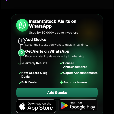
Instant Stock Alerts on
WhatsApp
Used by 10,000+ active investors
Add Stocks
1
Select the stocks you want to track in real time.
Get Alerts on WhatsApp
2
Receive instant updates directly to WhatsApp.
✓
✓
Quarterly Results
Concall
Announcements
✓
✓
New Orders & Big
Capex Announcements
Deals
✓
✦
Bulk Deals
And much more
Add Stocks