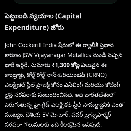
పెట్టుబడి వ్యయాల (Capital
Expenditure) జోరు
John Cockerill India షేరులో ఈ ర్యాలీకి ప్రధాన
కారణం JSW Vijayanagar Metallics నుండి వచ్చిన
భారీ ఆర్డరే. సుమారు
₹1,300 కోట్ల
విలువైన ఈ
కాంట్రాక్టు, కోల్డ్ రోల్డ్ నాన్-ఓరియెంటెడ్ (CRNO)
ఎలక్ట్రికల్ స్టీల్ ప్రాజెక్ట్ కోసం ఎనీలింగ్ మరియు కోటింగ్
లైన్ల సరఫరాకు సంబంధించినది. ఇది భారతదేశంలో
పెరుగుతున్న హై-గ్రేడ్ ఎలక్ట్రికల్ స్టీల్ సామర్థ్యానికి ఎంతో
ముఖ్యం. దేశీయ EV మోటార్, పవర్ ట్రాన్స్‌ఫార్మర్
సరఫరా గొలుసులకు ఇది కీలకమైన ఇన్‌పుట్.