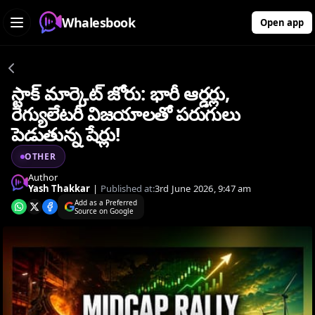
Whalesbook
Open app
స్టాక్ మార్కెట్ జోరు: భారీ ఆర్డర్లు,
రెగ్యులేటరీ విజయాలతో పరుగులు
పెడుతున్న షేర్లు!
OTHER
Author
Yash Thakkar
|
Published at:
3rd June 2026, 9:47 am
Add as a Preferred
Source on Google