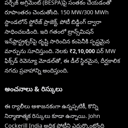
పర్చేజ్ అగ్రిమెంట్ (BESPA)పై సంతకం చేయడంతో
రూపాంతరం చెందుతోంది. 150 MW/300 MWh
స్టాండలోన్ స్టోరేజ్ ప్రాజెక్ట్, పోటీ బిడ్డింగ్ ద్వారా
సాధించబడింది. ఇది గతంలో ట్రాన్స్‌మిషన్
ఇన్‌ఫ్రాస్ట్రక్చర్‌పై దృష్టి సారించిన కంపెనీకి స్పష్టమైన
మార్పును సూచిస్తుంది. నెలకు
₹2,10,000
పర్ MW
ఫిక్స్‌డ్ రెవెన్యూ మోడల్‌తో, ఈ డీల్ స్థిరమైన, దీర్ఘకాలిక
నగదు ప్రవాహాన్ని అందిస్తుంది.
అంచనాలు & రిస్కులు
ఈ ర్యాలీలు ఆశాజనకంగా ఉన్నప్పటికీ, కొన్ని
నిర్మాణాత్మక రిస్కులు కూడా ఉన్నాయి. John
Cockerill India అధిక పోటీని ఎదుర్కొంటోంది