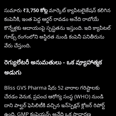
సుమారు
₹3,750 కోట్ల
మార్కెట్ క్యాపిటలైజేషన్ కలిగిన
కంపెనీకి, ఇంత పెద్ద ఆర్డర్ రావడం అనేది రాబోయే
కొన్నేళ్లకు ఆదాయంపై స్పష్టతను ఇస్తుంది. ఇది క్యాపిటల్
గూడ్స్ రంగంలోని అస్థిరత నుండి కంపెనీ పనితీరును
వేరు చేస్తుంది.
రెగ్యులేటరీ అనుమతులు - ఒక వ్యూహాత్మక
అడుగు
Bliss GVS Pharma షేరు 52 వారాల గరిష్టాలకు
చేరడం వెనుక, ప్రపంచ ఆరోగ్య సంస్థ (WHO) నుండి
దాని పాల్ఘర్ ఫెసిలిటీకి వచ్చిన ఇన్‌స్పెక్షన్ క్లోజర్ రిపోర్ట్
ఉంది. GMP కంప్లైయన్స్ అనేది ఒక సాధారణ