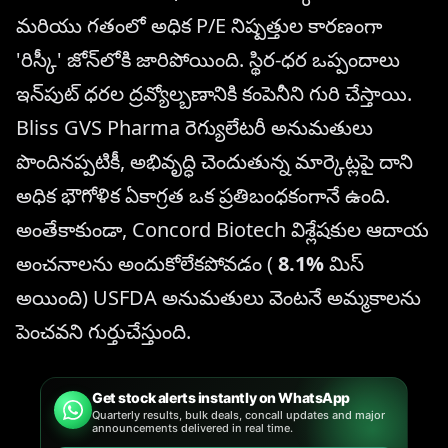
మరియు గతంలో అధిక P/E నిష్పత్తుల కారణంగా
'రిస్కీ' జోన్‌లోకి జారిపోయింది. స్థిర-ధర ఒప్పందాలు
ఇన్‌పుట్ ధరల ద్రవ్యోల్బణానికి కంపెనీని గురి చేస్తాయి.
Bliss GVS Pharma రెగ్యులేటరీ అనుమతులు
పొందినప్పటికీ, అభివృద్ధి చెందుతున్న మార్కెట్లపై దాని
అధిక భౌగోళిక ఏకాగ్రత ఒక ప్రతిబంధకంగానే ఉంది.
అంతేకాకుండా, Concord Biotech విశ్లేషకుల ఆదాయ
అంచనాలను అందుకోలేకపోవడం (
8.1%
మిస్
అయింది) USFDA అనుమతులు వెంటనే అమ్మకాలను
పెంచవని గుర్తుచేస్తుంది.
Get stock alerts instantly on WhatsApp
Quarterly results, bulk deals, concall updates and major
announcements delivered in real time.