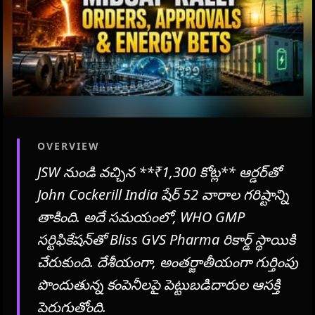
OVERVIEW
JSW నుండి వచ్చిన **₹1,300 కోట్ల** ఆర్డర్‌తో
John Cockerill India షేర్ 52 వారాల గరిష్టాన్ని
తాకింది. అదే సమయంలో, WHO GMP
సర్టిఫికేషన్‌తో Bliss GVS Pharma రికార్డ్ స్థాయికి
చేరుకుంది. దేశీయంగా, అంతర్జాతీయంగా గుర్తింపు
పొందుతున్న కంపెనీలపై పెట్టుబడిదారుల ఆసక్తి
పెరుగుతోంది.