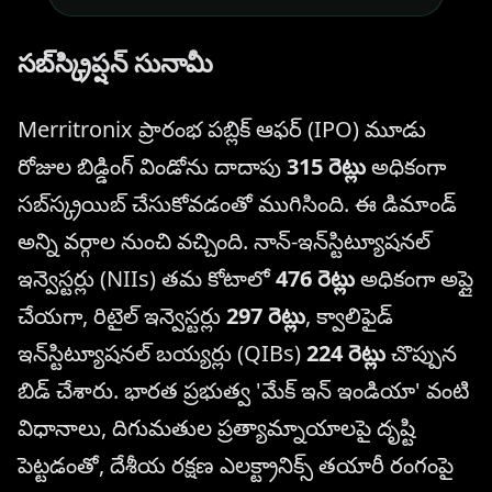
సబ్‌స్క్రిప్షన్ సునామీ
Merritronix ప్రారంభ పబ్లిక్ ఆఫర్ (IPO) మూడు
రోజుల బిడ్డింగ్ విండోను దాదాపు
315 రెట్లు
అధికంగా
సబ్‌స్క్రయిబ్ చేసుకోవడంతో ముగిసింది. ఈ డిమాండ్
అన్ని వర్గాల నుంచి వచ్చింది. నాన్-ఇన్‌స్టిట్యూషనల్
ఇన్వెస్టర్లు (NIIs) తమ కోటాలో
476 రెట్లు
అధికంగా అప్లై
చేయగా, రిటైల్ ఇన్వెస్టర్లు
297 రెట్లు
, క్వాలిఫైడ్
ఇన్‌స్టిట్యూషనల్ బయ్యర్లు (QIBs)
224 రెట్లు
చొప్పున
బిడ్ చేశారు. భారత ప్రభుత్వ 'మేక్ ఇన్ ఇండియా' వంటి
విధానాలు, దిగుమతుల ప్రత్యామ్నాయాలపై దృష్టి
పెట్టడంతో, దేశీయ రక్షణ ఎలక్ట్రానిక్స్ తయారీ రంగంపై