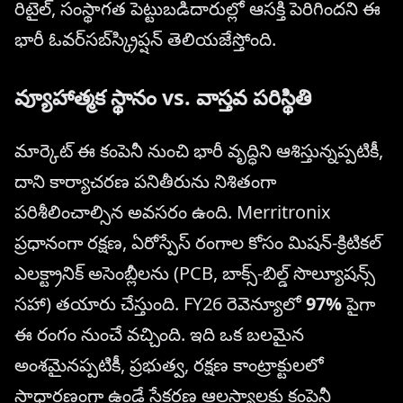
రిటైల్, సంస్థాగత పెట్టుబడిదారుల్లో ఆసక్తి పెరిగిందని ఈ
భారీ ఓవర్‌సబ్‌స్క్రిప్షన్ తెలియజేస్తోంది.
వ్యూహాత్మక స్థానం vs. వాస్తవ పరిస్థితి
మార్కెట్ ఈ కంపెనీ నుంచి భారీ వృద్ధిని ఆశిస్తున్నప్పటికీ,
దాని కార్యాచరణ పనితీరును నిశితంగా
పరిశీలించాల్సిన అవసరం ఉంది. Merritronix
ప్రధానంగా రక్షణ, ఏరోస్పేస్ రంగాల కోసం మిషన్-క్రిటికల్
ఎలక్ట్రానిక్ అసెంబ్లీలను (PCB, బాక్స్-బిల్డ్ సొల్యూషన్స్
సహా) తయారు చేస్తుంది. FY26 రెవెన్యూలో
97%
పైగా
ఈ రంగం నుంచే వచ్చింది. ఇది ఒక బలమైన
అంశమైనప్పటికీ, ప్రభుత్వ, రక్షణ కాంట్రాక్టులలో
సాధారణంగా ఉండే సేకరణ ఆలస్యాలకు కంపెనీ