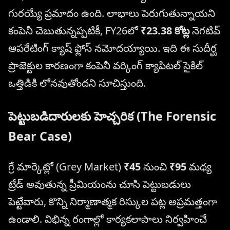
గురయ్యే ప్రమాదం ఉంది. లాభాలు పెరుగుతున్నాయని
కంపెనీ చెబుతున్నప్పటికీ, FY26లో
₹23.38 కోట్ల
నెగటివ్
ఆపరేటింగ్ క్యాష్ ఫ్లోస్ నమోదయ్యాయి. ఇది ఈ సుదీర్ఘ
ప్రాజెక్టుల కారణంగా కంపెనీ వర్కింగ్ క్యాపిటల్ సైకిల్
ఒత్తిడికి లోనవుతోందని సూచిస్తుంది.
పెట్టుబడిదారులకు హెచ్చరిక (The Forensic
Bear Case)
గ్రే మార్కెట్లో (Grey Market)
₹45
నుంచి
₹95
మధ్య
ట్రేడ్ అవుతున్న ప్రీమియంను చూసి పెట్టుబడులు
పెట్టేవారు, కొన్ని నిర్మాణాత్మక రిస్కుల పట్ల అప్రమత్తంగా
ఉండాలి. విభిన్న రంగాల్లో కార్యకలాపాలు నిర్వహించే