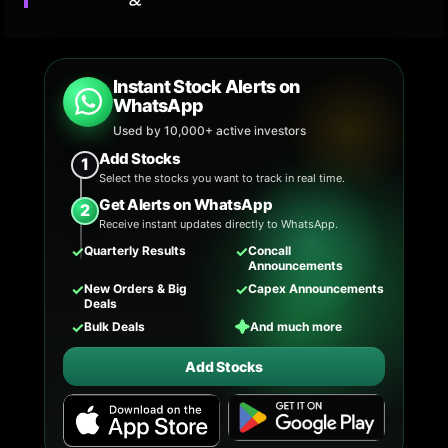
Instant Stock Alerts on
WhatsApp
Used by 10,000+ active investors
Add Stocks
1
Select the stocks you want to track in real time.
Get Alerts on WhatsApp
2
Receive instant updates directly to WhatsApp.
✓
✓
Quarterly Results
Concall
Announcements
✓
✓
New Orders & Big
Capex Announcements
Deals
✓
✦
Bulk Deals
And much more
Add Stocks