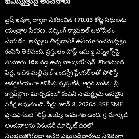
భవిష్యత్తుపై అంచనాలు
ఫ్రెష్ ఇష్యూ ద్వారా సేకరించిన
₹70.03 కోట్ల
నిధులను
యంత్రాల సేకరణ, వర్కింగ్ క్యాపిటల్ బలోపేతం
చేయడం, అప్పులు తీర్చడానికి ఉపయోగించనున్నట్లు
కంపెనీ తెలిపింది. ప్రస్తుతం పోస్ట్-ఇష్యూ ఎర్నింగ్స్‌పై
సుమారు
16x
వద్ద ఉన్న వాల్యుయేషన్, కొంతమంది
పెద్ద, అధిక-మల్టిపుల్ ఇండస్ట్రీ ప్లేయర్‌లతో పోలిస్తే
ఆకర్షణీయంగా కనిపిస్తున్నప్పటికీ, ఆర్డర్ బుక్‌ను ఫ్రీ
క్యాష్‌ఫ్లోగా మార్చడంలో కంపెనీ సామర్థ్యమే అసలైన
పరీక్ష అవుతుంది. షేర్లు జూన్ 8, 2026న BSE SME
ప్లాట్‌ఫామ్‌లో లిస్ట్ అయ్యే అవకాశం ఉంది. గ్రే మార్కెట్
అంచనాలను సెకండరీ మార్కెట్ ధరలో
నిలబెట్టుకోగలదా అనేది పెట్టుబడిదారులు నిశితంగా