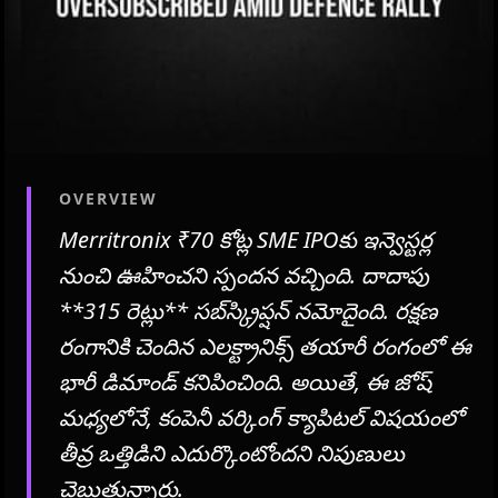
OVERVIEW
Merritronix ₹70 కోట్ల SME IPOకు ఇన్వెస్టర్ల
నుంచి ఊహించని స్పందన వచ్చింది. దాదాపు
**315 రెట్లు** సబ్‌స్క్రిప్షన్ నమోదైంది. రక్షణ
రంగానికి చెందిన ఎలక్ట్రానిక్స్ తయారీ రంగంలో ఈ
భారీ డిమాండ్ కనిపించింది. అయితే, ఈ జోష్
మధ్యలోనే, కంపెనీ వర్కింగ్ క్యాపిటల్ విషయంలో
తీవ్ర ఒత్తిడిని ఎదుర్కొంటోందని నిపుణులు
చెబుతున్నారు.