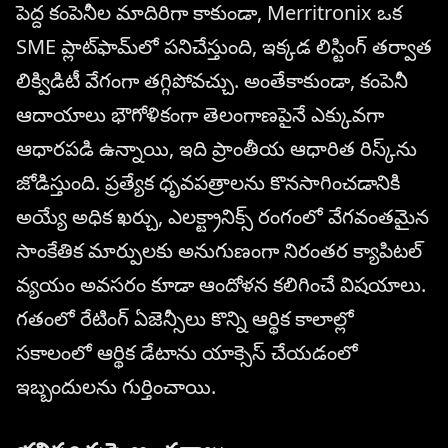
పెద్ద కంపెనీల మాదిరిగా కాకుండా, Merritronix ఒక
SME ప్లాట్‌ఫామ్‌లో పనిచేస్తుంది, ఇక్కడ లిస్టింగ్ తర్వాత
లిక్విడిటీ వేగంగా తగ్గిపోవచ్చు. అంతేకాకుండా, కంపెనీ
ఆదాయాలు భౌగోళికంగా తెలంగాణపైనే ఎక్కువగా
ఆధారపడి ఉన్నాయి, ఇది ప్రాంతీయ ఆధారిత రిస్క్‌ను
జోడిస్తుంది. ప్రత్యేక ధృవపత్రాలను కొనసాగించడానికి
అయ్యే అధిక ఖర్చు, ఎలక్ట్రానిక్స్ రంగంలో వేగవంతమైన
సాంకేతిక మార్పులకు అనుగుణంగా నిరంతర క్యాపిటల్
వ్యయం అవసరం కూడా ఆందోళన కలిగించే విషయాలు.
గతంలో రేటింగ్ ఏజెన్సీలు కొన్ని ఆర్థిక కాలాల్లో
సకాలంలో ఆర్థిక డేటాను యాక్సెస్ చేయడంలో
ఇబ్బందులను గుర్తించాయి.