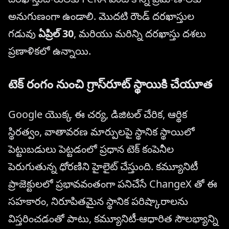
అనుగుణంగా ఉండాలి. మొదటి రౌండ్ దరఖాస్తుల
గడువు
ఏప్రిల్ 30
, మరియు మరిన్ని దరఖాస్తు దశలు
ప్రణాళికలో ఉన్నాయి.
టెక్ రంగం నుంచి గ్రాస్‌రూట్ స్థాయికి చేయూత
Google యొక్క ఈ చర్య, డిజిటల్ చేరిక, ఆర్థిక
స్థిరత్వం, వాతావరణ మార్పులపై స్థానిక స్థాయిలో
పెట్టుబడులు పెట్టడంలో ప్రధాన టెక్ కంపెనీల
పెరుగుతున్న ధోరణిని హైలైట్ చేస్తుంది. కమ్యూనిటీ
ప్రాజెక్టులలో ప్రభావవంతంగా పనిచేసే ChangeX తో ఈ
సహకారం, నిరూపితమైన స్థానిక పరిష్కారాలను
విస్తరించడంతో పాటు, కమ్యూనిటీ-ఆధారిత సౌలభ్యాన్ని