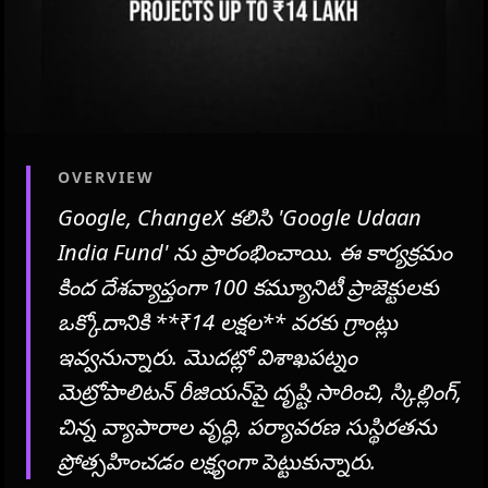
OVERVIEW
Google, ChangeX కలిసి 'Google Udaan
India Fund' ను ప్రారంభించాయి. ఈ కార్యక్రమం
కింద దేశవ్యాప్తంగా 100 కమ్యూనిటీ ప్రాజెక్టులకు
ఒక్కోదానికి **₹14 లక్షల** వరకు గ్రాంట్లు
ఇవ్వనున్నారు. మొదట్లో విశాఖపట్నం
మెట్రోపాలిటన్ రీజియన్‌పై దృష్టి సారించి, స్కిల్లింగ్,
చిన్న వ్యాపారాల వృద్ధి, పర్యావరణ సుస్థిరతను
ప్రోత్సహించడం లక్ష్యంగా పెట్టుకున్నారు.