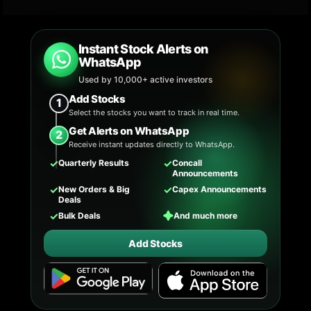
Instant Stock Alerts on
WhatsApp
Used by 10,000+ active investors
Add Stocks
1
Select the stocks you want to track in real time.
Get Alerts on WhatsApp
2
Receive instant updates directly to WhatsApp.
✓
✓
Quarterly Results
Concall
Announcements
✓
✓
New Orders & Big
Capex Announcements
Deals
✓
✦
Bulk Deals
And much more
Add Stocks