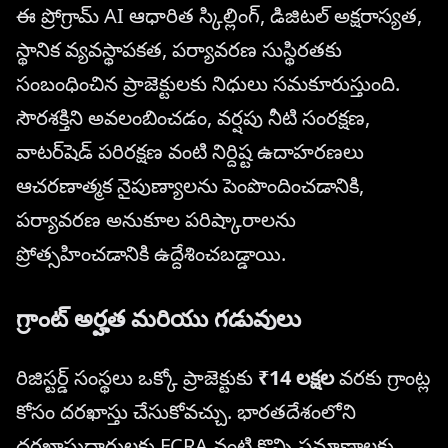
ఈ ప్రోగ్రామ్ AI ఆధారిత స్కిల్లింగ్, డిజిటల్ అక్షరాస్యత,
స్థానిక వ్యవస్థాపకత, పర్యావరణ సుస్థిరతకు
సంబంధించిన ప్రాజెక్టులకు నిధులు సమకూరుస్తుంది.
సౌరశక్తిని అవలంబించడం, వర్షపు నీటి సంరక్షణ,
వాటర్‌షెడ్ పరిరక్షణ వంటి నిర్దిష్ట ఉదాహరణలు
ఆచరణాత్మక నైపుణ్యాలను పెంపొందించడానికి,
పర్యావరణ అనుకూల పరిష్కారాలను
ప్రోత్సహించడానికి ఉద్దేశించబడ్డాయి.
గ్రాంట్ అర్హత మరియు గడువులు
రిజిస్టర్డ్ సంస్థలు ఒక్కో ప్రాజెక్టుకు
₹14 లక్షల
వరకు గ్రాంట్ల
కోసం దరఖాస్తు చేసుకోవచ్చు. భారతదేశంలోని
దరఖాస్తుదారులకు FCRA వంటి కొన్ని ప్రమాణాలకు