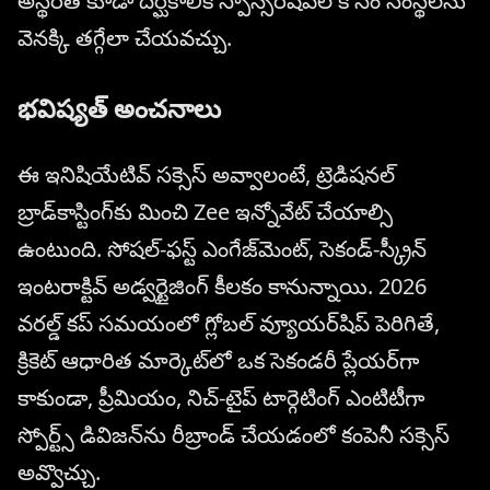
అస్థిరత కూడా దీర్ఘకాలిక స్పాన్సర్‌షిప్‌ల కోసం సంస్థలను
వెనక్కి తగ్గేలా చేయవచ్చు.
భవిష్యత్ అంచనాలు
ఈ ఇనిషియేటివ్ సక్సెస్ అవ్వాలంటే, ట్రెడిషనల్
బ్రాడ్‌కాస్టింగ్‌కు మించి Zee ఇన్నోవేట్ చేయాల్సి
ఉంటుంది. సోషల్-ఫస్ట్ ఎంగేజ్‌మెంట్, సెకండ్-స్క్రీన్
ఇంటరాక్టివ్ అడ్వర్టైజింగ్ కీలకం కానున్నాయి. 2026
వరల్డ్ కప్ సమయంలో గ్లోబల్ వ్యూయర్‌షిప్ పెరిగితే,
క్రికెట్ ఆధారిత మార్కెట్‌లో ఒక సెకండరీ ప్లేయర్‌గా
కాకుండా, ప్రీమియం, నిచ్-టైప్‌ టార్గెటింగ్ ఎంటిటీగా
స్పోర్ట్స్ డివిజన్‌ను రీబ్రాండ్ చేయడంలో కంపెనీ సక్సెస్
అవ్వొచ్చు.