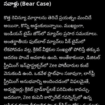
సవాళ్లు (Bear Case)
కొత్త రెవిన్యూ మార్గాలను తెరిచే ప్రయత్నం మంచిదే
అయినా, కొన్ని అడ్డంకులున్నాయి. ముఖ్యంగా,
ఇండియన్ టైమ్ జోన్‌లో మ్యాచ్‌ల ప్రసార సమయాలు.
అంతర్జాతీయ ఫుట్‌బాల్ మ్యాచ్‌లు పీక్ టైమ్‌లో
లేకపోవడం వల్ల, క్రికెట్ వీక్షకుల సంఖ్యతో పోలిస్తే తక్కువ
ఆదరణ పొందే అవకాశం ఉంది. అంతేకాకుండా, డిజిటల్
స్ట్రీమింగ్ ఇన్‌ఫ్రాస్ట్రక్చర్‌లో Zee పోటీదారుల కంటే
వెనుకబడి ఉంది. ఒకవేళ ప్లాట్‌ఫాం సజావుగా, లాగ్‌ఫ్రీ
స్ట్రీమింగ్ అనుభవాన్ని అందించడంలో విఫలమైతే,
అడ్వర్టైజర్లు క్రికెట్ బ్రాడ్‌కాస్ట్‌లకే పరిమితం కావచ్చు.
అదనంగా, Zee కంపెనీ కార్పొరేట్ గవర్నెన్స్‌లో ఉన్న