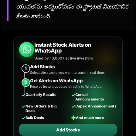
యువతను ఆకట్టుకోవడం ఈ స్ట్రాటజీ విజయానికి
కీలకం కానుంది.
Instant Stock Alerts on
WhatsApp
Used by 10,000+ active investors
Add Stocks
1
Select the stocks you want to track in real time.
Get Alerts on WhatsApp
2
Receive instant updates directly to WhatsApp.
✓
✓
Quarterly Results
Concall
Announcements
✓
✓
New Orders & Big
Capex Announcements
Deals
✓
✦
Bulk Deals
And much more
Add Stocks