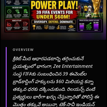
OVERVIEW
క్రికెట్ మీద ఆధారపడటాన్ని తగ్గించుకునే
ప్రయత్నంలో భాగంగా, Zee Entertainment
సంస్థ FIFAకు సంబంధించిన 39 ఈవెంట్‌ల
బ్రాడ్‌కాస్టింగ్ హక్కులను $60 మిలియన్ల కన్నా
తక్కువ ధరకు దక్కించుకుంది. రిలయన్స్ వంటి
ప్రత్యర్థులు భారీగా ఖర్చు చేస్తున్నారితో పోలిస్తే ఈ
మొత్తం తక్కువే అయినా, టెక్-సావీ ఇండియన్