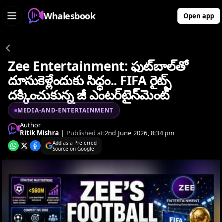
Whalesbook
Open app
Zee Entertainment: ఫుట్‌బాల్‌తో
దూసుకెళ్లేందుకు సిద్ధం.. FIFA రైట్స్
దక్కించుకున్న జీ ఎంటర్‌టైన్‌మెంట్
MEDIA-AND-ENTERTAINMENT
Author
Ritik Mishra
|
Published at:
2nd June 2026, 8:34 pm
Add as a Preferred
Source on Google