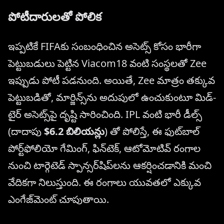
పోటీదారులతో పోలిక
ఇప్పటికే FIFAకు సంబంధించిన అసెట్స్ కోసం భారీగా
పెట్టుబడులు పెట్టిన Viacom18 వంటి సంస్థలతో Zee
ఇప్పుడు పోటీ పడనుంది. అయితే, Zee మాత్రం తక్కువ
పెట్టుబడితో, మార్జిన్స్‌ను అదుపులో ఉంచుకుంటూ మిడ్-
టైర్ అసెట్స్‌పై దృష్టి సారించింది. IPL వంటి భారీ డీల్స్
(దాదాపు
$6.2 బిలియన్లు
) తో పోలిస్తే, ఈ ఫుట్‌బాల్
పోర్ట్‌ఫోలియో గేమింగ్, ఫిన్‌టెక్, ఆటోమోటివ్ రంగాల
నుంచి టార్గెటెడ్ స్పాన్సర్‌షిప్‌లను ఆకర్షించడానికి మంచి
వేదికగా నిలుస్తుంది. ఈ రంగాలు యువతలో ఎక్కువ
ఎంగేజ్‌మెంట్ చూపుతాయి.