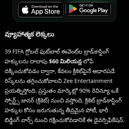
వ్యూహాత్మక లెక్కలు
39 FIFA గ్లోబల్ ఫుట్‌బాల్ ఈవెంట్‌ల బ్రాడ్‌కాస్టింగ్
హక్కులను దాదాపు
$60 మిలియన్ల
లోపే
దక్కించుకోవడం ద్వారా, కేవలం క్రికెట్‌పైనే ఆధారపడే
రిస్క్‌లను తగ్గించుకోవాలని Zee Entertainment
ప్రయత్నిస్తోంది. ప్రస్తుతం మార్కెట్లో 90% రెవిన్యూ ఒకే
స్పోర్ట్స్ జానర్ (క్రికెట్) నుంచి వస్తోంది. క్రికెట్ బ్రాడ్‌కాస్టింగ్
హక్కుల కోసం జరుగుతున్న తీవ్రమైన పోటీ, భారీ
బిడ్డింగ్ వార్స్ నుంచి రక్షించుకోవడానికే ఈ డైవర్సిఫికేషన్.