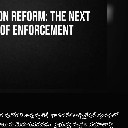
పురోగతి ఉన్నప్పటికీ, భారతదేశ ఆర్బిట్రేషన్ వ్యవస్థలో
ు మెరుగుపరచడం, ప్రభుత్వ సంస్థల పక్షపాతాన్ని