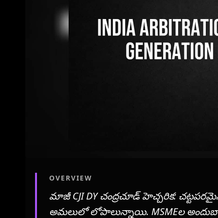
OVERVIEW
మాజీ CJI DY చంద్రచూడ్ హెచ్చరిక: చట్టపరమైన 
అమలులో లోపాలున్నాయి. MSMEల అందుబాటున