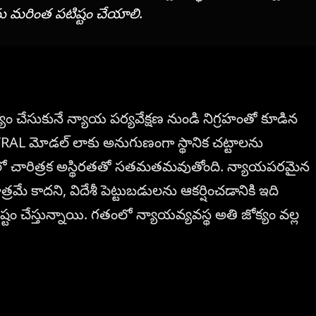
ను మరింత పటిష్టం చేయాలి.
క్యం చేసుకునే న్యాయ పర్యవేక్షణ నుండి నిగ్రహంతో కూడిన
AL మోడల్ లాకు అనుగుణంగా స్థానిక చట్టాలను
ఆచరణలో చారిత్రక అస్థిరతతో సతమతమవుతోంది. న్యాయపరమైన
రమే కాదని, విదేశీ పెట్టుబడులను ఆకర్షించడానికి ఇది
 చేస్తున్నాయి. గతంలో న్యాయవ్యవస్థ అతి జోక్యం వల్ల