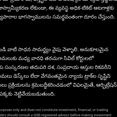
ాస్వామ్యీకరణ లేకుండా, ఈ వ్యవస్థ అధిక-టికెట్ ఆటగాళ్లకు
వ్యాపారాల భాగస్వాములను సమర్థవంతంగా దూరం చేస్తుంది.
నుండి వాటి సాధన సామర్థ్యం వైపు వెళ్ళాలి. అనుకూలమైన
వరి అమలుకు మధ్య వారధి తరచుగా సివిల్ కోర్టులలో
్యాయ సంస్కరణల తదుపరి దశ, సంప్రదాయ ఆస్తుల రికవరీని
మలు డెస్క్‌లు లేదా వేగవంతమైన న్యాయ ట్రాక్‌ల సృష్టిని
ు ప్రక్రియలను క్రమబద్ధీకరించడంలో విఫలమైతే, ఆర్బిట్రేషన్
పక్కకు నెట్టివేయబడుతుంది.
urposes only and does not constitute investment, financial, or trading
aders should consult a SEBI-registered advisor before making investment