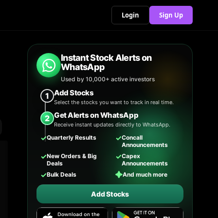
Login
Sign Up
Instant Stock Alerts on
WhatsApp
Used by 10,000+ active investors
Add Stocks
1
Select the stocks you want to track in real time.
Get Alerts on WhatsApp
2
Receive instant updates directly to WhatsApp.
✓
✓
Quarterly Results
Concall
Announcements
✓
✓
New Orders & Big
Capex
Deals
Announcements
✓
✦
Bulk Deals
And much more
Add Stocks