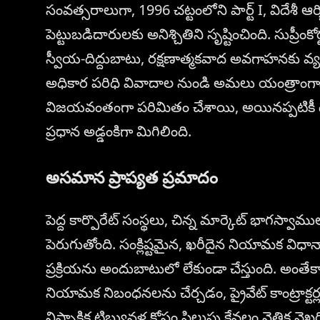
సంవత్సరాలుగా, 1996 చట్టంలోని పార్ట్ I, విదేశీ ఆర్
పెట్టుబడిదారులకు అనిశ్చితిని సృష్టించింది. సుప్రీంకోర
స్వీయ-దిద్దుబాటు, రక్షణాత్మకవాద అవగాహనకు వ్య
అధికార పరిధి వివాదాల నుండి అమలు యంత్రాంగా
విజయవంతంగా పరిమితం చేశాయి, అయినప్పటికీ దీ
ప్రధాన అడ్డంకిగా మిగిలింది.
అసమాన ప్రాప్యత ప్రమాదం
పెద్ద కార్పొరేట్ సంస్థలు, చిన్న మార్కెట్ భాగ
పెరుగుతోంది. సంక్లిష్టమైన, ఖరీదైన నియామక వ
ప్రక్రియను అందుబాటులో లేకుండా చేస్తుంది. అంతేక
నియామక నిబంధనలను చేర్చడం, ప్రైవేట్ కాంట్రాక్టర
నిష్పాక్షిక ట్రిబ్యునళ్ల కోసం పిలుపు కేవలం నైతిక వ