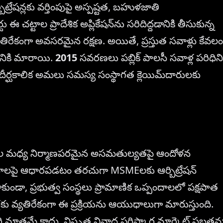
బిట్రేషన్లకు వర్తింపుపై అస్పష్టత, బహుళజాతి
్టు ఈ చట్టాల ప్రాదేశిక అప్లికేషన్‌ను సరిదిద్దడానికి తీసుకున్న
తిరేకంగా అవసరమైన రక్షణ. అయితే, ప్రస్తుత సవాళ్లు కేవలం
నికి మారాయి.
2015
సవరణలు పబ్లిక్ పాలసీ సవాళ్ల పరిధిని
ర్ఘకాలిక అమలు సమస్య సంస్థాగత క్లెయిమ్‌దారులకు
స్వాముల మధ్య నిర్మాణపరమైన అసమతుల్యతపై ఆందోళన
ిధానాలపై ఆధారపడటం తరచుగా MSMEలకు ఆర్బిట్రేషన్
ాకుండా, ప్రభుత్వ సంస్థలు ప్రామాణిక ఒప్పందాలలో పక్షపాత
్లకు వ్యతిరేకంగా ఈ ప్రక్రియను ఆయుధాలుగా మారుస్తుంది.
ైఖరి మాత్రమే కాదు, విస్తృత వివాద పరిష్కార మార్కెట్ స్తబ్ధతన