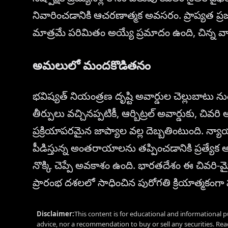
నివారించడానికి ఆచరణాత్మక అవసరం. ప్రాప్యత ప్రజ
మాత్రమే పరిమితం అయ్యే ప్రమాదం ఉంది, చిన్న 
అమలులో మందకొడితనం
భవిష్యత్ నియంత్రణ దృష్టి అవార్డుల చెల్లుబాటు 
తీర్పులు వచ్చినప్పటికీ, ఆర్బిట్రల్ అవార్డుకు, చి
ప్రక్రియాపరమైన జాప్యాల వల్ల దెబ్బతింటుంది. న
పీడిస్తున్న అంతరాయాలను తప్పించడానికి ప్రత్యేక అ
నొక్కి చెప్పే అవకాశం ఉంది. భారతదేశం ఈ చివరి-మైల
ప్రారంభ దశలలో సాధించిన పురోగతి క్రియాత్మకంగా 
Disclaimer:
This content is for educational and informational p
advice, nor a recommendation to buy or sell any securities. Re