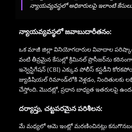
న్యాయవ్యవస్థలో అధికారులపై ఇలాంటి కేసుల
న్యాయవ్యవస్థలో జవాబుదారీతనం:
ఒక మాజీ జిల్లా వినియోగదారుల వివాదాల పరిష్కా
వంటి తీవ్రమైన కేసుల్లో క్రిమినల్ ప్రొసీజర్‌ను కఠి
ఇన్వెస్టిగేషన్ (CBI) ఎక్కువ పోలీస్ కస్టడీని కోరక
జ్యుడిషియల్ రిమాండ్‌లోకి వెళ్లడం, నిందితులకు లభ
చేస్తోంది. మొదట్లో, ప్రధాన బాధ్యత ఇతరులపై ఉందన
దర్యాప్తు, చట్టపరమైన పరిశీలన:
మే మధ్యలో ఆమె ఇంట్లో మరణించినట్లు కనుగొనబడిన