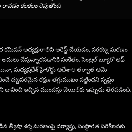
ు రావడం కలకలం రేపుతోంది.
ర కమిషన్ అధ్యక్షురాలిని అరెస్ట్ చేయడం, వరకట్న మరణం
నంగా అమలు చేస్తున్నారనడానికి సంకేతం. సెంట్రల్ బ్యూరో ఆఫ్
పోయినా, మధ్యప్రదేశ్ హైకోర్టు ఆదేశాల తర్వాత ఆమె
ించే చట్టపరమైన రక్షణ తగ్గుముఖం పట్టిందని స్పష్టం
ి భావించి ఇచ్చిన ముందస్తు బెయిల్‌కు ఇప్పుడు తెరపడింది.
 త్వీషా శర్మ మరణంపై దర్యాప్తు, సంస్థాగత పరిశీలనకు