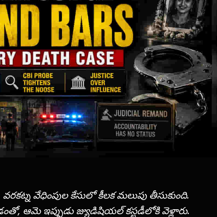
్, వరకట్న వేధింపుల కేసులో కీలక మలుపు తీసుకుంది.
ంతో, ఆమె ఇప్పుడు జ్యుడిషియల్ కస్టడీలోకి వెళ్లారు.