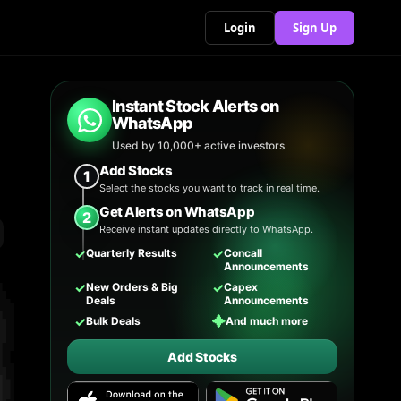
Login
Sign Up
Instant Stock Alerts on
WhatsApp
Used by 10,000+ active investors
Add Stocks
1
Select the stocks you want to track in real time.
Get Alerts on WhatsApp
2
Receive instant updates directly to WhatsApp.
✓
✓
Quarterly Results
Concall
Announcements
✓
✓
New Orders & Big
Capex
Deals
Announcements
✓
✦
Bulk Deals
And much more
Add Stocks