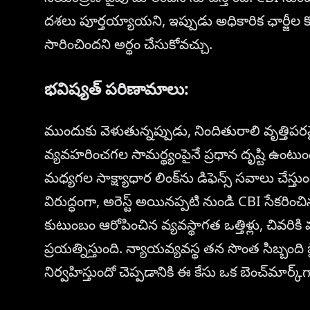
దశలు పూర్తయ్యాయని, ఇప్పుడు అధికారిక ఛార్జీల కోస
సారించిందని అర్థం చేసుకోవచ్చు.
భవిష్యత్ పరిణామాలు:
ముందుకు వెళుతున్నప్పుడు, నిందితురాలి వృత్తిపరమైన 
వ్యవహరించగల సామర్థ్యంపైనే ప్రధాన దృష్టి ఉంటు
మధ్యగల సాక్ష్యాధార లింక్‌ను డిఫెన్స్ సవాలు చేస్త
విరుద్ధంగా, అరెస్ట్ అయినప్పటి నుండి CBI సేకరిం
కుటుంబం ఆరోపించిన వ్యవస్థాగత ఒత్తిళ్లు, చివరికి
ప్రయత్నిస్తుంది. న్యాయవ్యవస్థ తన సొంత సిబ్బం
నిర్వహిస్తుందో చెప్పడానికి ఈ కేసు ఒక బెంచ్‌మార్క్