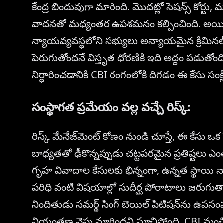
కేంద్ర బిందువుగా మారింది. మొదట్లో సెషన్స్ కోర్ట
వాదనతో మధ్యంతర ఉపశమనం కల్పించింది. అయితే, హ
న్యాయవ్యవస్థలోని సభ్యులు అన్యాయమైన క్రిమినల్ 
పెరుగుతోందనే విస్తృత ధోరణికి ఇది అద్దం పడుతోం
నిర్ధారించడానికి CBI రంగంలోకి దిగడం ఈ కేసు సంక
సంస్థాగత ప్రమేయం వల్ల వచ్చే రిస్క్:
రిస్క్ మేనేజ్‌మెంట్ కోణం నుండి చూస్తే, ఈ కేసు ఒక 
బాధ్యతతో ఢీకొన్నప్పుడు చట్టపరమైన ప్రతిష్టలు
గృహ వివాదాల కేసులకు భిన్నంగా, ఉన్నత స్థాయి 
పరిధి వంటి విషయాల్లో సుదీర్ఘ పోరాటాలు జరుగు
నిందితుడు సమర్థ్ సింగ్ బెయిల్ పిటిషన్‌ను ఉపసంహ
నియంత్రణ వైపు మారిందని సూచిస్తోంది. CBI నుంచి 