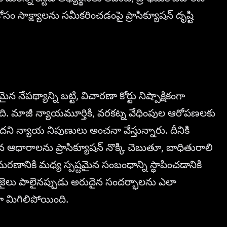
ం సాక్ష్యాలను సమీకరించడంపై ప్రాసిక్యూషన్ దృష్టి
నేపథ్యాన్ని బట్టి, విచారణా కోర్టు నిష్పాక్షికంగా
ంది. మాజీ న్యాయమూర్తికి, వరకట్న వేధింపుల ఆరోపణలకు
ుందని న్యాయ నిపుణులు అంచనా వేస్తున్నారు. దీనికి
చిన ఆధారాలను ప్రాసిక్యూషన్ నొక్కి చెబుతూ, బాధితురాలి
 మరణానికి మధ్య స్పష్టమైన సంబంధాన్ని స్థాపించడానికి
ది జైలు పాలైనప్పుడు అరుదైన సందర్భాలను ఎలా
‌గా మిగిలిపోయింది.