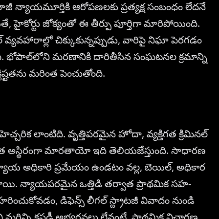
ు, మాజీ న్యాయమూర్తికి ఆరోపణలకు ప్రత్యక్ష సంబంధం లేదనే
ైకోర్టు జోక్యంతో ఈ తీర్పు పూర్తిగా మారిపోయింది.
వ్యవహారాల్లో చిక్కుకున్నప్పుడు, వారిపై నిఘా పెరగడం
ది. భోపాల్‌లోని మరణానికి దారితీసిన సంఘటనల క్రమాన్ని
్లిష్టతను మరింత పెంచుతోంది.
హెచ్చరిక లాంటిది. వృత్తిపరమైన హోదా, వ్యక్తిగత క్రిమినల్
 ఎంత అస్థిరంగా మారతాయో ఇది తెలియజేస్తుంది. సాధారణ
న్యాయ అధికారి ప్రమేయం ఉండటం వల్ల, బెయిల్, అధికార
తాయి. న్యాయపరమైన ఒత్తిడి తర్వాత ప్రాథమిక సహ-
రించుకోవడం, డిఫెన్స్ లీగల్ స్ట్రాటజీ వివాదం నుండి
మరిన్ని కస్టడీ అభ్యర్థనలు లేవంటే, ప్రాథమిక విచారణ