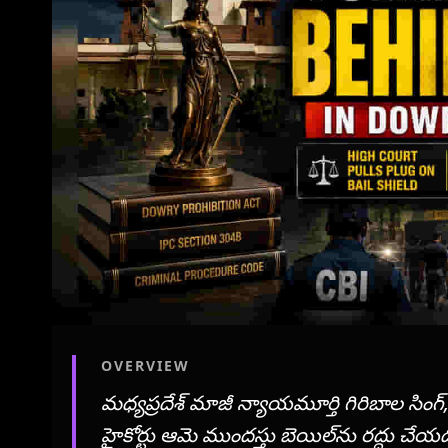
OVERVIEW
మధ్యప్రదేశ్ మాజీ న్యాయమూర్తి గిరిబాల సింగ
హైకోర్టు ఆమె ముందస్తు బెయిల్‌ను రద్దు చేయడ