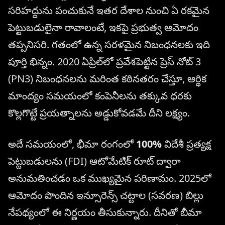
సరిహద్దును పంచుకునే ఇతర దేశాల నుంచి ఏ రకమైన
పెట్టుబడులైనా రావాలంటే, ఇకపై ప్రభుత్వ ఆమోదం
తప్పనిసరి. గతంలో ఉన్న సరళమైన నిబంధనలకు ఇది
పూర్తి భిన్నం. 2020 ఏప్రిల్‌లో ప్రవేశపెట్టిన ప్రెస్ నోట్ 3
(PN3) నిబంధనలను మరింత కఠినతరం చేస్తూ, ఆర్థిక
మాంద్యం సమయంలో కంపెనీలను తక్కువ ధరకు
కొల్లగొట్టే ప్రయత్నాలను అడ్డుకోవడమే దీని లక్ష్యం.
అదే సమయంలో, భీమా రంగంలో
100%
విదేశీ ప్రత్యక్ష
పెట్టుబడులను (FDI) ఆటోమేటిక్ రూట్ ద్వారా
అనుమతించడం ఒక ముఖ్యమైన పరిణామం. 2025లో
ఆమోదం పొందిన ఇన్సూరెన్స్ చట్టాల (సవరణ) బిల్లు
నేపథ్యంలో ఈ నిర్ణయం తీసుకున్నారు. దీనితో బీమా