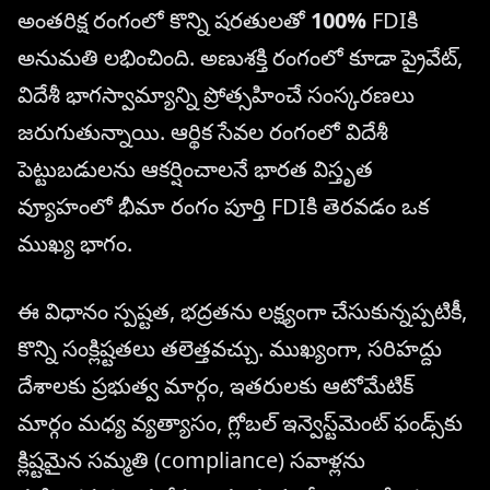
అంతరిక్ష రంగంలో కొన్ని షరతులతో
100%
FDIకి
అనుమతి లభించింది. అణుశక్తి రంగంలో కూడా ప్రైవేట్,
విదేశీ భాగస్వామ్యాన్ని ప్రోత్సహించే సంస్కరణలు
జరుగుతున్నాయి. ఆర్థిక సేవల రంగంలో విదేశీ
పెట్టుబడులను ఆకర్షించాలనే భారత విస్తృత
వ్యూహంలో భీమా రంగం పూర్తి FDIకి తెరవడం ఒక
ముఖ్య భాగం.
ఈ విధానం స్పష్టత, భద్రతను లక్ష్యంగా చేసుకున్నప్పటికీ,
కొన్ని సంక్లిష్టతలు తలెత్తవచ్చు. ముఖ్యంగా, సరిహద్దు
దేశాలకు ప్రభుత్వ మార్గం, ఇతరులకు ఆటోమేటిక్
మార్గం మధ్య వ్యత్యాసం, గ్లోబల్ ఇన్వెస్ట్‌మెంట్ ఫండ్స్‌కు
క్లిష్టమైన సమ్మతి (compliance) సవాళ్లను