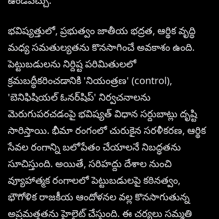
ఉండవచ్చు.
భవిష్యత్తులో, ప్రభుత్వం జాతీయ భద్రత, ఆర్థిక వృద్ధి
మధ్య సమతుల్యతను కొనసాగించే అవకాశం ఉంది.
పెట్టుబడులను నిర్దిష్ట పరిమితులలో
క్రమబద్ధీకరించడానికి 'నియంత్రణ' (control),
'బెనిఫిషియల్ ఓనర్‌షిప్' నిర్వచనాలను
మెరుగుపరచడంపై భవిష్యత్ విధాన సర్దుబాట్లు దృష్టి
సారిస్తాయి. భీమా రంగంలో చురుకైన సరళీకరణ, ఆర్థిక
సేవల రంగాన్ని బలోపేతం చేయాలనే నిబద్ధతను
సూచిస్తుంది. అయితే, సరిహద్దు దేశాల నుంచి
వ్యూహాత్మక రంగాలలో పెట్టుబడులపై కఠినత్వం,
భౌగోళిక రాజకీయ ఆందోళనల వల్ల కొనసాగుతున్న
అప్రమత్తతను హైలైట్ చేస్తుంది. ఈ చర్యలు సమ్మతి