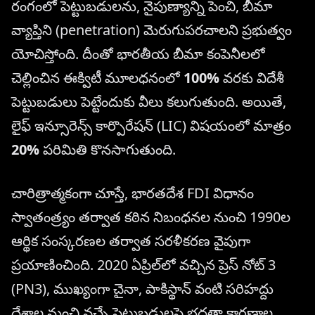
రంగంలో పెట్టుబడులను, నైపుణ్యాన్ని పెంచి, బీమా
వ్యాప్తిని (penetration) మెరుగుపరచాలని ప్రభుత్వం
యోచిస్తోంది. దీంతో భారతీయ బీమా కంపెనీలలో
చెల్లించిన ఈక్విటీ మూలధనంలో
100%
వరకు విదేశీ
పెట్టుబడులు పెట్టేందుకు వీలు కలుగుతుంది. అయితే,
లైఫ్ ఇన్సూరెన్స్ కార్పొరేషన్ (LIC) విషయంలో మాత్రం
20%
పరిమితి కొనసాగుతుంది.
చారిత్రాత్మకంగా చూస్తే, భారతదేశ FDI విధానం
స్వాతంత్ర్యం తర్వాత కఠిన నిబంధనల నుంచి 1990ల
ఆర్థిక సంస్కరణల తర్వాత సరళీకరణ వైపుగా
ప్రయాణించింది. 2020 ఏప్రిల్‌లో వచ్చిన ప్రెస్ నోట్ 3
(PN3), ముఖ్యంగా చైనా, పాకిస్థాన్ వంటి సరిహద్దు
దేశాల నుంచి వచ్చే పెట్టుబడులపై భద్రతా కారణాల