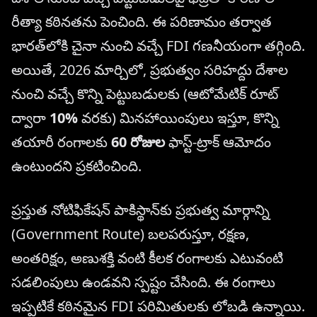
రీత్యా కఠినతను పెంచింది. ఈ పరిణామం తర్వాత
భారత్‌లోకి చైనా నుంచి వచ్చే FDI గణనీయంగా తగ్గింది.
అయితే, 2026 మార్చిలో, ప్రభుత్వం సరిహద్దు దేశాల
నుంచి వచ్చే కొన్ని పెట్టుబడులకు (ఆటోమేటిక్ రూట్
ద్వారా
10%
వరకు) మినహాయింపులు ఇస్తూ, కొన్ని
తయారీ రంగాలకు
60 రోజుల
ఫాస్ట్-ట్రాక్ ఆమోదం
ఉంటుందని ప్రకటించింది.
ప్రస్తుత నోటిఫికేషన్ పాకిస్థాన్‌కు ప్రభుత్వ మార్గాన్ని
(Government Route) బలపరుస్తూ, రక్షణ,
అంతరిక్షం, అణుశక్తి వంటి కీలక రంగాలకు ఎటువంటి
సడలింపులు ఉండవని స్పష్టం చేసింది. ఈ రంగాలు
ఇప్పటికే కఠినమైన FDI పరిమితులకు లోబడి ఉన్నాయి.