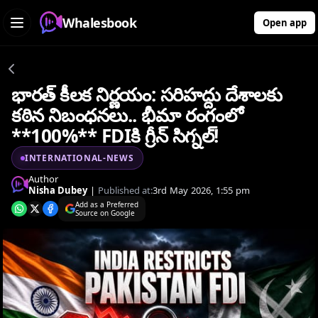
Whalesbook
Open app
భారత్ కీలక నిర్ణయం: సరిహద్దు దేశాలకు
కఠిన నిబంధనలు.. భీమా రంగంలో
**100%** FDIకి గ్రీన్ సిగ్నల్!
INTERNATIONAL-NEWS
Author
Nisha Dubey
|
Published at:
3rd May 2026, 1:55 pm
Add as a Preferred
Source on Google