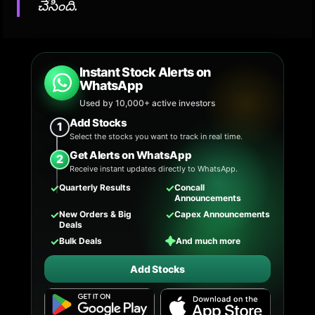
చేసింది.
Instant Stock Alerts on
WhatsApp
Used by 10,000+ active investors
Add Stocks
1
Select the stocks you want to track in real time.
Get Alerts on WhatsApp
2
Receive instant updates directly to WhatsApp.
✓
✓
Quarterly Results
Concall
Announcements
✓
✓
New Orders & Big
Capex Announcements
Deals
✓
✦
Bulk Deals
And much more
Add Stocks