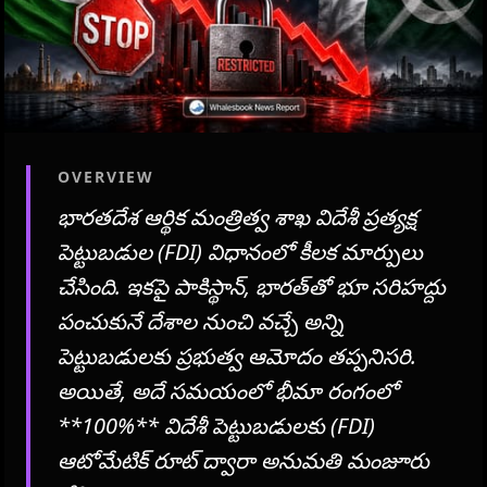
OVERVIEW
భారతదేశ ఆర్థిక మంత్రిత్వ శాఖ విదేశీ ప్రత్యక్ష
పెట్టుబడుల (FDI) విధానంలో కీలక మార్పులు
చేసింది. ఇకపై పాకిస్థాన్, భారత్‌తో భూ సరిహద్దు
పంచుకునే దేశాల నుంచి వచ్చే అన్ని
పెట్టుబడులకు ప్రభుత్వ ఆమోదం తప్పనిసరి.
అయితే, అదే సమయంలో భీమా రంగంలో
**100%** విదేశీ పెట్టుబడులకు (FDI)
ఆటోమేటిక్ రూట్ ద్వారా అనుమతి మంజూరు