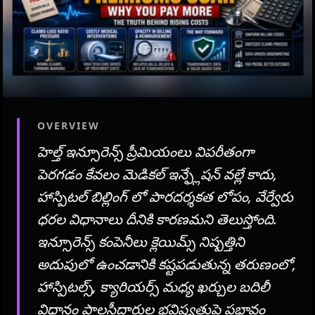
OVERVIEW
హెల్త్ ఇన్సూరెన్స్ ప్రీమియంలు విపరీతంగా
పెరగడం కేవలం మెడికల్ ఇన్ఫ్లేషన్ వల్లే కాదు,
హాస్పిటల్ బిల్లింగ్ లో పారదర్శకత లోపం, వేర్వేరు
ధరల విధానాలు దీనికి కారణమని తెలుస్తోంది.
ఇన్సూరెన్స్ కంపెనీలు క్లెయిమ్స్ నిష్పత్తిని
అదుపులో ఉంచడానికి కష్టపడుతున్న తరుణంలో,
హాస్పిటల్స్, క్యారియర్స్ మధ్య ఖర్చుల బదిలీ
విధానం పాలసీదారుల భవిష్యత్తుపై ప్రభావం