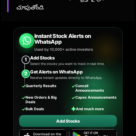
చూపుతోంది.
Instant Stock Alerts on
WhatsApp
Used by 10,000+ active investors
Add Stocks
1
Select the stocks you want to track in real time.
Get Alerts on WhatsApp
2
Receive instant updates directly to WhatsApp.
✓
✓
Quarterly Results
Concall
Announcements
✓
✓
New Orders & Big
Capex Announcements
Deals
✓
✦
Bulk Deals
And much more
Add Stocks