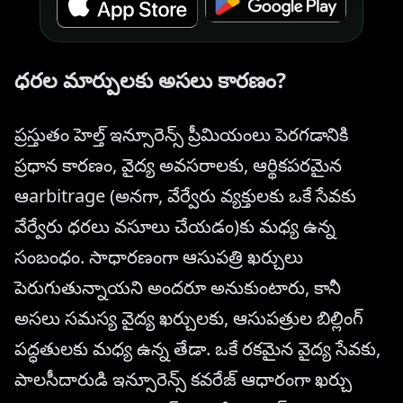
ధరల మార్పులకు అసలు కారణం?
ప్రస్తుతం హెల్త్ ఇన్సూరెన్స్ ప్రీమియంలు పెరగడానికి
ప్రధాన కారణం, వైద్య అవసరాలకు, ఆర్థికపరమైన
ఆarbitrage (అనగా, వేర్వేరు వ్యక్తులకు ఒకే సేవకు
వేర్వేరు ధరలు వసూలు చేయడం)కు మధ్య ఉన్న
సంబంధం. సాధారణంగా ఆసుపత్రి ఖర్చులు
పెరుగుతున్నాయని అందరూ అనుకుంటారు, కానీ
అసలు సమస్య వైద్య ఖర్చులకు, ఆసుపత్రుల బిల్లింగ్
పద్ధతులకు మధ్య ఉన్న తేడా. ఒకే రకమైన వైద్య సేవకు,
పాలసీదారుడి ఇన్సూరెన్స్ కవరేజ్ ఆధారంగా ఖర్చు