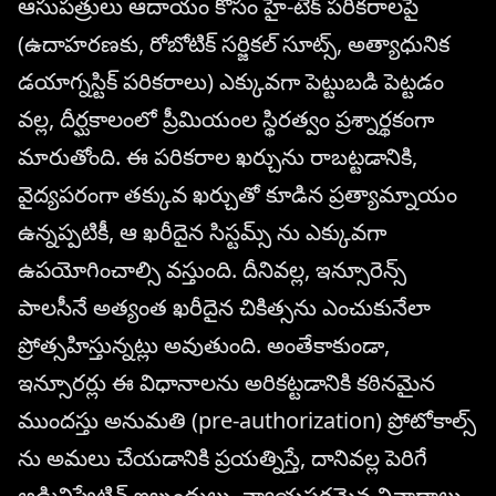
ఆసుపత్రులు ఆదాయం కోసం హై-టెక్ పరికరాలపై
(ఉదాహరణకు, రోబోటిక్ సర్జికల్ సూట్స్, అత్యాధునిక
డయాగ్నస్టిక్ పరికరాలు) ఎక్కువగా పెట్టుబడి పెట్టడం
వల్ల, దీర్ఘకాలంలో ప్రీమియంల స్థిరత్వం ప్రశ్నార్థకంగా
మారుతోంది. ఈ పరికరాల ఖర్చును రాబట్టడానికి,
వైద్యపరంగా తక్కువ ఖర్చుతో కూడిన ప్రత్యామ్నాయం
ఉన్నప్పటికీ, ఆ ఖరీదైన సిస్టమ్స్ ను ఎక్కువగా
ఉపయోగించాల్సి వస్తుంది. దీనివల్ల, ఇన్సూరెన్స్
పాలసీనే అత్యంత ఖరీదైన చికిత్సను ఎంచుకునేలా
ప్రోత్సహిస్తున్నట్లు అవుతుంది. అంతేకాకుండా,
ఇన్సూరర్లు ఈ విధానాలను అరికట్టడానికి కఠినమైన
ముందస్తు అనుమతి (pre-authorization) ప్రోటోకాల్స్
ను అమలు చేయడానికి ప్రయత్నిస్తే, దానివల్ల పెరిగే
అడ్మినిస్ట్రేటివ్ ఇబ్బందులు, న్యాయపరమైన వివాదాలు,