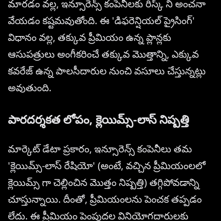
మారడం వల్ల, ఇన్సూరెన్స్ కంపెనీలకు రిస్క్ ని అంచనా
వేయడం కష్టమవుతోంది. ఈ 'డిఫరెన్షియల్ ప్రైసింగ్'
విధానం వల్ల, తక్కువ ప్రీమియం ఉన్న ప్లాన్లకు
ఆసుపత్రులు అంగీకరించే తక్కువ మొత్తాన్ని, ఎక్కువ
కవరేజ్ ఉన్న పాలసీదారుల నుంచి వసూలు చేస్తున్నట్లు
అవుతుంది.
పారదర్శకత లోపం, క్లెయిమ్స్-లాస్ నిష్పత్తి
మార్కెట్ డేటా ప్రకారం, ఇన్సూరెన్స్ కంపెనీలు తమ
'క్లెయిమ్స్-లాస్ రేషియో' (అంటే, వచ్చిన ప్రీమియంలలో
క్లెయిమ్స్ గా చెల్లించిన మొత్తం నిష్పత్తి) తగ్గిపోవడాన్ని
చూస్తున్నాయి. దీంతో, ప్రీమియంలను పెంచక తప్పడం
లేదు. ఈ ప్రీమియం పెంపుదల వినియోగదారులకు