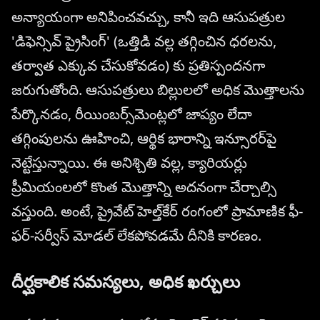
అన్యాయంగా అనిపించవచ్చు, కానీ ఇది ఆసుపత్రుల
'డిఫెన్సివ్ ప్రైసింగ్' (ఒత్తిడి వల్ల తగ్గించిన ధరలను,
తర్వాత ఎక్కువ చేసుకోవడం) కు ప్రతిస్పందనగా
జరుగుతోంది. ఆసుపత్రులు బిల్లులలో అధిక మొత్తాలను
పేర్కొనడం, రీయింబర్స్‌మెంట్లలో జాప్యం లేదా
తగ్గింపులను ఊహించి, ఆర్థిక భారాన్ని ఇన్సూరర్‌పై
నెట్టేస్తున్నాయి. ఈ అనిశ్చితి వల్ల, క్యారియర్లు
ప్రీమియంలలో కొంత మొత్తాన్ని అదనంగా చేర్చాల్సి
వస్తుంది. అంటే, ప్రైవేట్ హెల్త్‌కేర్ రంగంలో ప్రామాణిక ఫీ-
ఫర్-సర్వీస్ మోడల్ లేకపోవడమే దీనికి కారణం.
దీర్ఘకాలిక సమస్యలు, అధిక ఖర్చులు