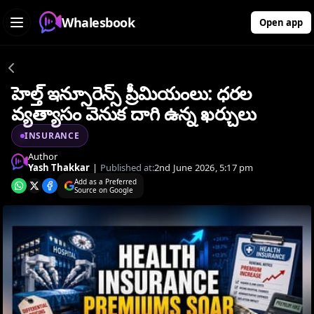
Whalesbook
Open app
హెల్త్ ఇన్సూరెన్స్ ప్రీమియంలు: ధరల
వ్యత్యాసం వెనుక దాగి ఉన్న ఖర్చులు
INSURANCE
Author
Yash Thakkar
|
Published at:
2nd June 2026, 5:17 pm
Add as a Preferred
Source on Google