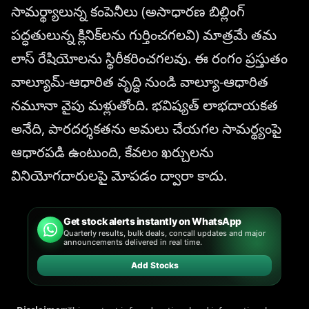
సామర్థ్యాలున్న కంపెనీలు (అసాధారణ బిల్లింగ్
పద్ధతులున్న క్లినిక్‌లను గుర్తించగలవి) మాత్రమే తమ
లాస్ రేషియోలను స్థిరీకరించగలవు. ఈ రంగం ప్రస్తుతం
వాల్యూమ్-ఆధారిత వృద్ధి నుండి వాల్యూ-ఆధారిత
నమూనా వైపు మళ్లుతోంది. భవిష్యత్ లాభదాయకత
అనేది, పారదర్శకతను అమలు చేయగల సామర్థ్యంపై
ఆధారపడి ఉంటుంది, కేవలం ఖర్చులను
వినియోగదారులపై మోపడం ద్వారా కాదు.
Get stock alerts instantly on WhatsApp
Quarterly results, bulk deals, concall updates and major
announcements delivered in real time.
Add Stocks