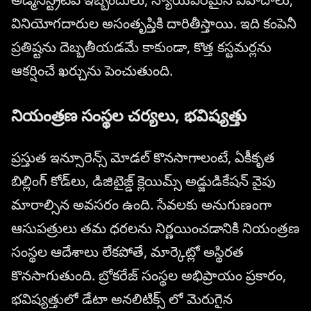
వినియోగదారుల అసంతృప్తికి దారితీస్తాయి. ఇది కంపెనీ
ప్రతిష్టను దెబ్బతీయడమే కాకుండా, కొత్త కస్టమర్లను
ఆకర్షించే ఖర్చును పెంచుతుంది.
నియంత్రణ సంస్థల చర్యలు, భవిష్యత్తు
ప్రస్తుత ఇన్సూరెన్స్ మోడల్ కొనసాగాలంటే, ఏకీకృత
బిల్లింగ్ కోడ్‌లు, డిజిటైజ్డ్ క్లెయిమ్స్ అడ్జుడికేషన్ వైపు
మారాల్సిన అవసరం ఉంది. సేవలకు అనుగుణంగా
ఆసుపత్రులు తమ ధరలను నిర్ణయించడానికి నియంత్రణ
సంస్థల ఆదేశాలు లేకపోతే, మార్కెట్లో అస్థిరత
కొనసాగుతుంది. బ్రోకరేజ్ సంస్థల అభిప్రాయం ప్రకారం,
భవిష్యత్తులో డేటా అనలిటిక్స్ లో మెరుగైన