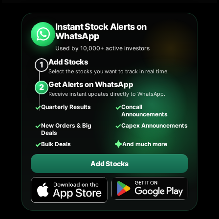
Instant Stock Alerts on
WhatsApp
Used by 10,000+ active investors
Add Stocks
1
Select the stocks you want to track in real time.
Get Alerts on WhatsApp
2
Receive instant updates directly to WhatsApp.
✓
✓
Quarterly Results
Concall
Announcements
✓
✓
New Orders & Big
Capex Announcements
Deals
✓
✦
Bulk Deals
And much more
Add Stocks