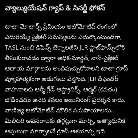
వ్యాల్యుయేషన్ గ్యాప్ & సినర్జీ ఫోకస్
టాటా మోటార్స్ ప్రీమియం ఆటోమోటివ్ రంగంలో
ఎదురయ్యే సైక్లికల్ సమస్యలను ఎదుర్కొంటుండగా,
TASL నుంచి డిఫెన్స్ టెక్నాలజీని JLR ప్లాట్‌ఫామ్స్‌లోకి
తీసుకురావడం ద్వారా అధిక-మార్జిన్, నాన్-సైక్లికల్
ఆదాయ మార్గాలను అందిపుచ్చుకోవాలని టాటా గ్రూప్
వ్యూహాత్మకంగా అడుగులు వేస్తోంది. JLR డిఫెండర్
వాహనాలకు ఆర్మీ-గ్రేడ్ ఆప్ట్రానిక్స్, ఆర్మర్ (కవచం)
జోడించడం అనేది కేవలం ఇంజనీరింగ్ ప్రదర్శన కాదు.
వాణిజ్య ఆటోమోటివ్ మౌలిక సదుపాయాలను..
మిలిటరీ అవసరాలకు తగ్గట్లుగా మార్చి, అత్యాధునిక
ఆస్తులుగా మార్చాలనే గ్రూప్ ఆశయాన్ని ఇది