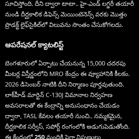
సూచిస్తోంది. దీని ద్వారా టాటా.. హై-ఎండ్ లగ్జరీ తయారీ
నుండి దీర్ఘకాలిక డిఫెన్స్ మెయింటెనెన్స్ వరకు మొత్తం
ప్రొడక్ట్ లైఫ్‌సైకిల్‌లో విలువను సొంతం చేసుకోగలదు.
ఆపరేషనల్ క్యాటలిస్ట్
బెంగళూరులో ఏర్పాటు చేయనున్న 15,000 చదరపు
మీటర్ల విస్తీర్ణంలోని MRO కేంద్రం ఈ వ్యూహానికి కీలకం.
2026 డిసెంబర్ నాటికి దీని నిర్మాణం పూర్తవుతుంది.
లాక్‌హీడ్ మార్టిన్ C-130J విమానాల నిర్వహణ
అవసరాలతో ఈ కేంద్రాన్ని అనుసంధానం చేయడం
ద్వారా, TASL కేవలం తయారీ నుంచి.. నమ్మకమైన,
దీర్ఘకాలిక సర్వీస్, సపోర్ట్ రంగంలోకి అడుగుపెడుతోంది.
ఈ కేంద్రంలో
250
మందికి పైగా నిపుణులు