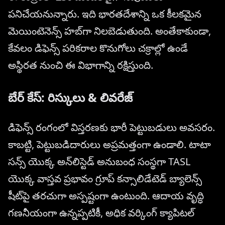
పనిచేయనున్నారు. ఇది భారతదేశాన్ని ఒక కీలకమైన
మెయింటెనెన్స్ హబ్‌గా నిలబెడుతుంది. అంతేకాకుండా,
కేవలం డిఫెన్స్ పరికరాల కొనుగోలు చక్రాల్లో ఉండే
అస్థిరత నుంచి ఈ విభాగాన్ని రక్షిస్తుంది.
బేర్ కేస్: రిస్కులు & లివరేజ్
డిఫెన్స్ రంగంలో విస్తరణకు భారీ పెట్టుబడులు అవసరం.
కాబట్టి, పెట్టుబడిదారులు అప్రమత్తంగా ఉండాలి. టాటా
సన్స్ యొక్క అన్‌లిస్టెడ్ అనుబంధ సంస్థగా TASL
యొక్క వాస్తవ ప్రభావం గ్రూప్ కన్సాలిడేటెడ్ బ్యాలెన్స్
షీట్‌పై తరచుగా అస్పష్టంగా ఉంటుంది. ఆదాయ వృద్ధి
గణనీయంగా ఉన్నప్పటికీ, అధిక వర్కింగ్ క్యాపిటల్