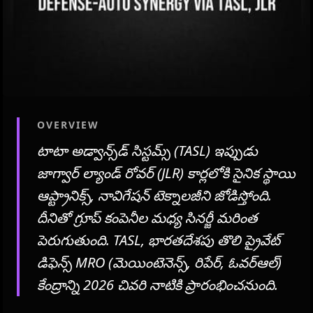
OVERVIEW
టాటా అడ్వాన్స్‌డ్ సిస్టమ్స్ (TASL) ఇప్పుడు
జాగ్వార్ ల్యాండ్ రోవర్ (JLR) కార్లలోకి సైనిక స్థాయి
ఆప్ట్రానిక్స్, నావిగేషన్ టెక్నాలజీని జోడిస్తోంది.
దీనితో గ్రూప్ కంపెనీల మధ్య సినర్జీ మరింత
పెరుగుతుంది. TASL, భారతదేశపు తొలి ప్రైవేట్
డిఫెన్స్ MRO (మెయింటెనెన్స్, రిపేర్, ఓవర్ఆల్)
కేంద్రాన్ని 2026 చివరి నాటికి ప్రారంభించనుంది.