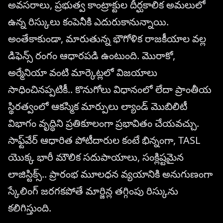
అవసరాలు, ప్రభుత్వ కాంట్రాక్టుల దీర్ఘకాలిక అమలులో
ఉన్న రిస్కులు కంపెనీకి ఎదురుకానున్నాయి.
అంతేకాకుండా, మారుతున్న భౌగోళిక రాజకీయాల వల్ల
డిఫెన్స్ రంగం ఆధారపడి ఉంటుంది. మొరాకో,
అర్మేనియా వంటి మార్కెట్లలో విజయాలు
సాధించినప్పటికీ.. కొనుగోలు విధానంలో లేదా ప్రాంతీయ
స్థిరత్వంలో ఆకస్మిక మార్పులు ల్యాండ్ మొబిలిటీ
విభాగం వృద్ధిని ప్రతికూలంగా ప్రభావితం చేయవచ్చు.
సాఫ్ట్‌వేర్ ఆధారిత పోటీదారుల కంటే భిన్నంగా, TASL
యొక్క భారీ మౌలిక సదుపాయాలు, సంక్లిష్టమైన
లాజిస్టిక్స్.. ప్రారంభ మూలధన వ్యయానికి అనుగుణంగా
స్కేలింగ్ జరగకపోతే మార్జిన్ల తగ్గింపు రిస్కును
కలిగిస్తుంది.