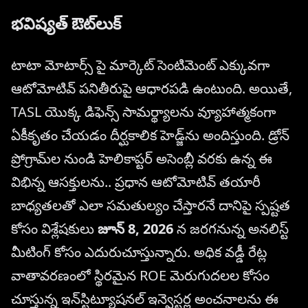
భవిష్యత్ ఔట్‌లుక్
టాటా మోటార్స్ పై మార్కెట్ సెంటిమెంట్ ఎక్కువగా
ఆటోమోటివ్ పనితీరుపై ఆధారపడి ఉంటుంది. అయితే,
TASL యొక్క డిఫెన్స్ సామర్థ్యాలను వ్యూహాత్మకంగా
ఏకీకృతం చేయడం దీర్ఘకాలిక హెడ్జ్‌ను అందిస్తుంది. డ్రోన్
ప్రోగ్రామ్‌ల నుండి హెలికాప్టర్ అసెంబ్లీ వరకు ఉన్న ఈ
విభిన్న ఆసక్తులను.. ప్రధాన ఆటోమోటివ్ తయారీ
బాధ్యతలతో ఎలా సమతుల్యం చేస్తారనే దానిపై స్పష్టత
కోసం విశ్లేషకులు
జూన్ 8, 2026
న జరగనున్న అనలిస్ట్
మీటింగ్ కోసం ఎదురుచూస్తున్నారు. అధిక వడ్డీ రేట్ల
వాతావరణంలో స్థిరమైన ROE మెరుగుదలల కోసం
చూస్తున్న ఇన్‌స్టిట్యూషనల్ ఇన్వెస్టర్ల అంచనాలను ఈ