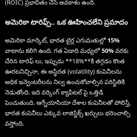
(ROIC) ప్రభావితం చేసే అవకాశం ఉంది.
అమెరికా టారిఫ్స్.. ఒక ఊహించలేని ప్రమాదం
అమెరికా మార్కెట్, భారత టైర్ల ఎగుమతుల్లో
15%
వాటాను కలిగి ఉంది. గత ఏడాది మధ్యలో
50%
వరకు
చేరిన టారిఫ్ లు, ఇప్పుడు **18%**కి తగ్గడం కొంత
ఊరటనిచ్చినా, ఈ అస్థిరత (volatility) కంపెనీలను
అధిక ఇన్వెంటరీలను నిల్వ ఉంచుకోవాల్సిన పరిస్థితికి
నెడుతోంది. ఇది వర్కింగ్ క్యాపిటల్ పై ఒత్తిడి
పెంచుతుంది. ఆగ్నేయాసియా దేశాల కంపెనీలతో పోలిస్తే,
భారత కంపెనీలు ఎక్కువ లాజిస్టిక్స్ ఖర్చులు భరించాల్సి
వస్తోంది.