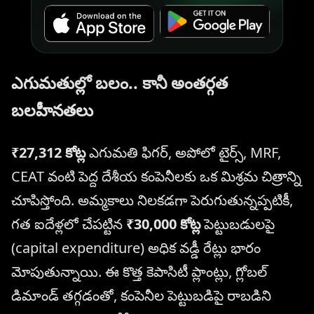
ఎగుమతుల్లో బలం.. కానీ అంతర్గత
బలహీనతలు
₹27,312 కోట్ల
ఎగుమతి ఫిగర్, అపోలో టైర్స్, MRF,
CEAT వంటి పెద్ద దేశీయ కంపెనీలకు ఒక మిశ్రమ చిత్రాన్ని
చూపిస్తోంది. అమ్మకాలు నిలకడగా పెరుగుతున్నప్పటికీ,
గత ఐదేళ్లలో చేపట్టిన
₹30,000 కోట్ల
పెట్టుబడులపై
(capital expenditure) అధిక వడ్డీ రేట్లు భారం
మోపుతున్నాయి. ఈ కొత్త కెపాసిటీ ప్లాంట్లు, గ్లోబల్
డిమాండ్ తగ్గడంతో, కంపెనీల పెట్టుబడిపై రాబడిని