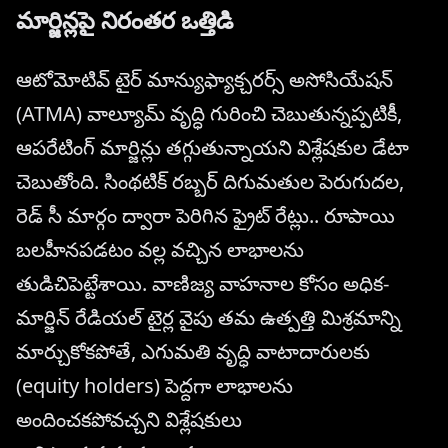
మార్జిన్లపై నిరంతర ఒత్తిడి
ఆటోమోటివ్ టైర్ మాన్యుఫ్యాక్చరర్స్ అసోసియేషన్
(ATMA) వాల్యూమ్ వృద్ధి గురించి చెబుతున్నప్పటికీ,
ఆపరేటింగ్ మార్జిన్లు తగ్గుతున్నాయని విశ్లేషకుల డేటా
చెబుతోంది. సింథటిక్ రబ్బర్ దిగుమతుల పెరుగుదల,
రెడ్ సీ మార్గం ద్వారా పెరిగిన ఫ్రైట్ రేట్లు.. రూపాయి
బలహీనపడటం వల్ల వచ్చిన లాభాలను
తుడిచిపెట్టేశాయి. వాణిజ్య వాహనాల కోసం అధిక-
మార్జిన్ రేడియల్ టైర్ల వైపు తమ ఉత్పత్తి మిశ్రమాన్ని
మార్చుకోకపోతే, ఎగుమతి వృద్ధి వాటాదారులకు
(equity holders) పెద్దగా లాభాలను
అందించకపోవచ్చని విశ్లేషకులు