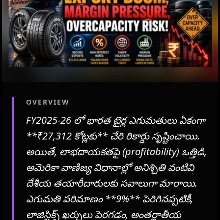
OVERVIEW
FY2025-26 లో భారత టైర్ల ఎగుమతులు ఏకంగా
**₹27,312 కోట్లకు** చేరి రికార్డు సృష్టించాయి.
అయితే, లాభదాయకతపై (profitability) ఒత్తిడి,
అమెరికా వాణిజ్య విధానాల్లో అనిశ్చితి వంటివి
దేశీయ తయారీదారులకు సవాలుగా మారాయి.
ఎగుమతి పరిమాణం **9%** పెరిగినప్పటికీ,
లాజిస్టిక్స్ ఖర్చులు పెరగడం, అంతర్జాతీయ