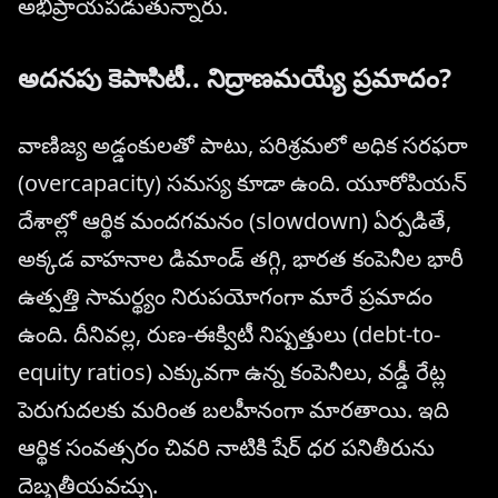
అభిప్రాయపడుతున్నారు.
అదనపు కెపాసిటీ.. నిద్రాణమయ్యే ప్రమాదం?
వాణిజ్య అడ్డంకులతో పాటు, పరిశ్రమలో అధిక సరఫరా
(overcapacity) సమస్య కూడా ఉంది. యూరోపియన్
దేశాల్లో ఆర్థిక మందగమనం (slowdown) ఏర్పడితే,
అక్కడ వాహనాల డిమాండ్ తగ్గి, భారత కంపెనీల భారీ
ఉత్పత్తి సామర్థ్యం నిరుపయోగంగా మారే ప్రమాదం
ఉంది. దీనివల్ల, రుణ-ఈక్విటీ నిష్పత్తులు (debt-to-
equity ratios) ఎక్కువగా ఉన్న కంపెనీలు, వడ్డీ రేట్ల
పెరుగుదలకు మరింత బలహీనంగా మారతాయి. ఇది
ఆర్థిక సంవత్సరం చివరి నాటికి షేర్ ధర పనితీరును
దెబ్బతీయవచ్చు.