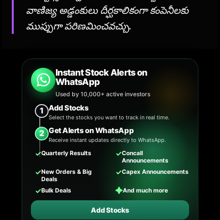
వాణిజ్య అడ్డంకులు దీర్ఘకాలికంగా కంపెనీలకు
ముప్పుగా పరిణమించవచ్చు.
Instant Stock Alerts on
WhatsApp
Used by 10,000+ active investors
Add Stocks
1
Select the stocks you want to track in real time.
Get Alerts on WhatsApp
2
Receive instant updates directly to WhatsApp.
✓
✓
Quarterly Results
Concall
Announcements
✓
✓
New Orders & Big
Capex Announcements
Deals
✓
✦
Bulk Deals
And much more
Add Stocks