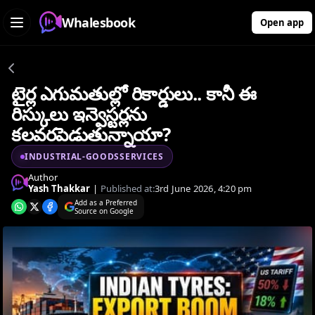
Whalesbook
Open app
టైర్ల ఎగుమతుల్లో రికార్డులు.. కానీ ఈ
రిస్కులు ఇన్వెస్టర్లను
కలవరపెడుతున్నాయా?
INDUSTRIAL-GOODSSERVICES
Author
Yash Thakkar
|
Published at:
3rd June 2026, 4:20 pm
Add as a Preferred
Source on Google