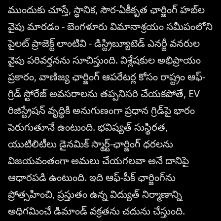
ముందుకు చూస్తే, స్థానిక, సౌర-ఏకీకృత ఛార్జింగ్ హబ్‌ల
వైపు మారడం - బెంగళూరు విమానాశ్రయం సమీపంలోని
పైలట్ ప్రాజెక్ట్ లాంటివి - డిస్ట్రిబ్యూటెడ్ ఎనర్జీ వనరుల
వైపు పరివర్తనను సూచిస్తుంది. విశ్లేషకుల అభిప్రాయం
ప్రకారం, వాణిజ్య ఛార్జింగ్ ఆపరేటర్ల కోసం రాష్ట్రం ఆఫ్-
గ్రిడ్ స్టోరేజ్ అవసరాలను తప్పనిసరి చేయకపోతే, EV
రిజిస్ట్రేషన్ వృద్ధికి అనుగుణంగా ప్రధాన గ్రిడ్‌పై భారం
పెరుగుతూనే ఉంటుంది. భవిష్యత్ సుస్థిరత,
యుటిలిటీలు డైనమిక్ స్మార్ట్-ఛార్జింగ్ ధరలను
విజయవంతంగా అమలు చేయగలవా అనే దానిపై
ఆధారపడి ఉంటుంది. ఇది ఆఫ్‌-పీక్ ఛార్జింగ్‌ను
ప్రోత్సహించి, ప్రస్తుతం ఉన్న విద్యుత్ నిర్మాణాన్ని
అధిగమించే డిమాండ్ వక్రతను చదును చేస్తుంది.