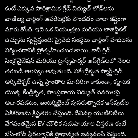
కంటే ఎక్కువ పారిశ్రామిక-గ్రేడ్ విద్యుత్ లోడ్‌లను
వాణిజ్య ఛార్జింగ్ ఆపరేటర్లకు పొందడం చాలా కష్టంగా
మారుతోంది. ఇది ఒక నియంత్రణ మరియు లాజిస్టికల్
ఉచ్చును సృష్టిస్తుంది: ప్రైవేట్ సంస్థలు ఛార్జింగ్ హబ్‌లను
నిర్మించడానికి ప్రోత్సహించబడతాయి, కానీ గ్రిడ్
సింక్రొనైజేషన్ మరియు ట్రాన్స్‌ఫార్మర్ అప్‌గ్రేడ్‌లలో నెలల
తరబడి ఆలస్యం అవుతుంది. వికేంద్రీకృత స్మార్ట్-గ్రిడ్
ఆర్కిటెక్చర్ ఉన్న ప్రాంతాల మాదిరిగా కాకుండా, కర్ణాటక
యొక్క కేంద్రీకృత, సాంప్రదాయ విద్యుత్ వనరులపై
ఆధారపడటం, ఇంటర్మిట్టెంట్ పునరుత్పాదక ఇన్‌పుట్‌ల
ఏకీకరణను క్లిష్టతరం చేస్తుంది. దీనివల్ల యుటిలిటీలు
వేగవంతమైన EV మౌలిక సదుపాయాల విస్తరణ కంటే
బేస్-లోడ్ స్థిరత్వానికి ప్రాధాన్యత ఇవ్వవలసి వస్తుంది.