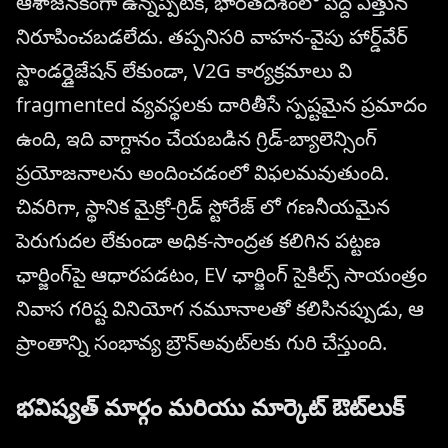
ఆశాజనకంగా ఉన్నప్పటికీ, భారతదేశంలో పెద్ద ఎత్తున
నిరూపించబడలేదు. తప్పనిసరి వాహన-వైపు హార్డ్‌వేర్
స్టాండర్డైజేషన్ లేకుండా, V2G కార్యక్రమాలు వి
fragmented వ్యవస్థలకు దారితీసే స్పష్టమైన ప్రమాదం
ఉంది, ఇది వాగ్దానం చేయబడిన గ్రిడ్-బ్యాలెన్సింగ్
ప్రయోజనాలను అందించడంలో విఫలమవుతుంది.
చివరిగా, స్థానిక మైక్రో-గ్రిడ్ స్టోరేజ్ లో గణనీయమైన
పెరుగుదల లేకుండా అధిక-సాంద్రత కలిగిన పట్టణ
ఛార్జింగ్‌పై ఆధారపడటం, EV ఛార్జింగ్ సైకిల్స్ సాయంత్రం
నివాస గరిష్ట వినియోగ నమూనాలతో కలిసినప్పుడు, ఆ
ప్రాంతాన్ని సంభావ్య బ్రౌన్‌అవుట్‌లకు గురి చేస్తుంది.
భవిష్యత్ మార్గం మరియు మార్కెట్ ఔట్‌లుక్