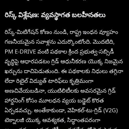
రిస్క్ విశ్లేషణ: వ్యవస్థాగత బలహీనతలు
రిస్క్-మిటిగేషన్ కోణం నుండి, రాష్ట్ర ఇంధన వ్యూహం
గణనీయమైన సవాళ్లను ఎదుర్కొంటోంది. మొదటిది,
PM E-DRIVE వంటి పథకాల క్రింద ప్రభుత్వ-సబ్సిడీ
వృద్ధిపై ఆధారపడటం గ్రిడ్ ఆధునీకరణ యొక్క నిజమైన
ఖర్చును దాచిపెడుతుంది. ఈ పథకాలకు నిధులు తగ్గినా
లేదా రిటైల్ విద్యుత్ టారిఫ్‌లు కృత్రిమంగా
అణచివేయబడినా, యుటిలిటీలకు అవసరమైన గ్రిడ్
హార్డనింగ్ కోసం మూలధన వ్యయ బడ్జెట్ కొరత
ఏర్పడవచ్చు. అంతేకాకుండా, వెహికల్-టు-గ్రిడ్ (V2G)
టెక్నాలజీ యొక్క ఆవశ్యకత, సిద్ధాంతపరంగా