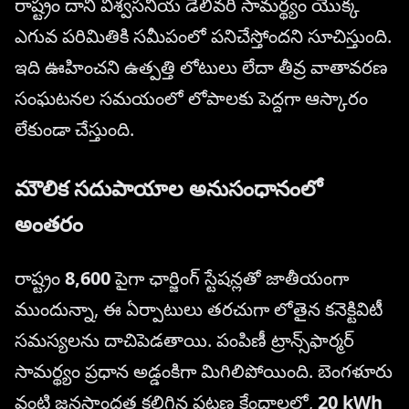
రాష్ట్రం దాని విశ్వసనీయ డెలివరీ సామర్థ్యం యొక్క
ఎగువ పరిమితికి సమీపంలో పనిచేస్తోందని సూచిస్తుంది.
ఇది ఊహించని ఉత్పత్తి లోటులు లేదా తీవ్ర వాతావరణ
సంఘటనల సమయంలో లోపాలకు పెద్దగా ఆస్కారం
లేకుండా చేస్తుంది.
మౌలిక సదుపాయాల అనుసంధానంలో
అంతరం
రాష్ట్రం
8,600
పైగా ఛార్జింగ్ స్టేషన్లతో జాతీయంగా
ముందున్నా, ఈ ఏర్పాటులు తరచుగా లోతైన కనెక్టివిటీ
సమస్యలను దాచిపెడతాయి. పంపిణీ ట్రాన్స్‌ఫార్మర్
సామర్థ్యం ప్రధాన అడ్డంకిగా మిగిలిపోయింది. బెంగళూరు
వంటి జనసాంద్రత కలిగిన పట్టణ కేంద్రాలలో,
20 kWh