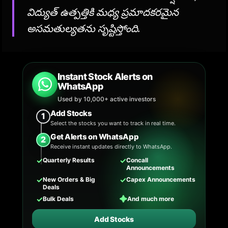
విద్యుత్ ఉత్పత్తికి మధ్య ప్రమాదకరమైన
అసమతుల్యతను సృష్టిస్తోంది.
Instant Stock Alerts on
WhatsApp
Used by 10,000+ active investors
Add Stocks
1
Select the stocks you want to track in real time.
Get Alerts on WhatsApp
2
Receive instant updates directly to WhatsApp.
✓
✓
Quarterly Results
Concall
Announcements
✓
✓
New Orders & Big
Capex Announcements
Deals
✓
✦
Bulk Deals
And much more
Add Stocks