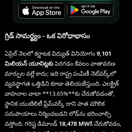
గ్రిడ్ సామర్థ్యం - ఒక విరోధాభాసం
ఏప్రిల్ నెలలో కర్ణాటక విద్యుత్ వినియోగం
9,101
మిలియన్ యూనిట్లకు
పెరగడం కేవలం వాతావరణ
మార్పుల వల్లే కాదు; ఇది రాష్ట్ర పంపిణీ నెట్‌వర్క్‌లో
వ్యవస్థాగత ఒత్తిడిని కూడా తెలియజేస్తుంది. ఎలక్ట్రిక్
వాహనాల వాటా **13.65%**కు చేరుకోవడంతో,
స్థానిక యుటిలిటీ ఫ్రేమ్‌వర్క్ దాని పాత మౌలిక
సదుపాయాలు నిర్మించబడని లోడ్‌ను భరించాల్సి
వస్తోంది. గరిష్ట డిమాండ్
18,478 MW
కి చేరుకోవడం,