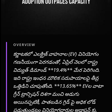
OVERVIEW
కర్ణాటకలో ఎలక్ట్రిక్ వాహనాల (EV) వినియోగం
గణనీయంగా పెరగడంతో, ఏప్రిల్ నెలలో రాష్ట్ర
విద్యుత్ డిమాండ్ **19.4%** మేర పెరిగింది.
ఇది రాష్ట్ర ఇంధన మౌలిక సదుపాయాలపై తీవ్ర
ఒత్తిడిని చూపుతోంది. **13.65%** EVల వాటా
గ్రీన్ ట్రాన్సిషన్ దిశగా మంచి అడుగు
అయినప్పటికీ, పాతబడిన గ్రిడ్ పై అధిక లోడ్
పడుతుండటం వినియోగదారుల అడాప్షన్ కు,